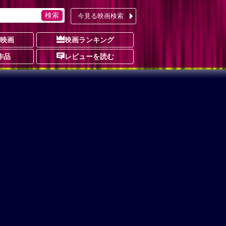
今見る映画検索
の映画
映画ランキング
作品
レビューを読む