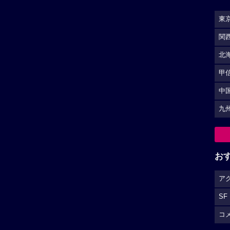
東
関
北
甲
中
九
お
ア
SF
コ