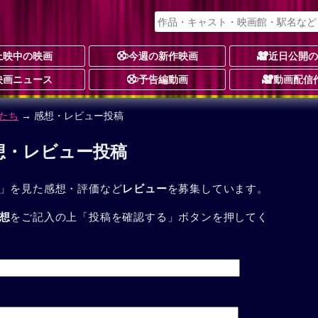
上映中の映画
今週の新作映画
近日公開
映画ニュース
予告編動画
動画配信
たち
→ 感想・レビュー投稿
想・レビュー投稿
」を見た感想・評価など
レビュー
を募集しています。
想
をご記入の上「投稿を確認する」ボタンを押してく