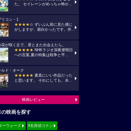
た。 セイレーンがめっちゃ怖か...
プリコン・1
★★★★
☆ ずいぶん前に見た感じ
がしますが、面白かったです。作...
の花が咲く丘で、君とまた出会えたら。
★★★★★
NHKラジオ深夜便明日
への言葉,夏の特集は戦争と平...
ールド・オーク
★★★★★
素直にいい作品だった
と思います。 それにしても、永...
映画レビュー
目の映画を探す
ターウォーズ
#名探偵コナン