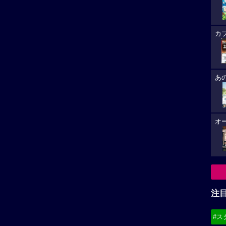
カ
あ
オ
注
#ス