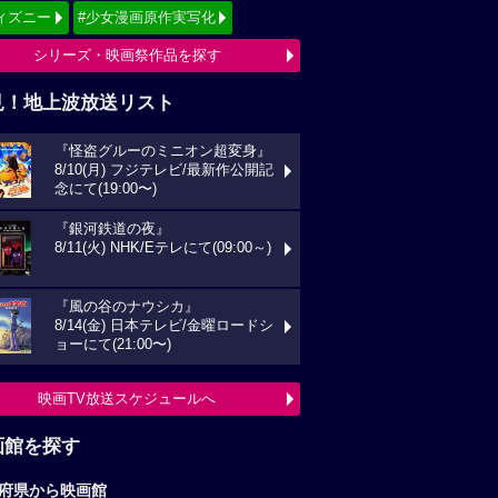
ィズニー
#少女漫画原作実写化
シリーズ・映画祭作品を探す
見！地上波放送リスト
『怪盗グルーのミニオン超変身』
8/10(月) フジテレビ/最新作公開記
念にて(19:00〜)
『銀河鉄道の夜』
8/11(火) NHK/Eテレにて(09:00～)
『風の谷のナウシカ』
8/14(金) 日本テレビ/金曜ロードシ
ョーにて(21:00〜)
映画TV放送スケジュールへ
画館を探す
府県から映画館