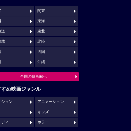
京
関東
西
東海
海道
東北
信越
北陸
国
四国
州
沖縄
全国の映画館へ
すすめ映画ジャンル
クション
アニメーション
キッズ
メディ
ホラー