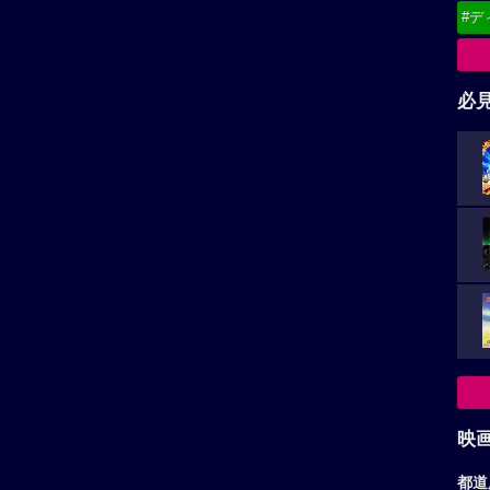
#デ
必
映
都道