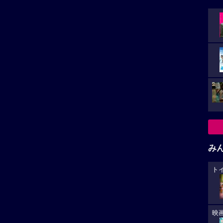
み
ト
映