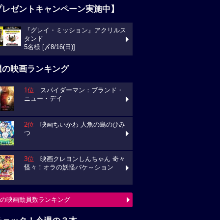
プレゼントキャンペーン実施中】
『グレイ・ミッション』アクリルス
タンド
5名様 [〆8/16(日)]
週の映画ランキング
1位
スパイダーマン：ブランド・
ニュー・デイ
2位
映画ちいかわ 人魚の島のひみ
つ
3位
映画クレヨンしんちゃん 奇々
怪々！オラの妖怪バケ～ション
の映画動員数ランキング