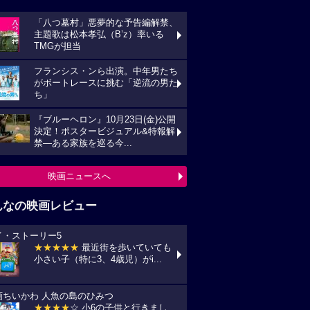
「八つ墓村」悪夢的な予告編解禁、
主題歌は松本孝弘（B’z）率いる
TMGが担当
フランシス・ンら出演。中年男たち
がボートレースに挑む「逆流の男た
ち」
『ブルーヘロン』10月23日(金)公開
決定！ポスタービジュアル&特報解
禁―ある家族を巡る今...
映画ニュースへ
んなの映画レビュー
イ・ストーリー5
★★★★★
最近街を歩いていても
小さい子（特に3、4歳児）がi...
画ちいかわ 人魚の島のひみつ
★★★★
☆ 小6の子供と行きまし