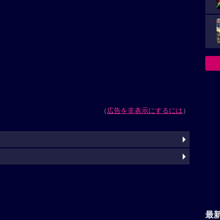
（
広告を非表示にするには
）
最