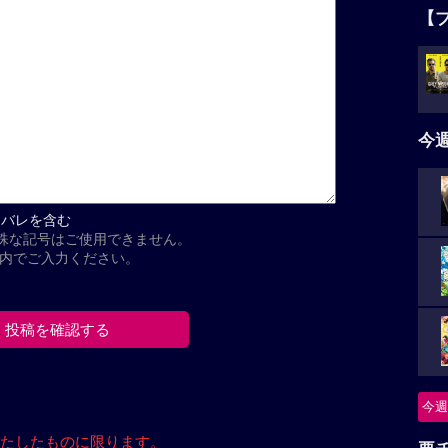
【
今
タバレを含む
殊な記号はご使用できません。
以内でご入力ください。
今週
たしたもの
に限ります。