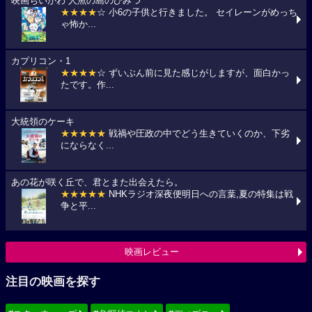
映画ちいかわ 人魚の島のひみつ
★★★★
☆ 小6の子供と行きました。 セイレーンがめっち
ゃ怖か...
カプリコン・1
★★★★
☆ ずいぶん前に見た感じがしますが、面白かっ
たです。作...
大統領のケーキ
★★★★★
戦禍や圧政の中でどう生きていくのか、下劣
にならなく...
あの花が咲く丘で、君とまた出会えたら。
★★★★★
NHKラジオ深夜便明日への言葉,夏の特集は戦
争と平...
映画レビュー
注目の映画を探す