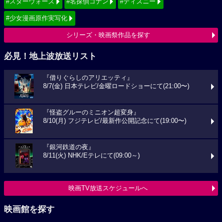
#スターウォーズ
#名探偵コナン
#ディズニー
#少女漫画原作実写化
シリーズ・映画祭作品を探す
必見！地上波放送リスト
『借りぐらしのアリエッティ』
8/7(金) 日本テレビ/金曜ロードショーにて(21:00〜)
『怪盗グルーのミニオン超変身』
8/10(月) フジテレビ/最新作公開記念にて(19:00〜)
『銀河鉄道の夜』
8/11(火) NHK/Eテレにて(09:00～)
映画TV放送スケジュールへ
映画館を探す