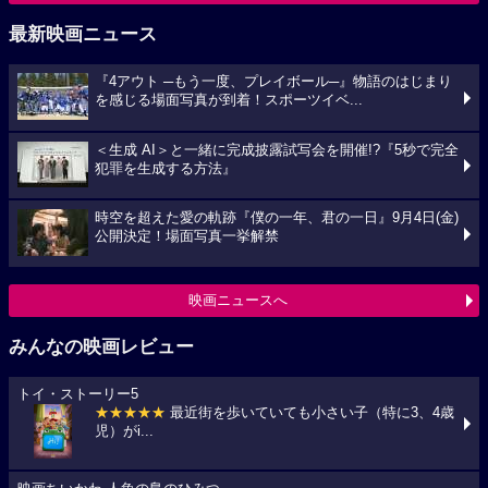
最新映画ニュース
『4アウト ─もう一度、プレイボール─』物語のはじまり
を感じる場面写真が到着！スポーツイベ...
＜生成 AI＞と一緒に完成披露試写会を開催!?『5秒で完全
犯罪を生成する方法』
時空を超えた愛の軌跡『僕の一年、君の一日』9月4日(金)
公開決定！場面写真一挙解禁
映画ニュースへ
みんなの映画レビュー
トイ・ストーリー5
★★★★★
最近街を歩いていても小さい子（特に3、4歳
児）がi...