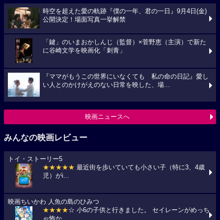
時空を超えた愛の軌跡『僕の一年、君の一日』9月4日(金)
公開決定！場面写真一挙解禁
「鍵」のいまおかしんじ（監督）×菅野恵（主演）で新た
に谷崎文学を映画化「刺青」
『ママがもうこの世界にいなくても 私の命の日記』愛し
い人とのかけがえのない日常を映した、場...
映画ニュースへ
みんなの映画レビュー
トイ・ストーリー5
★★★★★
最近街を歩いていても小さい子（特に3、4歳
児）がi...
映画ちいかわ 人魚の島のひみつ
★★★★
☆ 小6の子供と行きました。 セイレーンがめっち
ゃ怖か...