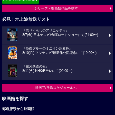
シリーズ・映画祭作品を探す
必見！地上波放送リスト
『借りぐらしのアリエッティ』
8/7(金) 日本テレビ/金曜ロードショーにて(21:00〜)
『怪盗グルーのミニオン超変身』
8/10(月) フジテレビ/最新作公開記念にて(19:00〜)
『銀河鉄道の夜』
8/11(火) NHK/Eテレにて(09:00～)
映画TV放送スケジュールへ
映画館を探す
都道府県から映画館