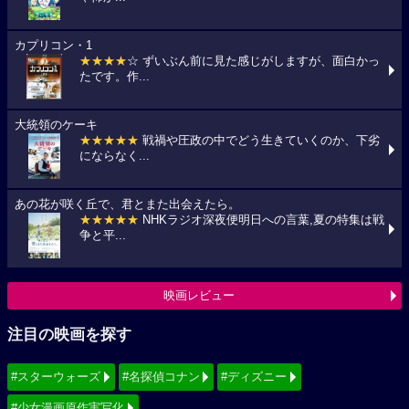
カプリコン・1
★★★★
☆ ずいぶん前に見た感じがしますが、面白かっ
たです。作...
大統領のケーキ
★★★★★
戦禍や圧政の中でどう生きていくのか、下劣
にならなく...
あの花が咲く丘で、君とまた出会えたら。
★★★★★
NHKラジオ深夜便明日への言葉,夏の特集は戦
争と平...
映画レビュー
注目の映画を探す
#スターウォーズ
#名探偵コナン
#ディズニー
#少女漫画原作実写化