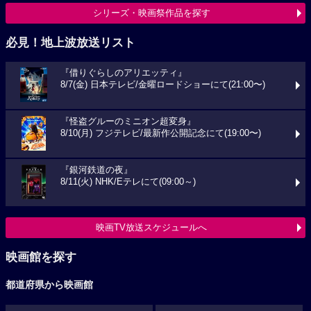
シリーズ・映画祭作品を探す
必見！地上波放送リスト
『借りぐらしのアリエッティ』
8/7(金) 日本テレビ/金曜ロードショーにて(21:00〜)
『怪盗グルーのミニオン超変身』
8/10(月) フジテレビ/最新作公開記念にて(19:00〜)
『銀河鉄道の夜』
8/11(火) NHK/Eテレにて(09:00～)
映画TV放送スケジュールへ
映画館を探す
都道府県から映画館