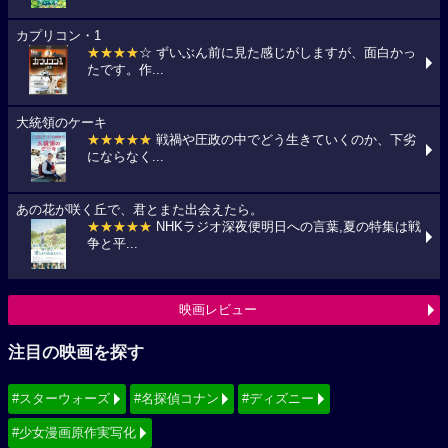
カプリコン・1
★★★★
☆ ずいぶん前に見た感じがしますが、面白かっ
たです。作...
大統領のケーキ
★★★★★
戦禍や圧政の中でどう生きていくのか、下劣
にならなく...
あの花が咲く丘で、君とまた出会えたら。
★★★★★
NHKラジオ深夜便明日への言葉,夏の特集は戦
争と平...
映画レビュー
注目の映画を探す
#スターウォーズ
#名探偵コナン
#ディズニー
#少女漫画原作実写化