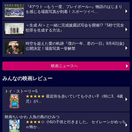
『4アウト ─もう一度、プレイボール─』物語のはじまり
を感じる場面写真が到着！スポーツイベ...
＜生成 AI＞と一緒に完成披露試写会を開催!?『5秒で完全
犯罪を生成する方法』
時空を超えた愛の軌跡『僕の一年、君の一日』9月4日(金)
公開決定！場面写真一挙解禁
映画ニュースへ
みんなの映画レビュー
トイ・ストーリー5
★★★★★
最近街を歩いていても小さい子（特に3、4歳
児）がi...
映画ちいかわ 人魚の島のひみつ
★★★★
☆ 小6の子供と行きました。 セイレーンがめっち
ゃ怖か...