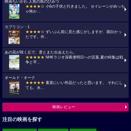
映画ちいかわ 人魚の島のひみつ
★★★★
☆ 小6の子供と行きました。 セイレーンがめっち
ゃ怖か...
カプリコン・1
★★★★
☆ ずいぶん前に見た感じがしますが、面白かっ
たです。作...
あの花が咲く丘で、君とまた出会えたら。
★★★★★
NHKラジオ深夜便明日への言葉,夏の特集は戦
争と平...
オールド・オーク
★★★★★
素直にいい作品だったと思います。 それにし
ても、永...
映画レビュー
注目の映画を探す