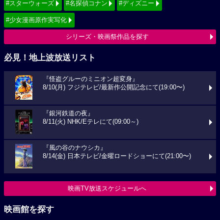
#スターウォーズ
#名探偵コナン
#ディズニー
#少女漫画原作実写化
シリーズ・映画祭作品を探す
必見！地上波放送リスト
『怪盗グルーのミニオン超変身』
8/10(月) フジテレビ/最新作公開記念にて(19:00〜)
『銀河鉄道の夜』
8/11(火) NHK/Eテレにて(09:00～)
『風の谷のナウシカ』
8/14(金) 日本テレビ/金曜ロードショーにて(21:00〜)
映画TV放送スケジュールへ
映画館を探す