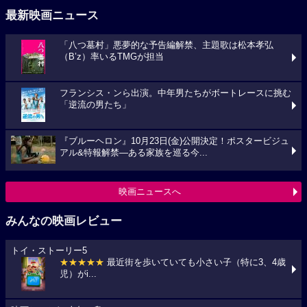
最新映画ニュース
「八つ墓村」悪夢的な予告編解禁、主題歌は松本孝弘
（B’z）率いるTMGが担当
フランシス・ンら出演。中年男たちがボートレースに挑む
「逆流の男たち」
『ブルーヘロン』10月23日(金)公開決定！ポスタービジュ
アル&特報解禁―ある家族を巡る今...
映画ニュースへ
みんなの映画レビュー
トイ・ストーリー5
★★★★★
最近街を歩いていても小さい子（特に3、4歳
児）がi...