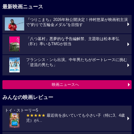
最新映画ニュース
『つりこまち』2026年秋公開決定！仲村悠菜が映画初主演
で“釣りで五輪金メダル”を目指す
「八つ墓村」悪夢的な予告編解禁、主題歌は松本孝弘
（B’z）率いるTMGが担当
フランシス・ンら出演。中年男たちがボートレースに挑む
「逆流の男たち」
映画ニュースへ
みんなの映画レビュー
トイ・ストーリー5
★★★★★
最近街を歩いていても小さい子（特に3、4歳
児）がi...