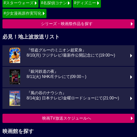
#スターウォーズ
#名探偵コナン
#ディズニー
#少女漫画原作実写化
シリーズ・映画祭作品を探す
必見！地上波放送リスト
『怪盗グルーのミニオン超変身』
8/10(月) フジテレビ/最新作公開記念にて(19:00〜)
『銀河鉄道の夜』
8/11(火) NHK/Eテレにて(09:00～)
『風の谷のナウシカ』
8/14(金) 日本テレビ/金曜ロードショーにて(21:00〜)
映画TV放送スケジュールへ
映画館を探す