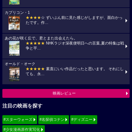
カプリコン・1
★★★★
☆ ずいぶん前に見た感じがしますが、面白かっ
たです。作...
あの花が咲く丘で、君とまた出会えたら。
★★★★★
NHKラジオ深夜便明日への言葉,夏の特集は戦
争と平...
オールド・オーク
★★★★★
素直にいい作品だったと思います。 それにし
ても、永...
映画レビュー
注目の映画を探す
#スターウォーズ
#名探偵コナン
#ディズニー
#少女漫画原作実写化