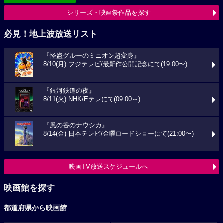
シリーズ・映画祭作品を探す
必見！地上波放送リスト
『怪盗グルーのミニオン超変身』
8/10(月) フジテレビ/最新作公開記念にて(19:00〜)
『銀河鉄道の夜』
8/11(火) NHK/Eテレにて(09:00～)
『風の谷のナウシカ』
8/14(金) 日本テレビ/金曜ロードショーにて(21:00〜)
映画TV放送スケジュールへ
映画館を探す
都道府県から映画館