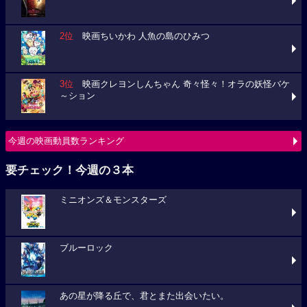
2位
映画ちいかわ 人魚の島のひみつ
3位
映画クレヨンしんちゃん 奇々怪々！オラの妖怪バケ
～ション
今週の映画動員数ランキング
要チェック！今週の３本
ミニオンズ＆モンスターズ
ブルーロック
あの星が降る丘で、君とまた出会いたい。