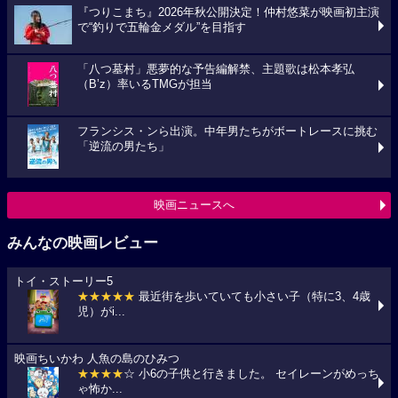
『つりこまち』2026年秋公開決定！仲村悠菜が映画初主演
で“釣りで五輪金メダル”を目指す
「八つ墓村」悪夢的な予告編解禁、主題歌は松本孝弘
（B’z）率いるTMGが担当
フランシス・ンら出演。中年男たちがボートレースに挑む
「逆流の男たち」
映画ニュースへ
みんなの映画レビュー
トイ・ストーリー5
★★★★★
最近街を歩いていても小さい子（特に3、4歳
児）がi...
映画ちいかわ 人魚の島のひみつ
★★★★
☆ 小6の子供と行きました。 セイレーンがめっち
ゃ怖か...