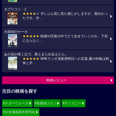
カプリコン・1
★★★★
☆ ずいぶん前に見た感じがしますが、面白かっ
たです。作...
大統領のケーキ
★★★★★
戦禍や圧政の中でどう生きていくのか、下劣
にならなく...
あの花が咲く丘で、君とまた出会えたら。
★★★★★
NHKラジオ深夜便明日への言葉,夏の特集は戦
争と平...
映画レビュー
注目の映画を探す
#スターウォーズ
#名探偵コナン
#ディズニー
#少女漫画原作実写化