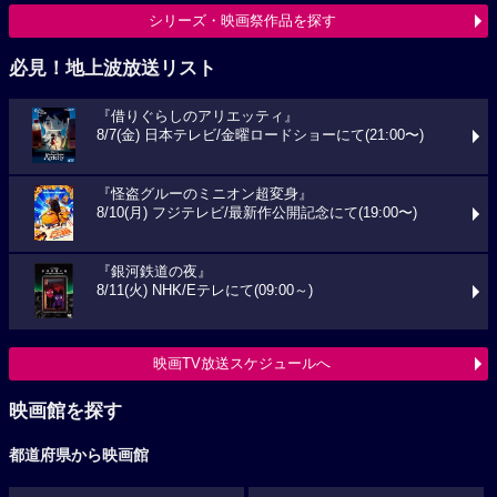
シリーズ・映画祭作品を探す
必見！地上波放送リスト
『借りぐらしのアリエッティ』
8/7(金) 日本テレビ/金曜ロードショーにて(21:00〜)
『怪盗グルーのミニオン超変身』
8/10(月) フジテレビ/最新作公開記念にて(19:00〜)
『銀河鉄道の夜』
8/11(火) NHK/Eテレにて(09:00～)
映画TV放送スケジュールへ
映画館を探す
都道府県から映画館