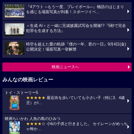
『4アウト ─もう一度、プレイボール─』物語のはじまり
を感じる場面写真が到着！スポーツイベ...
＜生成 AI＞と一緒に完成披露試写会を開催!?『5秒で完全
犯罪を生成する方法』
時空を超えた愛の軌跡『僕の一年、君の一日』9月4日(金)
公開決定！場面写真一挙解禁
映画ニュースへ
みんなの映画レビュー
トイ・ストーリー5
★★★★★
最近街を歩いていても小さい子（特に3、4歳
児）がi...
映画ちいかわ 人魚の島のひみつ
★★★★
☆ 小6の子供と行きました。 セイレーンがめっち
ゃ怖か...