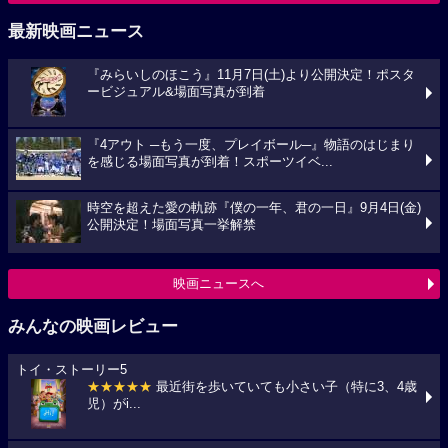
最新映画ニュース
『みらいしのほこう』11月7日(土)より公開決定！ポスタ
ービジュアル&場面写真が到着
『4アウト ─もう一度、プレイボール─』物語のはじまり
を感じる場面写真が到着！スポーツイベ...
時空を超えた愛の軌跡『僕の一年、君の一日』9月4日(金)
公開決定！場面写真一挙解禁
映画ニュースへ
みんなの映画レビュー
トイ・ストーリー5
★★★★★
最近街を歩いていても小さい子（特に3、4歳
児）がi...