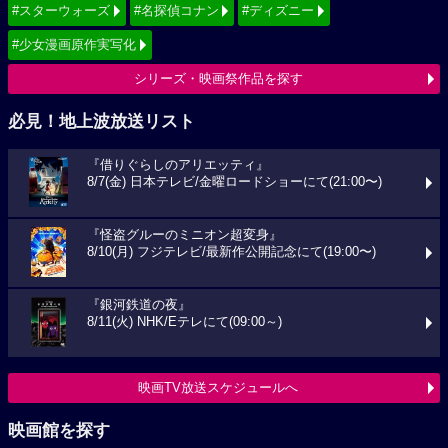
#スターウォーズ
#名探偵コナン
#ディズニー
#少女漫画原作実写化
シリーズ・映画祭作品を探す
必見！地上波放送リスト
『借りぐらしのアリエッティ』
8/7(金) 日本テレビ/金曜ロードショーにて(21:00〜)
『怪盗グルーのミニオン超変身』
8/10(月) フジテレビ/最新作公開記念にて(19:00〜)
『銀河鉄道の夜』
8/11(火) NHK/Eテレにて(09:00～)
映画TV放送スケジュールへ
映画館を探す