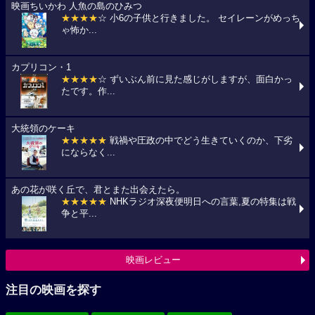
映画ちいかわ 人魚の島のひみつ
★★★★
☆ 小6の子供と行きました。 セイレーンがめっち
ゃ怖か...
カプリコン・1
★★★★
☆ ずいぶん前に見た感じがしますが、面白かっ
たです。作...
大統領のケーキ
★★★★★
戦禍や圧政の中でどう生きていくのか、下劣
にならなく...
あの花が咲く丘で、君とまた出会えたら。
★★★★★
NHKラジオ深夜便明日への言葉,夏の特集は戦
争と平...
映画レビュー
注目の映画を探す