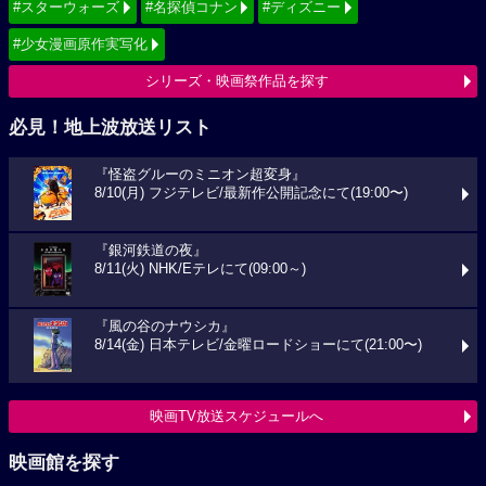
#スターウォーズ
#名探偵コナン
#ディズニー
#少女漫画原作実写化
シリーズ・映画祭作品を探す
必見！地上波放送リスト
『怪盗グルーのミニオン超変身』
8/10(月) フジテレビ/最新作公開記念にて(19:00〜)
『銀河鉄道の夜』
8/11(火) NHK/Eテレにて(09:00～)
『風の谷のナウシカ』
8/14(金) 日本テレビ/金曜ロードショーにて(21:00〜)
映画TV放送スケジュールへ
映画館を探す