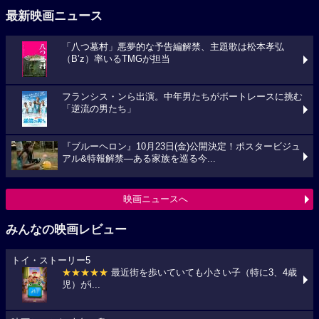
最新映画ニュース
「八つ墓村」悪夢的な予告編解禁、主題歌は松本孝弘
（B’z）率いるTMGが担当
フランシス・ンら出演。中年男たちがボートレースに挑む
「逆流の男たち」
『ブルーヘロン』10月23日(金)公開決定！ポスタービジュ
アル&特報解禁―ある家族を巡る今...
映画ニュースへ
みんなの映画レビュー
トイ・ストーリー5
★★★★★
最近街を歩いていても小さい子（特に3、4歳
児）がi...