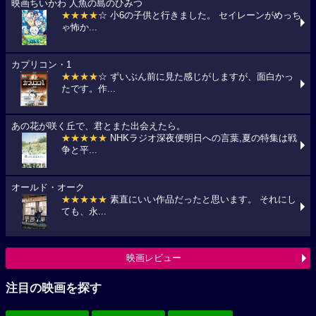
映画ちいかわ 人魚の島のひみつ
★★★★
☆ 小6の子供と行きました。 セイレーンがめっち
ゃ怖か...
カプリコン・1
★★★★
☆ ずいぶん前に見た感じがしますが、面白かっ
たです。作...
あの花が咲く丘で、君とまた出会えたら。
★★★★★
NHKラジオ深夜便明日への言葉,夏の特集は戦
争と平...
オールド・オーク
★★★★★
素直にいい作品だったと思います。 それにし
ても、永...
映画レビュー
注目の映画を探す