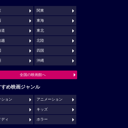
京
関東
西
東海
海道
東北
信越
北陸
国
四国
州
沖縄
全国の映画館へ
すすめ映画ジャンル
クション
アニメーション
キッズ
メディ
ホラー