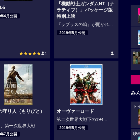
「機動戦士ガンダムNT（ナ
ル5
ラティブ）」パッケージ版
特別上映
9年4月公開
『ラプラスの箱』が開かれ...
2019年5月公開
★★★★★
1
-
み
ト
の守り人（もりびと）
オーヴァーロード
第二次世界大戦下の194...
年、第一次世界大戦...
2019年5月公開
映
9年7月公開