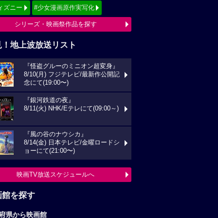
ィズニー
#少女漫画原作実写化
シリーズ・映画祭作品を探す
見！地上波放送リスト
『怪盗グルーのミニオン超変身』
8/10(月) フジテレビ/最新作公開記
念にて(19:00〜)
『銀河鉄道の夜』
8/11(火) NHK/Eテレにて(09:00～)
『風の谷のナウシカ』
8/14(金) 日本テレビ/金曜ロードシ
ョーにて(21:00〜)
映画TV放送スケジュールへ
画館を探す
府県から映画館