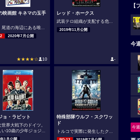
【
の映画館 キネマの玉手
レッド・ホークス
武装テロ組織が支配する危...
尾道の海辺にある唯...
2019年11月公開
2
2020年7月公開
今
★★★★☆
10
-
ジョ・ラビット
特殊部隊ウルフ・スクワッ
ド
次世界大戦下のドイツ。
今週
い10歳の少年ジョジ...
トルコで実際に発生したク...
0年1月公開
PG-12
2019年7月公開