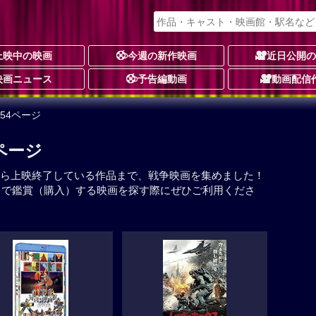
上映中の映画
今週の新作映画
近日公開
映画ニュース
予告編動画
動画配信
/54ページ
4ページ
ら上映終了している作品まで、戦争映画を集めました！
イで鑑賞（購入）する映画を探す際にぜひご利用くださ