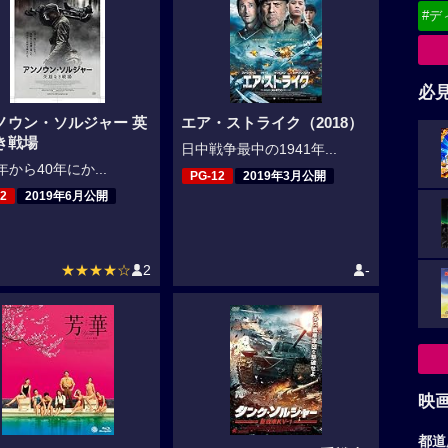
#デ
必
ノウン・ソルジャー 英
エア・ストライク（2018）
き戦場
日中戦争最中の1941年...
9年から40年にか...
PG-12
2019年3月公開
2
2019年6月公開
★★★★☆
2
-
映
都道