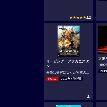
★★★★★
2
太陽
リービング・アフガニスタ
199
ン
201
任務は捕虜になった将軍の...
PG-12
2019年7月公開
-