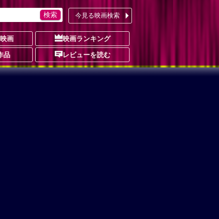
今見る映画検索
の映画
映画ランキング
作品
レビューを読む