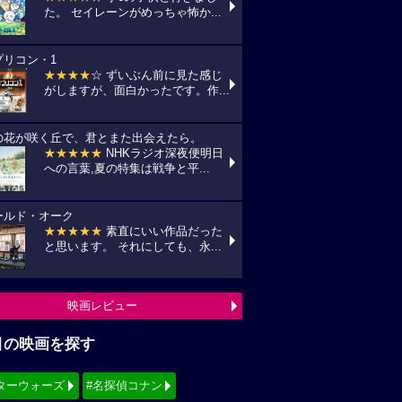
た。 セイレーンがめっちゃ怖か...
プリコン・1
★★★★
☆ ずいぶん前に見た感じ
がしますが、面白かったです。作...
の花が咲く丘で、君とまた出会えたら。
★★★★★
NHKラジオ深夜便明日
への言葉,夏の特集は戦争と平...
ールド・オーク
★★★★★
素直にいい作品だった
と思います。 それにしても、永...
映画レビュー
目の映画を探す
ターウォーズ
#名探偵コナン