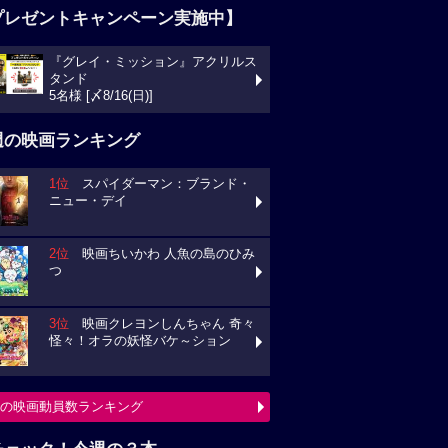
プレゼントキャンペーン実施中】
『グレイ・ミッション』アクリルス
タンド
5名様 [〆8/16(日)]
週の映画ランキング
1位
スパイダーマン：ブランド・
ニュー・デイ
2位
映画ちいかわ 人魚の島のひみ
つ
3位
映画クレヨンしんちゃん 奇々
怪々！オラの妖怪バケ～ション
の映画動員数ランキング