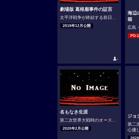
劇場版 葛根廟事件の証言
海辺
太平洋戦争が終結する前日...
箱
2019年12月公開
広島・
PG-1
-
名もなき生涯
ジョ
第二次世界大戦時のオース...
第二
2020年2月公開
心優し
202