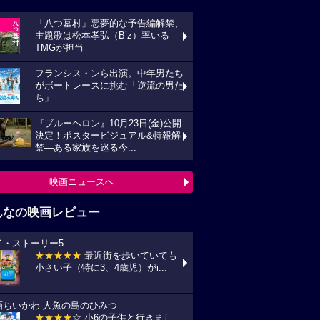
「八つ墓村」悪夢的な予告編解禁、
主題歌は松本孝弘（B’z）率いる
TMGが担当
フランシス・ンら出演。中年男たち
がボートレースに挑む「逆流の男た
ち」
『ブルーヘロン』10月23日(金)公開
決定！ポスタービジュアル&特報解
禁―ある家族を巡る今...
映画ニュースへ
んなの映画レビュー
イ・ストーリー5
★★★★★
最近街を歩いていても
小さい子（特に3、4歳児）がi...
画ちいかわ 人魚の島のひみつ
★★★★
☆ 小6の子供と行きまし