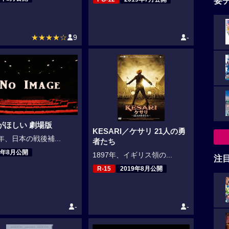
要
★★★★☆
9
-
がほしい 劇場版
KESARI／ケサリ 21人の勇
2年、日本の戦後補...
者たち
9年8月公開
1897年、イギリス領の...
注
R-15
2019年8月公開
-
-