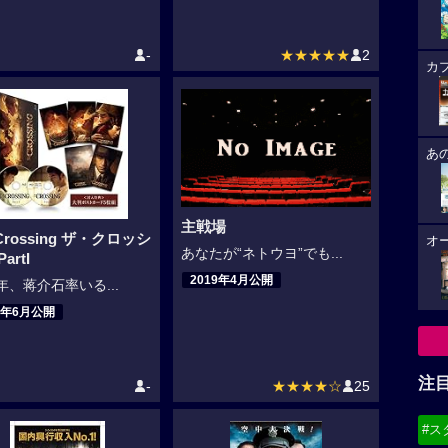
-
★★★★★
2
カ
あ
主戦場
 Crossing ザ・クロッシ
オ
あなたが“ネトウヨ”でも...
artI
2019年4月公開
5年、蒋介石率いる...
9年6月公開
注
-
★★★★☆
25
#ス