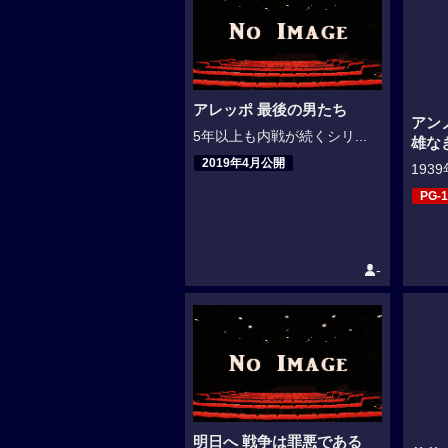
アレッポ 最後の男たち
アン
5年以上も内戦が続くシリ...
雄な
2019年4月公開
193
PG-1
-
明日へ 戦争は罪悪である