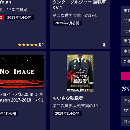
Youth
タンク・ソルジャー 重戦車
KV-1
6年、17歳で舞踊...
東
第二次世界大戦下の194...
2
2019年4月公開
関
2019年2月公開
北
甲
★★★★★
2
-
中
九
お
ショイ・バレエ in シネ
ちいさな独裁者
ason 2017-2018「パリ
ア
第二次世界大戦末期の19...
」
SF
2019年2月公開
8年4月公開
コ