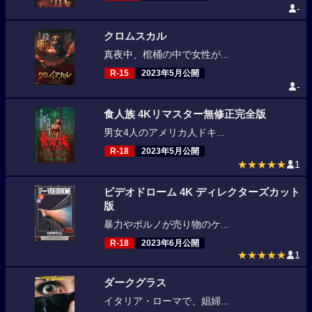
-
クロムスカル
真夜中、棺桶の中で女性が...
R-15
2023年5月公開
-
食人族 4Kリマスター無修正完全版
男女4人のアメリカ人ドキ...
R-18
2023年5月公開
★★★★★
1
ビデオドローム 4K ディレクターズカット
版
暴力やポルノが売り物のケ...
R-18
2023年6月公開
★★★★★
1
ダークグラス
イタリア・ローマで、娼婦...