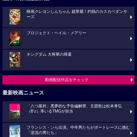
映画クレヨンしんちゃん 超華麗！灼熱のカスカベダンサ
ーズ
プロジェクト・ヘイル・メアリー
キングダム 大将軍の帰還
動画配信作品をチェック
最新映画ニュース
「八つ墓村」悪夢的な予告編解禁、主題歌は松本孝弘
（B’z）率いるTMGが担当
フランシス・ンら出演。中年男たちがボートレースに挑む
「逆流の男たち」