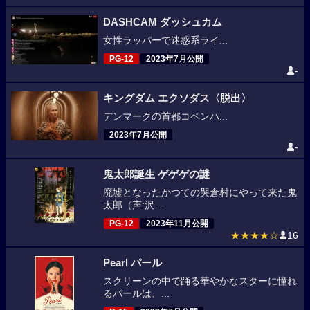
DASHCAM ダッシュカム
女性ラッパーで迷惑系ライ...
PG-12
2023年7月公開
-
キングダム エクソダス〈脱出〉
デンマークの首都コペンハ...
2023年7月公開
-
鬼太郎誕生 ゲゲゲの謎
廃墟となったかつての哭倉村にやって来た鬼
太郎（声:沢...
PG-12
2023年11月公開
★★★★☆
16
Pearl パール
スクリーンの中で踊る華やかなスターに憧れ
るパールは、...