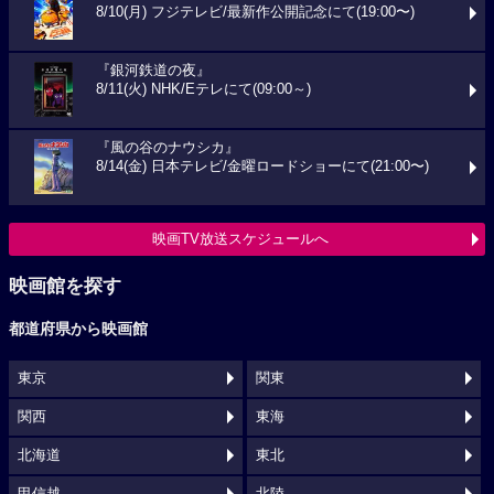
8/10(月) フジテレビ/最新作公開記念にて(19:00〜)
『銀河鉄道の夜』
8/11(火) NHK/Eテレにて(09:00～)
『風の谷のナウシカ』
8/14(金) 日本テレビ/金曜ロードショーにて(21:00〜)
映画TV放送スケジュールへ
映画館を探す
都道府県から映画館
東京
関東
関西
東海
北海道
東北
甲信越
北陸