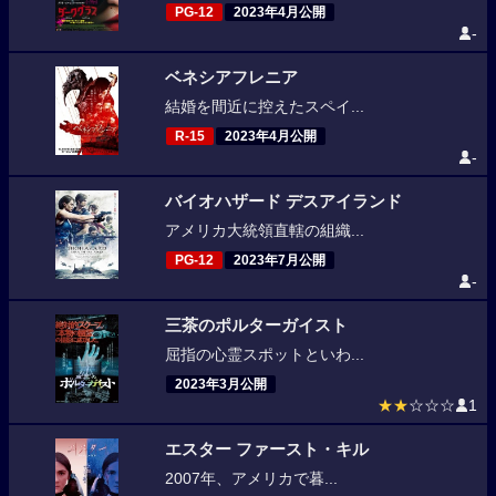
PG-12
2023年4月公開
-
ベネシアフレニア
結婚を間近に控えたスペイ...
R-15
2023年4月公開
-
バイオハザード デスアイランド
アメリカ大統領直轄の組織...
PG-12
2023年7月公開
-
三茶のポルターガイスト
屈指の心霊スポットといわ...
2023年3月公開
★★
☆☆☆
1
エスター ファースト・キル
2007年、アメリカで暮...