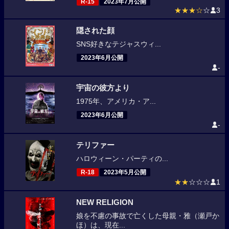
R-15
2023年7月公開
★★★☆
☆
3
隠された顔
SNS好きなテジャスウィ...
2023年6月公開
-
宇宙の彼方より
1975年、アメリカ・ア...
2023年6月公開
-
テリファー
ハロウィーン・パーティの...
R-18
2023年5月公開
★★
☆☆☆
1
NEW RELIGION
娘を不慮の事故で亡くした母親・雅（瀬戸か
ほ）は、現在...