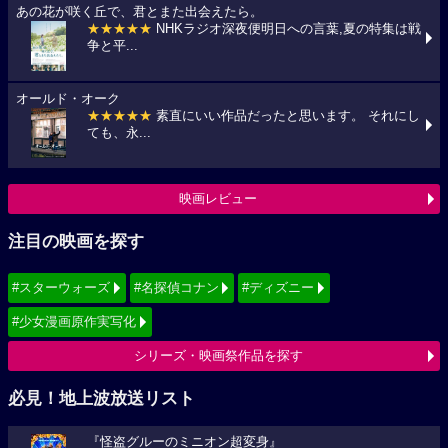
あの花が咲く丘で、君とまた出会えたら。
★★★★★
NHKラジオ深夜便明日への言葉,夏の特集は戦
争と平...
オールド・オーク
★★★★★
素直にいい作品だったと思います。 それにし
ても、永...
映画レビュー
注目の映画を探す
#スターウォーズ
#名探偵コナン
#ディズニー
#少女漫画原作実写化
シリーズ・映画祭作品を探す
必見！地上波放送リスト
『怪盗グルーのミニオン超変身』