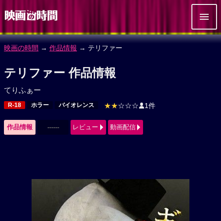
映画の時間
→
作品情報
→ テリファー
テリファー 作品情報
てりふぁー
R-18
ホラー
バイオレンス
★★
☆☆☆
1件
作品情報
------
レビュー
動画配信