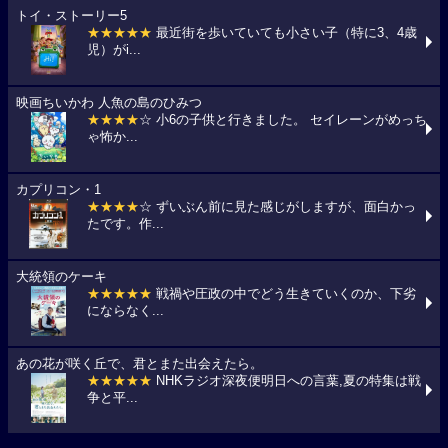
トイ・ストーリー5
★★★★★
最近街を歩いていても小さい子（特に3、4歳
児）がi...
映画ちいかわ 人魚の島のひみつ
★★★★
☆ 小6の子供と行きました。 セイレーンがめっち
ゃ怖か...
カプリコン・1
★★★★
☆ ずいぶん前に見た感じがしますが、面白かっ
たです。作...
大統領のケーキ
★★★★★
戦禍や圧政の中でどう生きていくのか、下劣
にならなく...
あの花が咲く丘で、君とまた出会えたら。
★★★★★
NHKラジオ深夜便明日への言葉,夏の特集は戦
争と平...