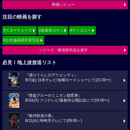
映画レビュー
注目の映画を探す
#スターウォーズ
#名探偵コナン
#ディズニー
#少女漫画原作実写化
シリーズ・映画祭作品を探す
必見！地上波放送リスト
『借りぐらしのアリエッティ』
8/7(金) 日本テレビ/金曜ロードショーにて(21:00〜)
『怪盗グルーのミニオン超変身』
8/10(月) フジテレビ/最新作公開記念にて(19:00〜)
『銀河鉄道の夜』
8/11(火) NHK/Eテレにて(09:00～)