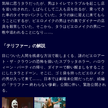
気味に思うタラだったが、男はトイレでトラブルを起こし店
を追い出された。しばらくして二人も店を出るが、乗ってき
た車のタイヤがパンクしていた。タラの妹に迎えに来てもら
うことにするが、ピエロメイクの男はその裏でダイナーの店
員を殺害していた。そこから、タラはピエロメイクの男に一
晩中追われることになり……。
「テリファー」の解説
目についた人間を残虐な方法で殺しまくる、謎のピエロアー
ト・ザ・クラウンの恐怖を描いたスプラッタホラー。ハロウ
ィーン・パーティの帰り、ダイナーで酔い醒ましをすること
にしたタラとドーン。そこに、ゴミ袋を持ったピエロメイク
の男が入って来て……。日本では劇場未公開だったが、続編
の「テリファー 終わらない惨劇」公開に伴い、緊急公開され
る。