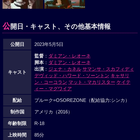
公
開日・キャスト、その他基本情報
公開日
2023年5月5日
監督
：
ダミアン・レオーネ
脚本
：
ダミアン・レオーネ
出演
：
ジェナ・カネル
サマンサ・スカフィディ
キャスト
デヴィッド・ハワード・ソーントン
キャサリ
ン・コーコラン
マット・マカリスター
ケイテ
ィー・マグワイア
配給
プルーク=OSOREZONE（配給協力:シンカ）
制作国
アメリカ（2016）
年齢制限
R-18
上映時間
85分