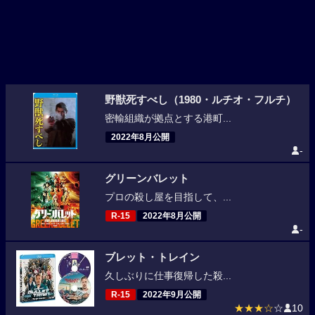
野獣死すべし（1980・ルチオ・フルチ）
密輸組織が拠点とする港町...
2022年8月公開
-
グリーンバレット
プロの殺し屋を目指して、...
R-15
2022年8月公開
-
ブレット・トレイン
久しぶりに仕事復帰した殺...
R-15
2022年9月公開
★★★☆
☆
10