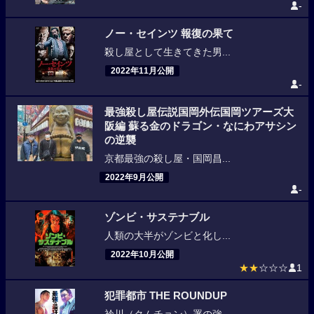
-
ノー・セインツ 報復の果て
殺し屋として生きてきた男...
2022年11月公開
-
最強殺し屋伝説国岡外伝国岡ツアーズ大
阪編 蘇る金のドラゴン・なにわアサシン
の逆襲
京都最強の殺し屋・国岡昌...
2022年9月公開
-
ゾンビ・サステナブル
人類の大半がゾンビと化し...
2022年10月公開
★★
☆☆☆
1
犯罪都市 THE ROUNDUP