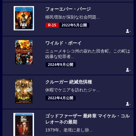
フォーエバー・パージ
移民増加が深刻な社会問題...
R-15
2022年5月公開
-
ワイルド・ボーイ
ニューメキシコ州の寂れた田舎町。この町は
凶暴な犯罪者...
2024年9月公開
-
クルーガー 絶滅危惧種
休暇でケニアを訪れたジャ...
2022年4月公開
-
ゴッドファーザー 最終章 マイケル・コル
レオーネの最期
1979年。老境に差し掛...