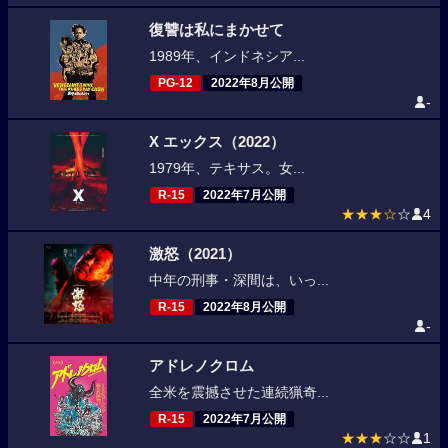
復讐は私にまかせて
1989年、インドネシア...
PG-12
2022年8月公開
-
X エックス（2022）
1979年、テキサス。女...
R-15
2022年7月公開
★★★☆
☆
4
激怒（2021）
中年の刑事・深間は、いっ...
R-15
2022年8月公開
-
アドレノクロム
全米を震撼させた連続猟奇...
R-15
2022年7月公開
★★★
☆☆
1