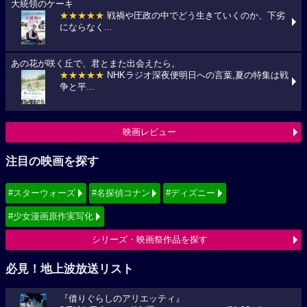
大統領のケーキ
★★★★★
戦禍や圧政の中でどう生きていくのか、下劣
にならなく...
あの花が咲く丘で、君とまた出会えたら。
★★★★★
NHKラジオ深夜便明日への言葉,夏の特集は戦
争と平...
映画レビュー
注目の映画を探す
#スターウォーズ
#名探偵コナン
#ディズニー
#少女漫画原作実写化
シリーズ・映画祭作品を探す
必見！地上波放送リスト
『借りぐらしのアリエッティ』