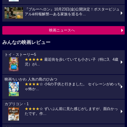
『ブルーヘロン』10月23日(金)公開決定！ポスタービジュ
アル&特報解禁―ある家族を巡る今...
映画ニュースへ
みんなの映画レビュー
トイ・ストーリー5
★★★★★
最近街を歩いていても小さい子（特に3、4歳
児）がi...
映画ちいかわ 人魚の島のひみつ
★★★★
☆ 小6の子供と行きました。 セイレーンがめっち
ゃ怖か...
カプリコン・1
★★★★
☆ ずいぶん前に見た感じがしますが、面白かっ
たです。作...