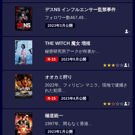
デスNS インフルエンサー監禁事件
フォロワー数467,49...
2023年3月公開
-
THE WITCH 魔女 増殖
秘密研究所アークが何者か...
R-15
2023年5月公開
★★★
☆☆
1
オオカミ狩り
2022年、フィリピン マニラ。現地で逮捕さ
れた犯罪...
R-15
2023年4月公開
★★☆
☆☆
2
極道統一
1997年、間もなく香港...
2023年1月公開