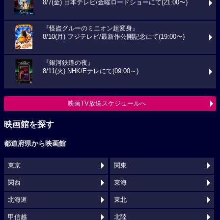
8/7(金) 日本テレビ/金曜ロードショーにて(21:00〜)
『怪盗グルーのミニオン超変身』
8/10(月) フジテレビ/最新作公開記念にて(19:00〜)
『銀河鉄道の夜』
8/11(火) NHK/Eテレにて(09:00～)
映画TV放送スケジュールへ
映画館を探す
都道府県から映画館
東京
関東
関西
東海
北海道
東北
甲信越
北陸