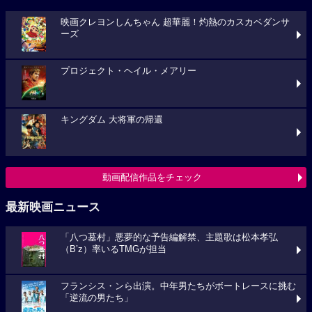
映画クレヨンしんちゃん 超華麗！灼熱のカスカベダンサ
ーズ
プロジェクト・ヘイル・メアリー
キングダム 大将軍の帰還
動画配信作品をチェック
最新映画ニュース
「八つ墓村」悪夢的な予告編解禁、主題歌は松本孝弘
（B’z）率いるTMGが担当
フランシス・ンら出演。中年男たちがボートレースに挑む
「逆流の男たち」