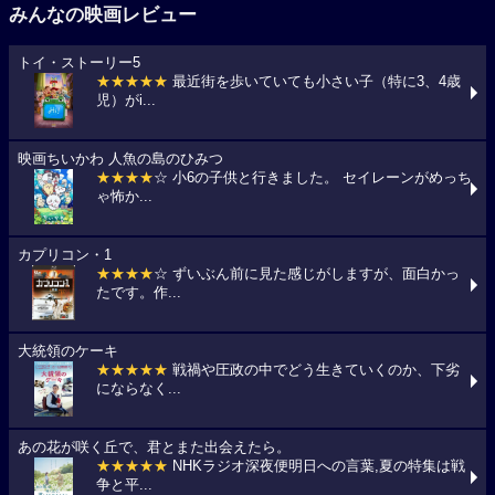
みんなの映画レビュー
トイ・ストーリー5
★★★★★
最近街を歩いていても小さい子（特に3、4歳
児）がi...
映画ちいかわ 人魚の島のひみつ
★★★★
☆ 小6の子供と行きました。 セイレーンがめっち
ゃ怖か...
カプリコン・1
★★★★
☆ ずいぶん前に見た感じがしますが、面白かっ
たです。作...
大統領のケーキ
★★★★★
戦禍や圧政の中でどう生きていくのか、下劣
にならなく...
あの花が咲く丘で、君とまた出会えたら。
★★★★★
NHKラジオ深夜便明日への言葉,夏の特集は戦
争と平...