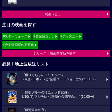
映画レビュー
注目の映画を探す
#スターウォーズ
#名探偵コナン
#ディズニー
#少女漫画原作実写化
シリーズ・映画祭作品を探す
必見！地上波放送リスト
『借りぐらしのアリエッティ』
8/7(金) 日本テレビ/金曜ロードショーにて(21:00〜)
『怪盗グルーのミニオン超変身』
8/10(月) フジテレビ/最新作公開記念にて(19:00〜)
『銀河鉄道の夜』