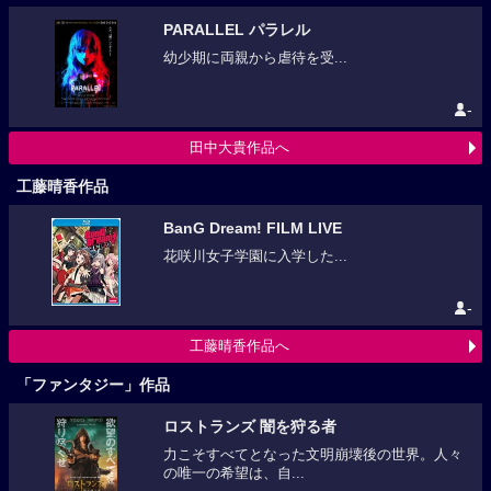
PARALLEL パラレル
幼少期に両親から虐待を受...
-
田中大貴作品へ
工藤晴香作品
BanG Dream! FILM LIVE
花咲川女子学園に入学した...
-
工藤晴香作品へ
「ファンタジー」作品
ロストランズ 闇を狩る者
力こそすべてとなった文明崩壊後の世界。人々
の唯一の希望は、自...