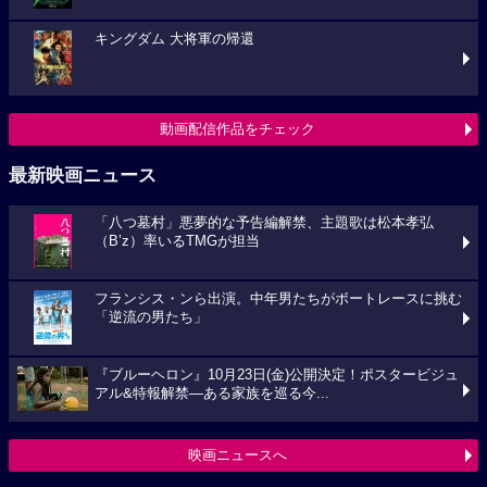
キングダム 大将軍の帰還
動画配信作品をチェック
最新映画ニュース
「八つ墓村」悪夢的な予告編解禁、主題歌は松本孝弘
（B’z）率いるTMGが担当
フランシス・ンら出演。中年男たちがボートレースに挑む
「逆流の男たち」
『ブルーヘロン』10月23日(金)公開決定！ポスタービジュ
アル&特報解禁―ある家族を巡る今...
映画ニュースへ