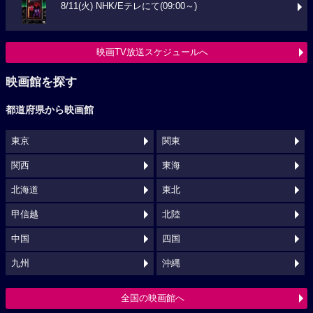
8/11(火) NHK/Eテレにて(09:00～)
映画TV放送スケジュールへ
映画館を探す
都道府県から映画館
東京
関東
関西
東海
北海道
東北
甲信越
北陸
中国
四国
九州
沖縄
全国の映画館へ