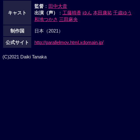
監督
：
田中大貴
キャスト
出演（声）
：
工藤晴香
ゆん
本田康祐
千歳ゆう
和地つかさ
三田麻央
制作国
日本（2021）
公式サイト
http://parallelmov.html.xdomain.jp/
(C)2021 Daiki Tanaka