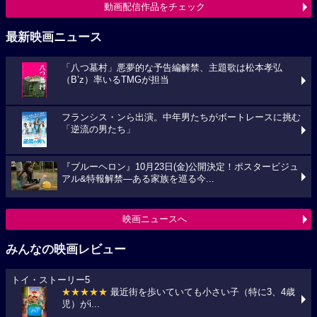
動画配信作品をチェック
最新映画ニュース
「八つ墓村」悪夢的な予告編解禁、主題歌は松本孝弘
（B’z）率いるTMGが担当
フランシス・ンら出演。中年男たちがボートレースに挑む
「逆流の男たち」
『ブルーヘロン』10月23日(金)公開決定！ポスタービジュ
アル&特報解禁―ある家族を巡る今...
映画ニュースへ
みんなの映画レビュー
トイ・ストーリー5
★★★★★
最近街を歩いていても小さい子（特に3、4歳
児）がi...