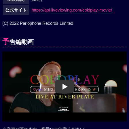
公式サイト
https://api-liveviewing.com/coldplay-movie/
(C) 2022 Parlophone Records Limited
予
告編動画
Play