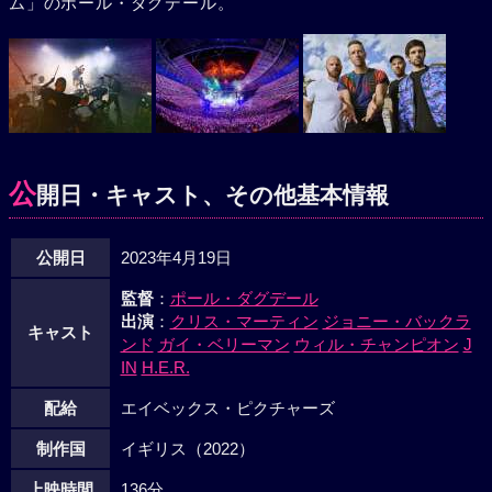
ム」のポール・ダグデール。
公
開日・キャスト、その他基本情報
公開日
2023年4月19日
監督
：
ポール・ダグデール
出演
：
クリス・マーティン
ジョニー・バックラ
キャスト
ンド
ガイ・ベリーマン
ウィル・チャンピオン
J
IN
H.E.R.
配給
エイベックス・ピクチャーズ
制作国
イギリス（2022）
上映時間
136分