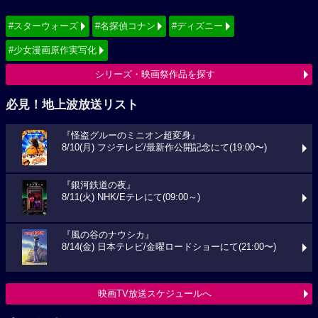
#スターウォーズ
#名探偵コナン
#ディズニー
#少女漫画原作実写化
シリーズ・映画祭作品を探す
必見！地上波放送リスト
『怪盗グルーのミニオン超変身』
8/10(月) フジテレビ/最新作公開記念にて(19:00〜)
『銀河鉄道の夜』
8/11(火) NHK/Eテレにて(09:00～)
『風の谷のナウシカ』
8/14(金) 日本テレビ/金曜ロードショーにて(21:00〜)
映画TV放送スケジュールへ