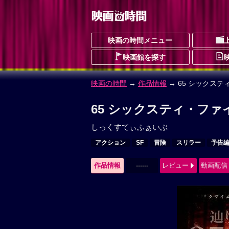
映画の時間メニュー
映画館を探す
映画の時間
→
作品情報
→ 65 シックス
65 シックスティ・ファ
しっくすてぃふぁいぶ
アクション
SF
冒険
スリラー
予告
作品情報
------
レビュー
動画配信