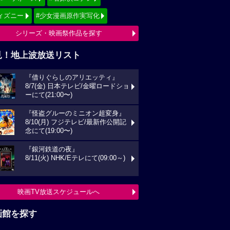
ィズニー
#少女漫画原作実写化
シリーズ・映画祭作品を探す
見！地上波放送リスト
『借りぐらしのアリエッティ』
8/7(金) 日本テレビ/金曜ロードショ
ーにて(21:00〜)
『怪盗グルーのミニオン超変身』
8/10(月) フジテレビ/最新作公開記
念にて(19:00〜)
『銀河鉄道の夜』
8/11(火) NHK/Eテレにて(09:00～)
映画TV放送スケジュールへ
画館を探す