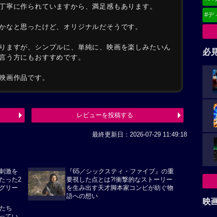
丁寧に作られていますから、満足感もあります。
#デ
かなと思ったけど、オリジナルだそうです。
りますが、シンプルに、単純に、映画を楽しみたいん
必
言う方にもおすすめです。
映画作品です。
レビューを投稿する
最終更新日：2026-07-29 11:49:18
刺激を
『65／シックスティ・ファイブ』の重
たった2
要視した点とは?!衝撃的なストーリー
グリー
を生み出す天才脚本家コンビが紡ぐ物
語への想い
映
年たち
ってい