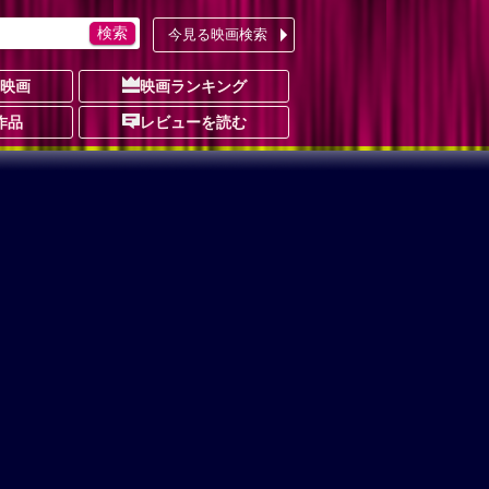
今見る映画検索
の映画
映画ランキング
作品
レビューを読む