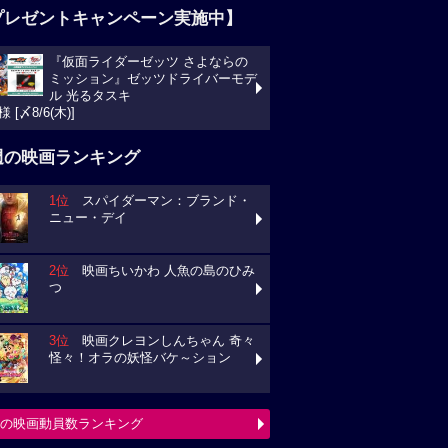
プレゼントキャンペーン実施中】
『仮面ライダーゼッツ さよならの
ミッション』ゼッツドライバーモデ
ル 光るタスキ
様 [〆8/6(木)]
週の映画ランキング
1位
スパイダーマン：ブランド・
ニュー・デイ
2位
映画ちいかわ 人魚の島のひみ
つ
3位
映画クレヨンしんちゃん 奇々
怪々！オラの妖怪バケ～ション
の映画動員数ランキング