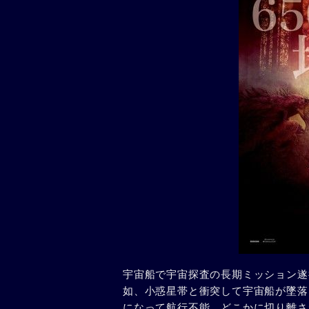
宇宙船で宇宙探査の長期ミッション遂
如、小惑星帯と衝突して宇宙船が墜落
になって航行不能。どこかに切り離さ