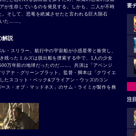
要
アが生存しているのを発見する。しかも、二人が不時
った。そして、恐竜を絶滅させたと言われる巨大隕石
いた……。
の解説
バル・スリラー。航行中の宇宙船が小惑星帯と衝突し、
き残ったミルズは脱出船を捜索する中で、1人の少女
500万年前の地球だったのだ……。共演は「アベンジ
アリアナ・グリーンブラット。監督・脚本は「クワイエ
したスコット・ベック&ブライアン・ウッズのコン
バース・オブ・マッドネス」のサム・ライミが製作を務
注