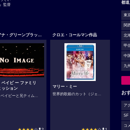
都道
』監督
東
関
アリアナ・グリーンブラット作品
クロエ・コールマン作品
北
甲
中
九
・ベイビ ー ファミリ
マリー・ミー
ミッション
お
世界的歌姫のカット（ジェ...
ベイビーと兄ティム...
ア
SF
コ
★★★★
☆
2
★★★★
☆
1