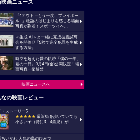
新映画ニュース
『4アウト ─もう一度、プレイボー
ル─』物語のはじまりを感じる場面
写真が到着！スポーツイベ...
＜生成 AI＞と一緒に完成披露試写
会を開催!?『5秒で完全犯罪を生成
する方法』
時空を超えた愛の軌跡『僕の一年、
君の一日』9月4日(金)公開決定！場
面写真一挙解禁
映画ニュースへ
んなの映画レビュー
イ・ストーリー5
★★★★★
最近街を歩いていても
小さい子（特に3、4歳児）がi...
画ちいかわ 人魚の島のひみつ