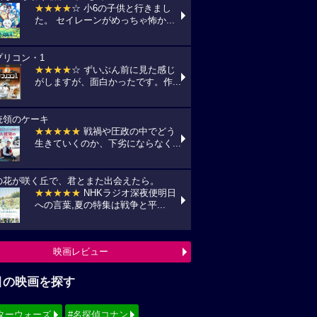
★★★★
☆ 小6の子供と行きまし
た。 セイレーンがめっちゃ怖か...
プリコン・1
★★★★
☆ ずいぶん前に見た感じ
がしますが、面白かったです。作...
統領のケーキ
★★★★★
戦禍や圧政の中でどう
生きていくのか、下劣にならなく...
の花が咲く丘で、君とまた出会えたら。
★★★★★
NHKラジオ深夜便明日
への言葉,夏の特集は戦争と平...
映画レビュー
目の映画を探す
ターウォーズ
#名探偵コナン