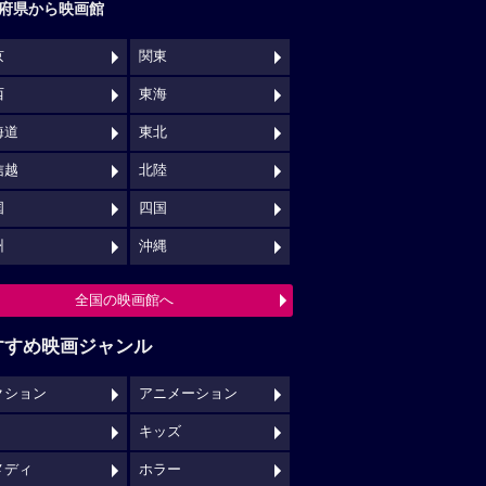
府県から映画館
京
関東
西
東海
海道
東北
信越
北陸
国
四国
州
沖縄
全国の映画館へ
すすめ映画ジャンル
クション
アニメーション
キッズ
メディ
ホラー