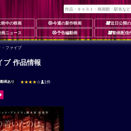
上映中の映画
今週の新作映画
近日公開
映画ニュース
予告編動画
動画配信
ティ・ファイブ
イブ 作品情報
編動画あり
★★★★
☆
1件