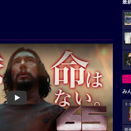
最
み
Play
ト
映