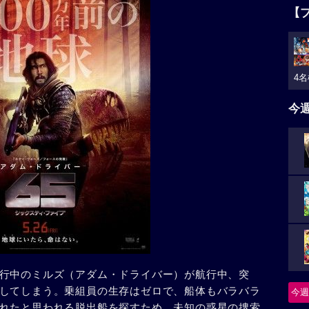
【
4名
今
行中のミルズ（アダム・ドライバー）が航行中、突
してしまう。乗組員の生存はゼロで、船体もバラバラ
今週
れたと思われる脱出船を探すため、未知の惑星の捜索