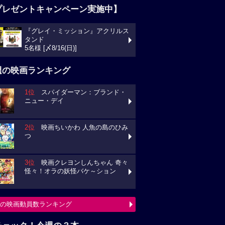
プレゼントキャンペーン実施中】
『グレイ・ミッション』アクリルス
タンド
5名様 [〆8/16(日)]
週の映画ランキング
1位
スパイダーマン：ブランド・
ニュー・デイ
2位
映画ちいかわ 人魚の島のひみ
つ
3位
映画クレヨンしんちゃん 奇々
怪々！オラの妖怪バケ～ション
の映画動員数ランキング