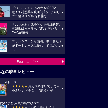
『つりこまち』2026年秋公開決
定！仲村悠菜が映画初主演で“釣り
で五輪金メダル”を目指す
「八つ墓村」悪夢的な予告編解禁、
主題歌は松本孝弘（B’z）率いる
TMGが担当
フランシス・ンら出演。中年男たち
がボートレースに挑む「逆流の男た
ち」
映画ニュースへ
んなの映画レビュー
イ・ストーリー5
★★★★★
最近街を歩いていても
小さい子（特に3、4歳児）がi...
画ちいかわ 人魚の島のひみつ
★★★★
☆ 小6の子供と行きまし