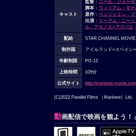
監督
：
ニール・ジョーダ
脚本
：
ウィリアム・モナ
キャスト
原作
：
ベンジャミン・ブ
出演
：
リーアム・ニーソ
ル・アキノエ=アグバエ
配給
STAR CHANNEL MOVIE
制作国
アイルランド=スペイン=
年齢制限
PG-12
上映時間
109分
公式サイト
http://marlowe-movie.com
(C)2022 Parallel Films （Marlowe）Ltd.
動
画配信で映画を観よう！