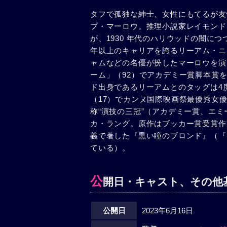
タフで孤独な紳士、女性にもてるが友
プ・マーロウ。推理小説家レイモンド
が、1930 年代のハリウッドの闇に
年以上のキャリアを誇るリーアム・ニ
ャムなどの名優が扮したマーロウを演
ーム」（92）でアカデミー賞脚本賞
ド出身であるリーアムとのタッグは4
（17）でカンヌ国際映画祭最優秀女
称“演技の三冠”（アカデミー賞、エ
カ・ラング。原作はブッカー賞受賞作
義で著した『黒い瞳のブロンド』（『
ている）。
公
開日・キャスト、その他
公開日
2023年6月16日