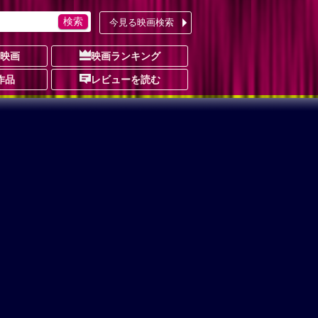
今見る映画検索
の映画
映画ランキング
作品
レビューを読む