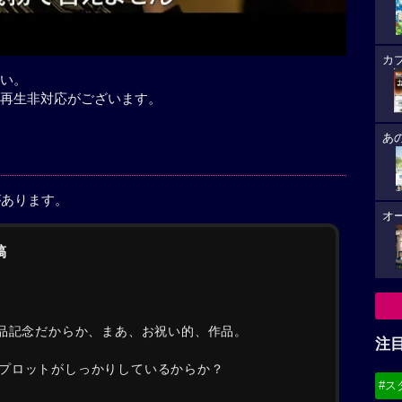
カ
い。
再生非対応がございます。
あ
があります。
オ
稿
作品記念だからか、まあ、お祝い的、作品。
注
プロットがしっかりしているからか？
#ス