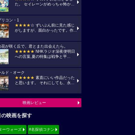
た。 セイレーンがめっちゃ怖か...
プリコン・1
★★★★
☆ ずいぶん前に見た感じ
がしますが、面白かったです。作...
の花が咲く丘で、君とまた出会えたら。
★★★★★
NHKラジオ深夜便明日
への言葉,夏の特集は戦争と平...
ールド・オーク
★★★★★
素直にいい作品だった
と思います。 それにしても、永...
映画レビュー
目の映画を探す
ターウォーズ
#名探偵コナン