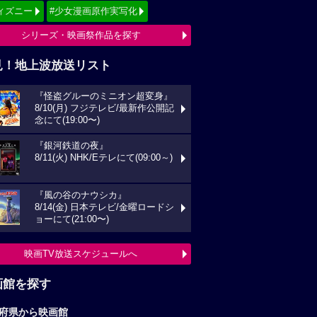
ィズニー
#少女漫画原作実写化
シリーズ・映画祭作品を探す
見！地上波放送リスト
『怪盗グルーのミニオン超変身』
8/10(月) フジテレビ/最新作公開記
念にて(19:00〜)
『銀河鉄道の夜』
8/11(火) NHK/Eテレにて(09:00～)
『風の谷のナウシカ』
8/14(金) 日本テレビ/金曜ロードシ
ョーにて(21:00〜)
映画TV放送スケジュールへ
画館を探す
府県から映画館