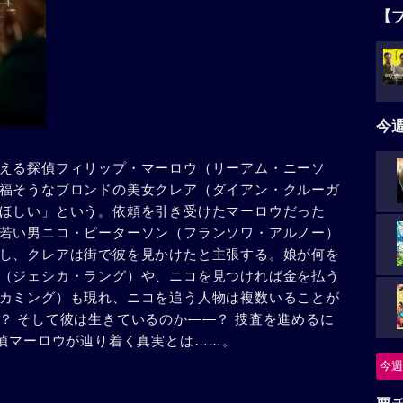
【
今
える探偵フィリップ・マーロウ（リーアム・ニーソ
福そうなブロンドの美女クレア（ダイアン・クルーガ
ほしい」という。依頼を引き受けたマーロウだった
若い男ニコ・ピーターソン（フランソワ・アルノー）
し、クレアは街で彼を見かけたと主張する。娘が何を
（ジェシカ・ラング）や、ニコを見つければ金を払う
カミング）も現れ、ニコを追う人物は複数いることが
？ そして彼は生きているのか――？ 捜査を進めるに
探偵マーロウが辿り着く真実とは……。
今週