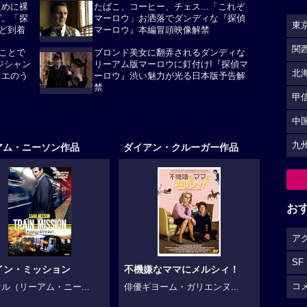
ために裸
たばこ、コーヒー、チェス...「これぞ
”。「探
マーロウ」お洒落でダンディな『探偵
東
ど到着
マーロウ』本編冒頭映像解禁
関
ことで
ブロンド美女に翻弄されるダンディな
ジシャン
リーアム版マーロウに釘付け!『探偵マ
北
リエのう
ーロウ』渋い魅力が光る日本版予告解
禁
甲
中
九
アム・ニーソン作品
ダイアン・クルーガー作品
お
ア
SF
イン・ミッション
不機嫌なママにメルシィ！
コ
ル（リーアム・ニー...
俳優ギヨーム・ガリエンヌ...