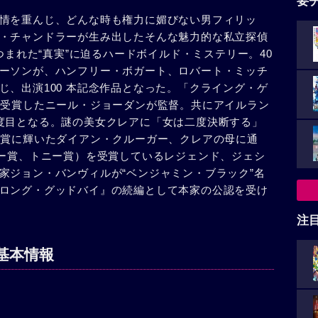
要
情を重んじ、どんな時も権力に媚びない男フィリッ
・チャンドラーが生み出したそんな魅力的な私立探偵
つつまれた“真実”に迫るハードボイルド・ミステリー。40
ーソンが、ハンフリー・ボガート、ロバート・ミッチ
じ、出演100 本記念作品となった。「クライング・ゲ
を受賞したニール・ジョーダンが監督。共にアイルラン
度目となる。謎の美女クレアに「女は二度決断する」
優賞に輝いたダイアン・クルーガー、クレアの母に通
ミー賞、トニー賞）を受賞しているレジェンド、ジェシ
家ジョン・バンヴィルが“ベンジャミン・ブラック”名
ロング・グッドバイ』の続編として本家の公認を受け
注
基本情報