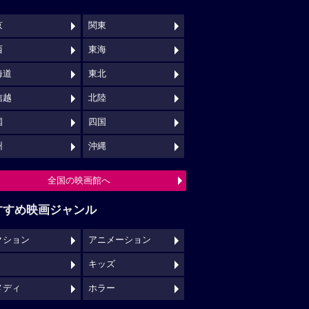
京
関東
西
東海
海道
東北
信越
北陸
国
四国
州
沖縄
全国の映画館へ
すすめ映画ジャンル
クション
アニメーション
キッズ
メディ
ホラー