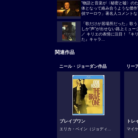
“物語と音楽が〈秘密と嘘〉の
体となって絡み合うような傑作
偵マーロウ」著名人コメントな
「歌だけが居場所だった」歌う
しか“声”が出せない路上ミュー
／ キリエの表情に注目！『キ
た』キャラ...
関連作品
ニール・ジョーダン作品
リー
ブレイブワン
トレ
エリカ・ベイン（ジョディ...
マイケ