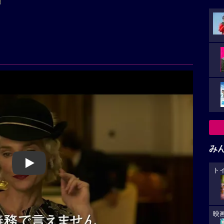
み
Play
ト
映