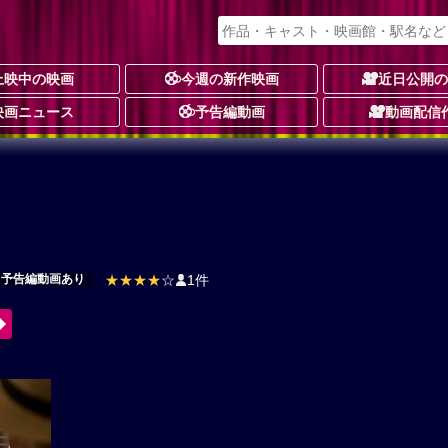
上映中の映画
今週の新作映画
近日公開
映画ニュース
予告編動画
動画配信
予告編動画あり
★★★★
☆
1件