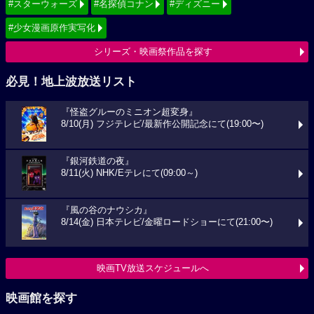
#スターウォーズ
#名探偵コナン
#ディズニー
#少女漫画原作実写化
シリーズ・映画祭作品を探す
必見！地上波放送リスト
『怪盗グルーのミニオン超変身』
8/10(月) フジテレビ/最新作公開記念にて(19:00〜)
『銀河鉄道の夜』
8/11(火) NHK/Eテレにて(09:00～)
『風の谷のナウシカ』
8/14(金) 日本テレビ/金曜ロードショーにて(21:00〜)
映画TV放送スケジュールへ
映画館を探す