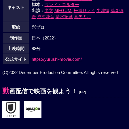
脚本
：
ランド・コルター
キャスト
出演
：
尚玄
MEGUMI
松浦りょう
生津徹
藤森慎
吾
成海花音
清水拓藏
真矢ミキ
配給
彩プロ
制作国
日本（2022）
上映時間
98分
公式サイト
https://yurushi-movie.com/
(C)2022 December Production Committee. All rights reserved
動
画配信で映画を観よう！
[PR]