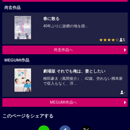
尚玄作品
春に散る
40年ぶりに故郷の地を踏...
★★★★☆
5
尚玄作品へ
MEGUMI作品
劇場版 それでも俺は、妻としたい
柳田豪太（風間俊介）、42歳。売れない脚本家
で収入もなく、浮...
-
MEGUMI作品へ
このページをシェアする