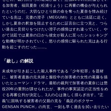
る加害者、福田夏奈（松浦りょう）に再審の機会が与えられ
たというのだ。大切なひとり娘の命を奪った夏奈を憎み続け
ている克は、元妻の澄子（MEGUMI）とともに法廷に赴く。
しかし夏奈の釈放を阻止するために証言台に立つ克と、つら
い過去に見切りをつけたい澄子の感情はすれ違っていく。や
がて法廷では夏奈の口から彼女が殺人に至ったショッキング
な動機が明かされていく。怒りの感情に駆られた克はある行
動を起こすのだった……。
「赦し」の解説
未成年が引き起こした殺人事件である「少年犯罪」を題材
に、被害者遺族の元夫婦と服役中の加害者の女性の葛藤を描
いたヒューマン・ドラマ。最初の裁判で加害者の夏奈には懲
役20年の重刑が課せられたが、事件の事実認定の正当性をめ
ぐる再審公判が決定し、3人の心は激しく揺らぎ出す。“正
義”に固執する被害者の父親の克を「義足のボクサー
GENSAN PUNCH」の尚玄、一刻も早く過去を拭い去りたい