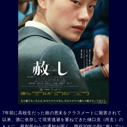
7年前に高校生だった娘の恵未をクラスメートに殺害されて
以来、酒に依存して現実逃避を重ねてきた樋口克（尚玄）の
もとに、裁判所からの通知が届く。懲役20年の刑に服してい