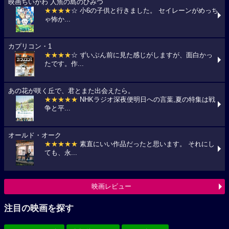
映画ちいかわ 人魚の島のひみつ
★★★★
☆ 小6の子供と行きました。 セイレーンがめっち
ゃ怖か...
カプリコン・1
★★★★
☆ ずいぶん前に見た感じがしますが、面白かっ
たです。作...
あの花が咲く丘で、君とまた出会えたら。
★★★★★
NHKラジオ深夜便明日への言葉,夏の特集は戦
争と平...
オールド・オーク
★★★★★
素直にいい作品だったと思います。 それにし
ても、永...
映画レビュー
注目の映画を探す