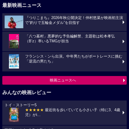
最新映画ニュース
『つりこまち』2026年秋公開決定！仲村悠菜が映画初主演
で“釣りで五輪金メダル”を目指す
「八つ墓村」悪夢的な予告編解禁、主題歌は松本孝弘
（B’z）率いるTMGが担当
フランシス・ンら出演。中年男たちがボートレースに挑む
「逆流の男たち」
映画ニュースへ
みんなの映画レビュー
トイ・ストーリー5
★★★★★
最近街を歩いていても小さい子（特に3、4歳
児）がi...