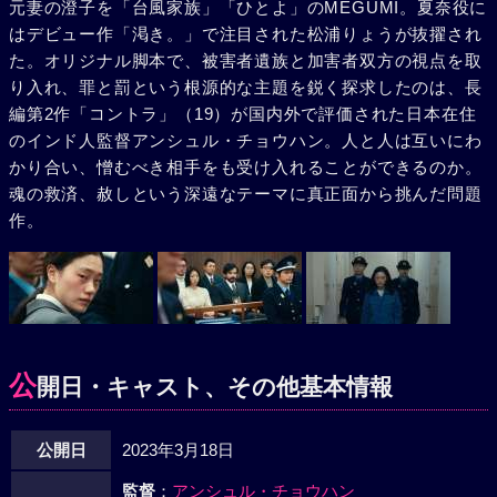
元妻の澄子を「台風家族」「ひとよ」のMEGUMI。夏奈役に
はデビュー作「渇き。」で注目された松浦りょうが抜擢され
た。オリジナル脚本で、被害者遺族と加害者双方の視点を取
り入れ、罪と罰という根源的な主題を鋭く探求したのは、長
編第2作「コントラ」（19）が国内外で評価された日本在住
のインド人監督アンシュル・チョウハン。人と人は互いにわ
かり合い、憎むべき相手をも受け入れることができるのか。
魂の救済、赦しという深遠なテーマに真正面から挑んだ問題
作。
公
開日・キャスト、その他基本情報
公開日
2023年3月18日
監督
：
アンシュル・チョウハン