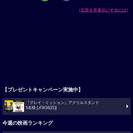
（
広告を非表示にするには
）
【プレゼントキャンペーン実施中】
『グレイ・ミッション』アクリルスタンド
5名様 [〆8/16(日)]
今週の映画ランキング