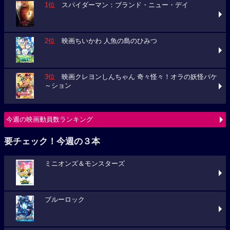
1位
スパイダーマン：ブランド・ニュー・デイ
2位
映画ちいかわ 人魚の島のひみつ
3位
映画クレヨンしんちゃん 奇々怪々！オラの妖怪バケ
～ション
今週の映画動員数ランキング
要チェック！今週の３本
ミニオンズ＆モンスターズ
ブルーロック