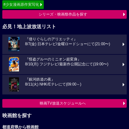
#少女漫画原作実写化
シリーズ・映画祭作品を探す
必見！地上波放送リスト
『借りぐらしのアリエッティ』
8/7(金) 日本テレビ/金曜ロードショーにて(21:00〜)
『怪盗グルーのミニオン超変身』
8/10(月) フジテレビ/最新作公開記念にて(19:00〜)
『銀河鉄道の夜』
8/11(火) NHK/Eテレにて(09:00～)
映画TV放送スケジュールへ
映画館を探す
都道府県から映画館