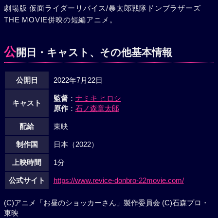
劇場版 仮面ライダーリバイス/暴太郎戦隊ドンブラザーズ
THE MOVIE併映の短編アニメ。
公
開日・キャスト、その他基本情報
公開日
2022年7月22日
監督
：
ナミキ ヒロシ
キャスト
原作
：
石ノ森章太郎
配給
東映
制作国
日本（2022）
上映時間
1分
公式サイト
https://www.revice-donbro-22movie.com/
(C)アニメ「お昼のショッカーさん」製作委員会 (C)石森プロ・
東映