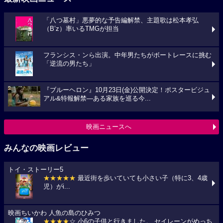
「八つ墓村」悪夢的な予告編解禁、主題歌は松本孝弘
（B’z）率いるTMGが担当
フランシス・ンら出演。中年男たちがボートレースに挑む
「逆流の男たち」
『ブルーヘロン』10月23日(金)公開決定！ポスタービジュ
アル&特報解禁―ある家族を巡る今...
映画ニュースへ
みんなの映画レビュー
トイ・ストーリー5
★★★★★
最近街を歩いていても小さい子（特に3、4歳
児）がi...
映画ちいかわ 人魚の島のひみつ
★★★★
☆ 小6の子供と行きました。 セイレーンがめっち