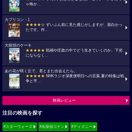
ゃ怖か...
カプリコン・1
★★★★
☆ ずいぶん前に見た感じがしますが、面白かっ
たです。作...
大統領のケーキ
★★★★★
戦禍や圧政の中でどう生きていくのか、下劣
にならなく...
あの花が咲く丘で、君とまた出会えたら。
★★★★★
NHKラジオ深夜便明日への言葉,夏の特集は戦
争と平...
映画レビュー
注目の映画を探す
#スターウォーズ
#名探偵コナン
#ディズニー