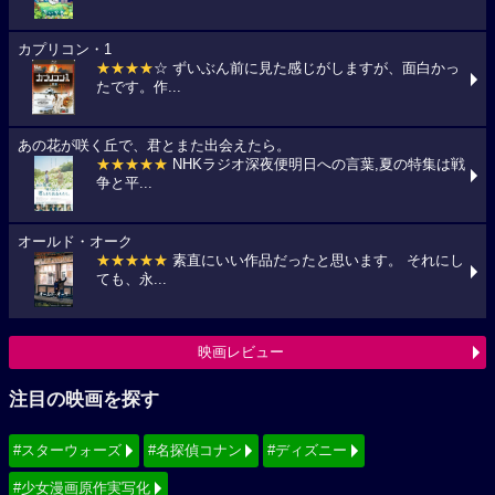
カプリコン・1
★★★★
☆ ずいぶん前に見た感じがしますが、面白かっ
たです。作...
あの花が咲く丘で、君とまた出会えたら。
★★★★★
NHKラジオ深夜便明日への言葉,夏の特集は戦
争と平...
オールド・オーク
★★★★★
素直にいい作品だったと思います。 それにし
ても、永...
映画レビュー
注目の映画を探す
#スターウォーズ
#名探偵コナン
#ディズニー
#少女漫画原作実写化