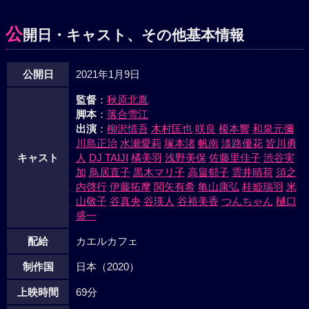
公
開日・キャスト、その他基本情報
公開日
2021年1月9日
監督
：
秋原北胤
脚本
：
落合雪江
出演
：
柳沢慎吾
木村匡也
咲良
榎本響
和泉元彌
川島正治
水瀬愛莉
塚本渚
帆南
淡路優花
皆川勇
キャスト
人
DJ TAIJI
橘美羽
浅野美保
佐藤里佳子
渋谷実
加
鳥居直子
黒木マリ子
高畠郁子
雲井晴荷
須之
内啓行
伊藤拓摩
関矢有希
亀山康弘
桂姫瑞羽
米
山敬子
谷真央
谷瑛人
谷裕美香
つんちゃん
樋口
盛一
配給
カエルカフェ
制作国
日本（2020）
上映時間
69分