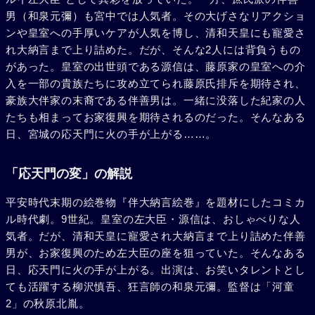
男（和泉元彌）も宮中では人気者。その大げさなリアクショ
ンや皇室への手厚いケアが人気を博し、清和天皇にも寵愛さ
れ大納言まで上り詰めた。だが、そんな2人には背負うもの
があった。皇室の出世頭である源信は、藤原家の皇室への介
入を一部の貴族たちに攻め立てられ藤原氏排斥を期待され、
豪族大伴家の末裔である伴善男は。一緒に没落した紀家の人
たちも相まってお家復興を期待されるのだった。そんなある
日、宮城の応天門に火の手が上がる……。
「応天門の変」の解説
平安時代末期の絵巻物『伴大納言絵巻』を題材にしたコミカ
ル時代劇。9世紀。皇室の左大臣・源信は、おしゃべりな人
気者。だが、清和天皇に寵愛され大納言まで上り詰めた伴善
男が、お家復興のため左大臣の座を狙っていた。そんなある
日、応天門に火の手が上がる。出演は、お笑いタレントとし
ても活躍する柳沢慎吾、狂言師の和泉元彌。監督は「河童
2」の秋原北胤。