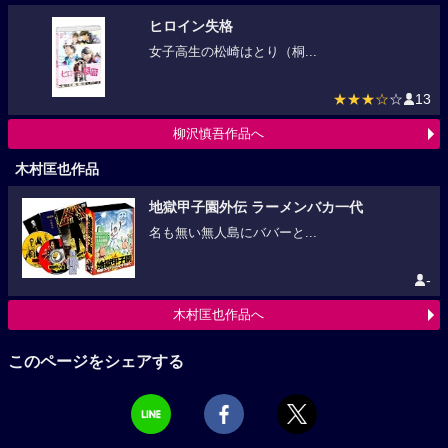
ヒロイン失格
女子高生の松崎はとり（桐...
★★★☆
☆
13
柳沢慎吾作品へ
木村匡也作品
地獄甲子園外伝 ラーメンバカ一代
名も無い無人島にババーと...
-
木村匡也作品へ
このページをシェアする