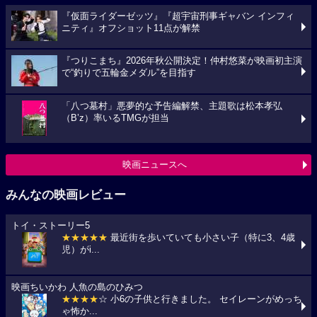
『仮面ライダーゼッツ』『超宇宙刑事ギャバン インフィ
ニティ』オフショット11点が解禁
『つりこまち』2026年秋公開決定！仲村悠菜が映画初主演
で“釣りで五輪金メダル”を目指す
「八つ墓村」悪夢的な予告編解禁、主題歌は松本孝弘
（B’z）率いるTMGが担当
映画ニュースへ
みんなの映画レビュー
トイ・ストーリー5
★★★★★
最近街を歩いていても小さい子（特に3、4歳
児）がi...
映画ちいかわ 人魚の島のひみつ
★★★★
☆ 小6の子供と行きました。 セイレーンがめっち
ゃ怖か...