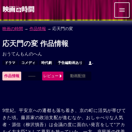
映画の時間
→
作品情報
→ 応天門の変
応天門の変 作品情報
おうてんもんのへん
ドラマ
コメディ
時代劇
予告編動画あり
-
作品情報
------
レビュー
動画配信
9世紀。平安京への遷都も落ち着き、京の町に活気が帯びて
きた頃。藤原家の政治支配が進むなか、おしゃべりな人気
者・源信（柳沢慎吾）は会議の度に面白い発言をして“アカ
ルイ左大臣”として異彩を放っていた。一方、庶民派の伴善