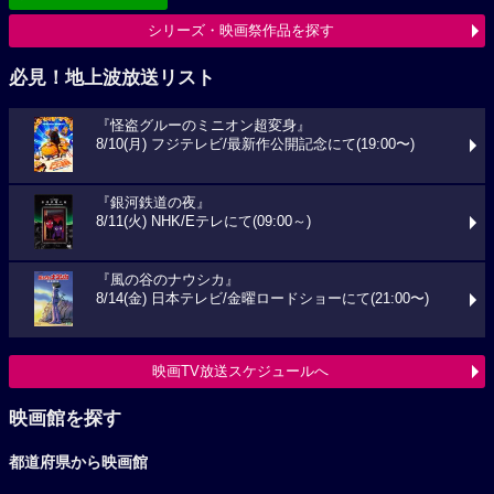
シリーズ・映画祭作品を探す
必見！地上波放送リスト
『怪盗グルーのミニオン超変身』
8/10(月) フジテレビ/最新作公開記念にて(19:00〜)
『銀河鉄道の夜』
8/11(火) NHK/Eテレにて(09:00～)
『風の谷のナウシカ』
8/14(金) 日本テレビ/金曜ロードショーにて(21:00〜)
映画TV放送スケジュールへ
映画館を探す
都道府県から映画館