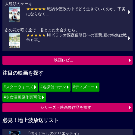
大統領のケーキ
★★★★★
戦禍や圧政の中でどう生きていくのか、下劣
にならなく...
あの花が咲く丘で、君とまた出会えたら。
★★★★★
NHKラジオ深夜便明日への言葉,夏の特集は戦
争と平...
映画レビュー
注目の映画を探す
#スターウォーズ
#名探偵コナン
#ディズニー
#少女漫画原作実写化
シリーズ・映画祭作品を探す
必見！地上波放送リスト
『借りぐらしのアリエッティ』