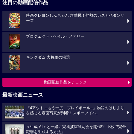
注目の動画配信作品
映画クレヨンしんちゃん 超華麗！灼熱のカスカベダンサ
ーズ
プロジェクト・ヘイル・メアリー
キングダム 大将軍の帰還
動画配信作品をチェック
最新映画ニュース
『4アウト ─もう一度、プレイボール─』物語のはじまり
を感じる場面写真が到着！スポーツイベ...
＜生成 AI＞と一緒に完成披露試写会を開催!?『5秒で完全
犯罪を生成する方法』