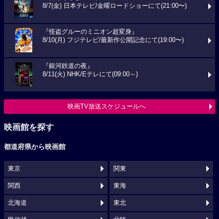
8/7(金) 日本テレビ/金曜ロードショーにて(21:00〜)
『怪盗グルーのミニオン超変身』
8/10(月) フジテレビ/最新作公開記念にて(19:00〜)
『銀河鉄道の夜』
8/11(火) NHK/Eテレにて(09:00～)
映画TV放送スケジュールへ
映画館を探す
都道府県から映画館
東京
関東
関西
東海
北海道
東北