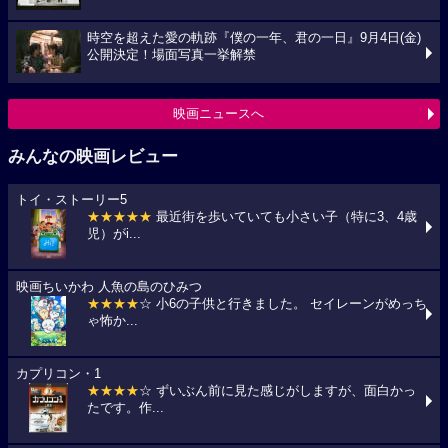
時空を超えた愛の軌跡『僕の一年、君の一日』9月4日(金)
公開決定！場面写真一挙解禁
映画ニュースへ
みんなの映画レビュー
トイ・ストーリー5
★★★★★
最近街を歩いていても小さい子（特に3、4歳
児）がi...
映画ちいかわ 人魚の島のひみつ
★★★★
☆ 小6の子供と行きました。 セイレーンがめっち
ゃ怖か...
カプリコン・1
★★★★
☆ ずいぶん前に見た感じがしますが、面白かっ
たです。作...