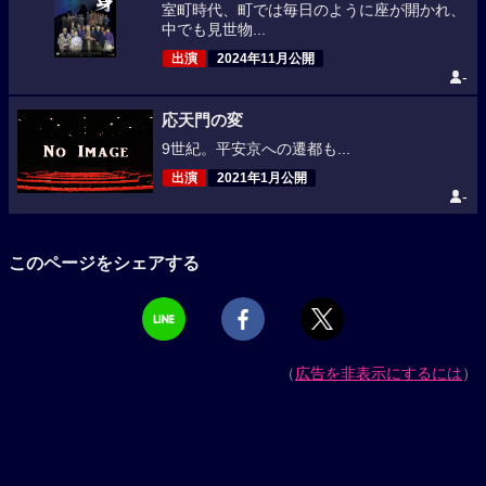
室町時代、町では毎日のように座が開かれ、
中でも見世物...
出演
2024年11月公開
-
応天門の変
9世紀。平安京への遷都も...
出演
2021年1月公開
-
このページをシェアする
（
広告を非表示にするには
）