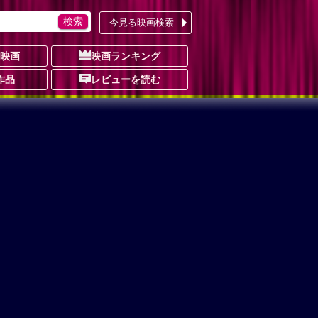
今見る映画検索
の映画
映画ランキング
作品
レビューを読む