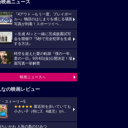
新映画ニュース
『4アウト ─もう一度、プレイボー
ル─』物語のはじまりを感じる場面
写真が到着！スポーツイベ...
＜生成 AI＞と一緒に完成披露試写
会を開催!?『5秒で完全犯罪を生成
する方法』
時空を超えた愛の軌跡『僕の一年、
君の一日』9月4日(金)公開決定！場
面写真一挙解禁
映画ニュースへ
んなの映画レビュー
イ・ストーリー5
★★★★★
最近街を歩いていても
小さい子（特に3、4歳児）がi...
画ちいかわ 人魚の島のひみつ