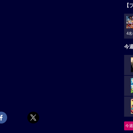
【
4名
今
今週