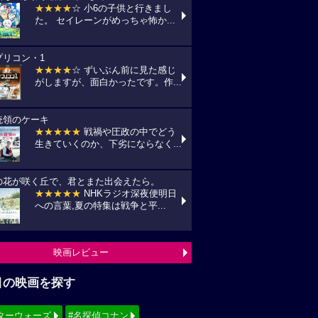
★★★★
☆ 小6の子供と行きまし
た。 セイレーンがめっちゃ怖か...
プリコン・1
★★★★
☆ ずいぶん前に見た感じ
がしますが、面白かったです。作...
統領のケーキ
★★★★★
戦禍や圧政の中でどう
生きていくのか、下劣にならなく...
の花が咲く丘で、君とまた出会えたら。
★★★★★
NHKラジオ深夜便明日
への言葉,夏の特集は戦争と平...
映画レビュー
目の映画を探す
ターウォーズ
#名探偵コナン