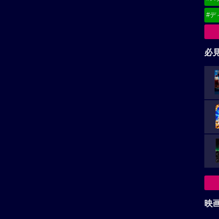
#デ
必
映