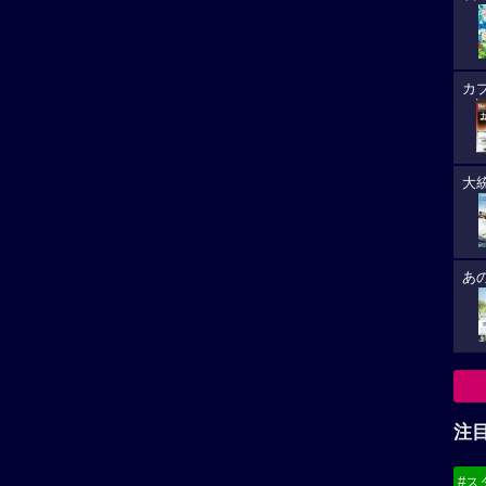
カ
大
あ
注
#ス