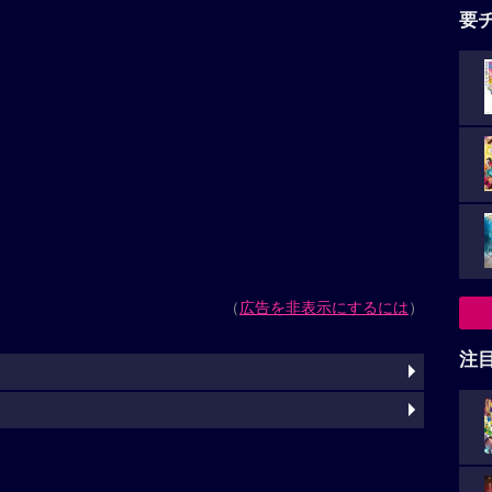
要
（
広告を非表示にするには
）
注