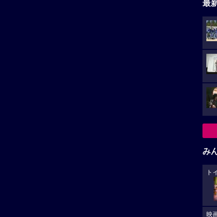
最
み
ト
映