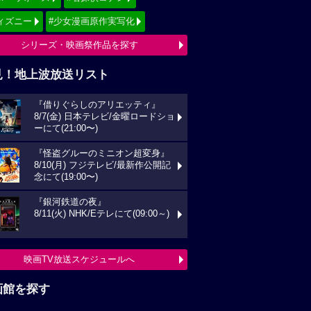
ィズニー
#少女漫画原作実写化
シリーズ・映画祭作品を探す
見！地上波放送リスト
『借りぐらしのアリエッティ』
8/7(金) 日本テレビ/金曜ロードショ
ーにて(21:00〜)
『怪盗グルーのミニオン超変身』
8/10(月) フジテレビ/最新作公開記
念にて(19:00〜)
『銀河鉄道の夜』
8/11(火) NHK/Eテレにて(09:00～)
映画TV放送スケジュールへ
画館を探す