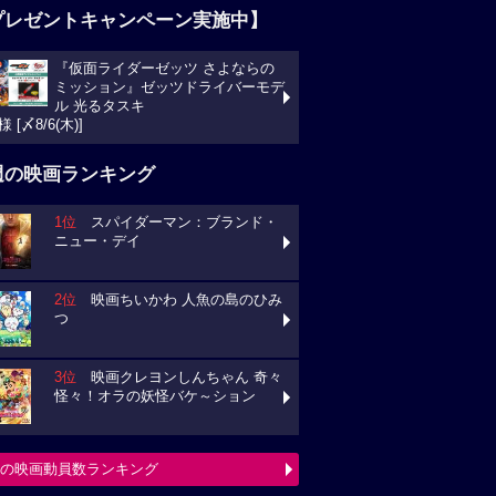
プレゼントキャンペーン実施中】
『仮面ライダーゼッツ さよならの
ミッション』ゼッツドライバーモデ
ル 光るタスキ
様 [〆8/6(木)]
週の映画ランキング
1位
スパイダーマン：ブランド・
ニュー・デイ
2位
映画ちいかわ 人魚の島のひみ
つ
3位
映画クレヨンしんちゃん 奇々
怪々！オラの妖怪バケ～ション
の映画動員数ランキング