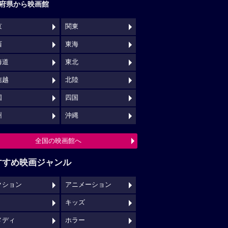
府県から映画館
京
関東
西
東海
海道
東北
信越
北陸
国
四国
州
沖縄
全国の映画館へ
すすめ映画ジャンル
クション
アニメーション
キッズ
メディ
ホラー