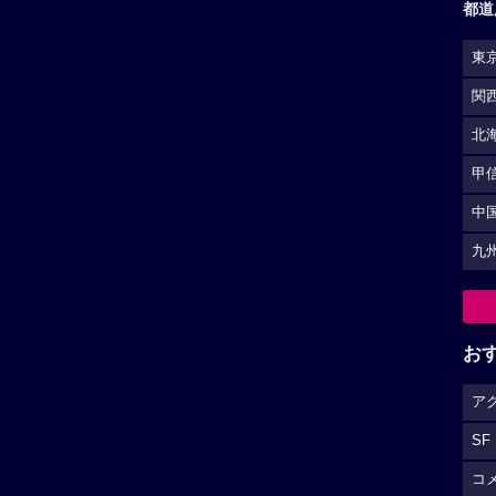
都道
東
関
北
甲
中
九
お
ア
SF
コ