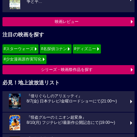
争と平...
映画レビュー
注目の映画を探す
#スターウォーズ
#名探偵コナン
#ディズニー
#少女漫画原作実写化
シリーズ・映画祭作品を探す
必見！地上波放送リスト
『借りぐらしのアリエッティ』
8/7(金) 日本テレビ/金曜ロードショーにて(21:00〜)
『怪盗グルーのミニオン超変身』
8/10(月) フジテレビ/最新作公開記念にて(19:00〜)