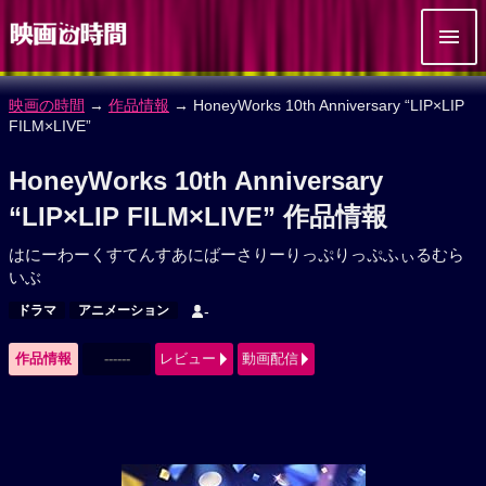
映画の時間
→
作品情報
→ HoneyWorks 10th Anniversary “LIP×LIP
FILM×LIVE”
HoneyWorks 10th Anniversary
“LIP×LIP FILM×LIVE” 作品情報
はにーわーくすてんすあにばーさりーりっぷりっぷふぃるむら
いぶ
ドラマ
アニメーション
-
作品情報
------
レビュー
動画配信