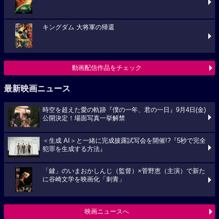
キングダム 大将軍の帰還
動画配信作品をチェック
最新映画ニュース
時空を超えた愛の軌跡『僕の一年、君の一日』9月4日(金)
公開決定！場面写真一挙解禁
＜生成 AI＞と一緒に完成披露試写会を開催!?『5秒で完全
犯罪を生成する方法』
「鍵」のいまおかしんじ（監督）×菅野恵（主演）で新た
に谷崎文学を映画化「刺青」
映画ニュースへ