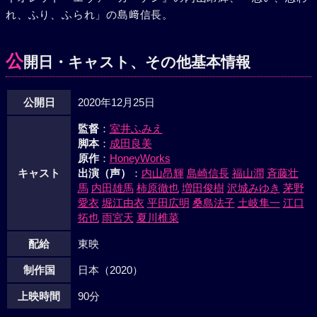
れ、ふり、ふられ」の島﨑信長。
公
開日・キャスト、その他基本情報
公開日
2020年12月25日
監督
：
室井ふみえ
脚本
：
成田良美
原作
：
HoneyWorks
キャスト
出演（声）
：
内山昂輝
島崎信長
福山潤
斉藤壮
馬
内田雄馬
柿原徹也
増田俊樹
沢城みゆき
茅野
愛衣
堀江由衣
平田広明
桑島法子
土岐隼一
江口
拓也
雨宮天
夏川椎菜
配給
東映
制作国
日本（2020）
上映時間
90分