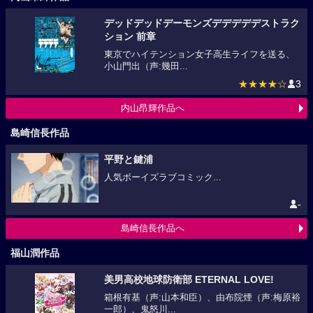
デッドデッドデーモンズデデデデデストラク
ション 前章
東京でハイテンション女子高生ライフを送る、
小山門出（声:幾田...
★★★★☆
3
内山昂輝作品へ
島崎信長作品
平野と鍵浦
人気ボーイズラブコミック...
-
島崎信長作品へ
福山潤作品
美男高校地球防衛部 ETERNAL LOVE!
箱根有基（声:山本和臣）、由布院煙（声:梅原裕
一郎）、鬼怒川...