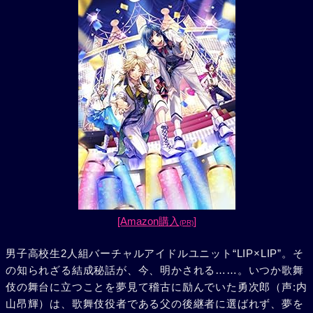
[Amazon購入
]
(PR)
男子高校生2人組バーチャルアイドルユニット“LIP×LIP”。そ
の知られざる結成秘話が、今、明かされる……。いつか歌舞
伎の舞台に立つことを夢見て稽古に励んでいた勇次郎（声:内
山昂輝）は、歌舞伎役者である父の後継者に選ばれず、夢を