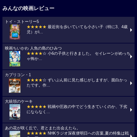
みんなの映画レビュー
トイ・ストーリー5
★★★★★
最近街を歩いていても小さい子（特に3、4歳
児）がi...
映画ちいかわ 人魚の島のひみつ
★★★★
☆ 小6の子供と行きました。 セイレーンがめっち
ゃ怖か...
カプリコン・1
★★★★
☆ ずいぶん前に見た感じがしますが、面白かっ
たです。作...
大統領のケーキ
★★★★★
戦禍や圧政の中でどう生きていくのか、下劣
にならなく...
あの花が咲く丘で、君とまた出会えたら。
★★★★★
NHKラジオ深夜便明日への言葉,夏の特集は戦