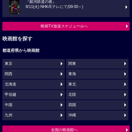
『銀河鉄道の夜』
8/11(火) NHK/Eテレにて(09:00～)
映画TV放送スケジュールへ
映画館を探す
都道府県から映画館
東京
関東
関西
東海
北海道
東北
甲信越
北陸
中国
四国
九州
沖縄
全国の映画館へ