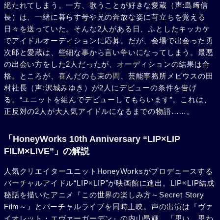
絶たれてしまう。一方、歌うことが好きな愛蔵（声:島﨑信
長）は、一緒に暮らす母や兄の奔放な姿に苛立ちを覚える
日々を送っていた。そんな2人がある日、ふとしたキッカケ
でアイドルオーディションに応募。だが、会場で出会った勇
次郎と愛蔵は、些細な事から言い争いになってしまう。最悪
の出会い方をした2人だったが、オーディションの結果は合
格。ところが、喜んだのも束の間、芸能事務所メビウスの田
村社長（声:沢城みゆき）が2人にデビューの条件を告げ
る。“ユニットを組んでデビューしてもらいます”。これは、
正反対の2人が大人気アイドルになるまでの物語……。
「HoneyWorks 10th Anniversary “LIP×LIP
FILM×LIVE”」の解説
人気クリエイターユニットHoneyWorksがプロデュースする
バーチャルアイドル“LIP×LIP”が映画館に進出。LIP×LIP結成
秘話を描いたアニメ『この世界の楽しみ方～Secret Story
Film～』とバーチャルライブを同時上映。声の出演は『ヴァ
イオレット・エヴァーガーデン』の内山昂輝、「思い、思わ