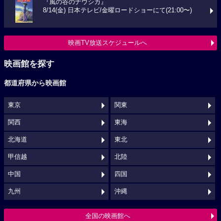
『風の谷のナウシカ』
8/14(金) 日本テレビ/金曜ロードショーにて(21:00〜)
映画TV放送スケジュールへ
映画館を探す
都道府県から映画館
東京
関東
関西
東海
北海道
東北
甲信越
北陸
中国
四国
九州
沖縄
全国の映画館へ