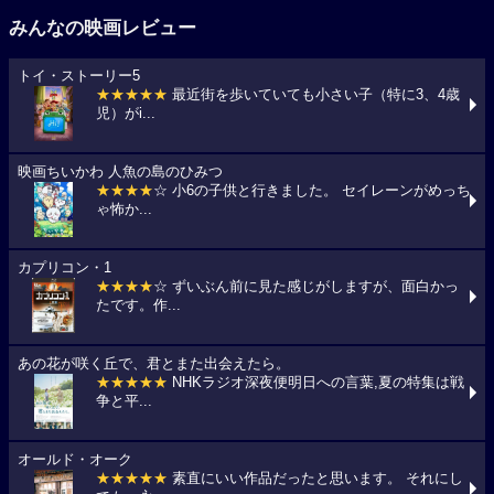
みんなの映画レビュー
トイ・ストーリー5
★★★★★
最近街を歩いていても小さい子（特に3、4歳
児）がi...
映画ちいかわ 人魚の島のひみつ
★★★★
☆ 小6の子供と行きました。 セイレーンがめっち
ゃ怖か...
カプリコン・1
★★★★
☆ ずいぶん前に見た感じがしますが、面白かっ
たです。作...
あの花が咲く丘で、君とまた出会えたら。
★★★★★
NHKラジオ深夜便明日への言葉,夏の特集は戦
争と平...
オールド・オーク
★★★★★
素直にいい作品だったと思います。 それにし