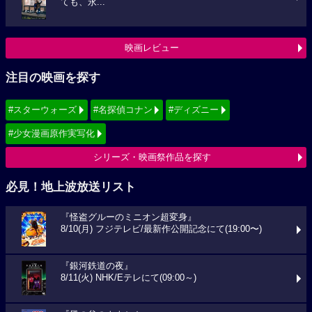
ても、永...
映画レビュー
注目の映画を探す
#スターウォーズ
#名探偵コナン
#ディズニー
#少女漫画原作実写化
シリーズ・映画祭作品を探す
必見！地上波放送リスト
『怪盗グルーのミニオン超変身』
8/10(月) フジテレビ/最新作公開記念にて(19:00〜)
『銀河鉄道の夜』
8/11(火) NHK/Eテレにて(09:00～)