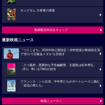
キングダム 大将軍の帰還
動画配信作品をチェック
最新映画ニュース
『つりこまち』2026年秋公開決定！仲村悠菜が映画初主演
で“釣りで五輪金メダル”を目指す
「八つ墓村」悪夢的な予告編解禁、主題歌は松本孝弘
（B’z）率いるTMGが担当
フランシス・ンら出演。中年男たちがボートレースに挑む
「逆流の男たち」
映画ニュースへ