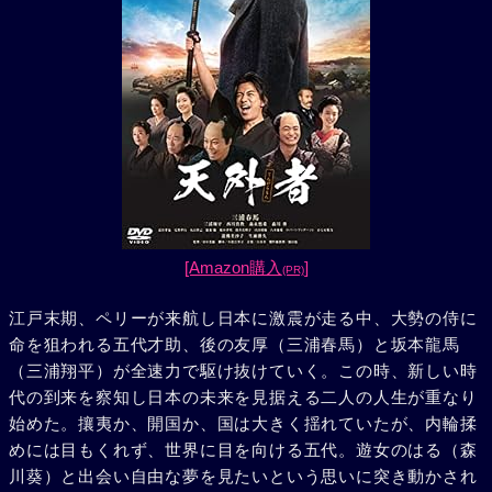
[Amazon購入
]
(PR)
江戸末期、ペリーが来航し日本に激震が走る中、大勢の侍に
命を狙われる五代才助、後の友厚（三浦春馬）と坂本龍馬
（三浦翔平）が全速力で駆け抜けていく。この時、新しい時
代の到来を察知し日本の未来を見据える二人の人生が重なり
始めた。攘夷か、開国か、国は大きく揺れていたが、内輪揉
めには目もくれず、世界に目を向ける五代。遊女のはる（森
川葵）と出会い自由な夢を見たいという思いに突き動かされ