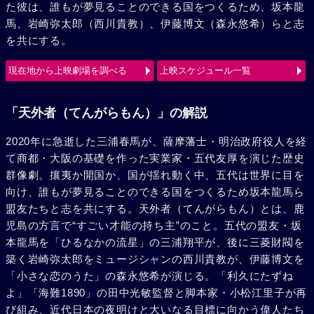
た彼は、誰もが夢見ることのできる国をつくるため、坂本龍
馬、岩崎弥太郎（西川貴教）、伊藤博文（森永悠希）らと志
を共にする。
現在地から上映劇場を調べる
上映スケジュール一覧
「天外者（てんがらもん）」の解説
2020年に急逝した三浦春馬が、薩摩藩士・明治政府役人を経
て商都・大阪の基礎を作った実業家・五代友厚を演じた歴史
群像劇。攘夷か開国か、国が揺れ動く中、五代は世界に目を
向け、誰もが夢見ることのできる国をつくるため坂本龍馬ら
盟友たちと志を共にする。天外者（てんがらもん）とは、鹿
児島の方言で“すごい才能の持ち主”のこと。五代の盟友・坂
本龍馬を「ひるなかの流星」の三浦翔平が、後に三菱財閥を
築く岩崎弥太郎をミュージシャンの西川貴教が、伊藤博文を
「小さな恋のうた」の森永悠希が演じる。「利久にたずね
よ」「海難1890」の田中光敏監督と脚本家・小松江里子が再
び組み、近代日本の夜明けと大いなる目標に向かう偉人たち