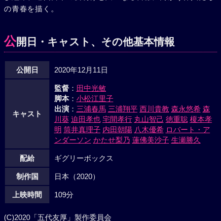
の青春を描く。
公
開日・キャスト、その他基本情報
公開日
2020年12月11日
監督
：
田中光敏
脚本
：
小松江里子
出演
：
三浦春馬
三浦翔平
西川貴教
森永悠希
森
キャスト
川葵
迫田孝也
宅間孝行
丸山智己
徳重聡
榎本孝
明
筒井真理子
内田朝陽
八木優希
ロバート・ア
ンダーソン
かたせ梨乃
蓮佛美沙子
生瀬勝久
配給
ギグリーボックス
制作国
日本（2020）
上映時間
109分
(C)2020「五代友厚」製作委員会