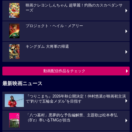
映画クレヨンしんちゃん 超華麗！灼熱のカスカベダンサ
ーズ
プロジェクト・ヘイル・メアリー
キングダム 大将軍の帰還
動画配信作品をチェック
最新映画ニュース
『つりこまち』2026年秋公開決定！仲村悠菜が映画初主演
で“釣りで五輪金メダル”を目指す
「八つ墓村」悪夢的な予告編解禁、主題歌は松本孝弘
（B’z）率いるTMGが担当