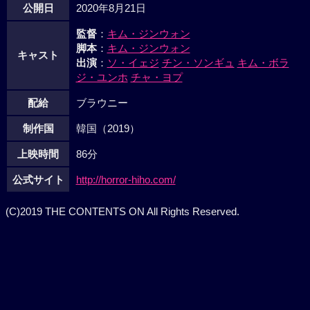
公開日
2020年8月21日
監督
：
キム・ジンウォン
脚本
：
キム・ジンウォン
キャスト
出演
：
ソ・イェジ
チン・ソンギュ
キム・ボラ
ジ・ユンホ
チャ・ヨプ
配給
ブラウニー
制作国
韓国（2019）
上映時間
86分
公式サイト
http://horror-hiho.com/
(C)2019 THE CONTENTS ON All Rights Reserved.