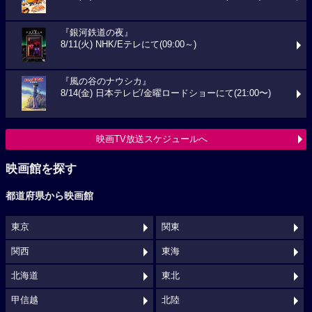
『銀河鉄道の夜』
8/11(火) NHK/Eテレにて(09:00～)
『風の谷のナウシカ』
8/14(金) 日本テレビ/金曜ロードショーにて(21:00〜)
映画TV放送スケジュールへ
映画館を探す
都道府県から映画館
東京
関東
関西
東海
北海道
東北
甲信越
北陸