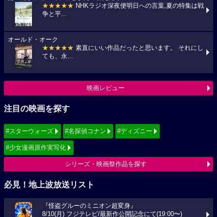
★★★★★
NHKラジオ深夜便明日への言葉,夏の特集は戦
争と平...
オールド・オーク
★★★★★
素直にいい作品だったと思います。 それにし
ても、永...
映画レビュー
注目の映画を探す
#スターウォーズ
#名探偵コナン
#ディズニー
#少女漫画原作実写化
シリーズ・映画祭作品を探す
必見！地上波放送リスト
『怪盗グルーのミニオン超変身』
8/10(月) フジテレビ/最新作公開記念にて(19:00〜)