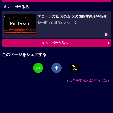
キム・ボラ作品
デコトラの鷲 其の五 火の国熊本親子特急便
鷲一郎（哀川翔）と妹・美...
-
キム・ボラ作品へ
このページをシェアする
（
広告を非表示にするには
）