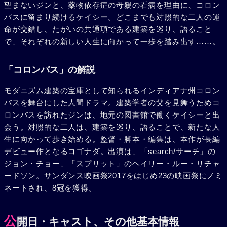
望まないジンと、薬物依存症の母親の看病を理由に、コロン
バスに留まり続けるケイシー。どこまでも対照的な二人の運
命が交錯し、たがいの共通項である建築を巡り、語ること
で、それぞれの新しい人生に向かって一歩を踏み出す……。
「コロンバス」の解説
モダニズム建築の宝庫として知られるインディアナ州コロン
バスを舞台にした人間ドラマ。建築学者の父を見舞うためコ
ロンバスを訪れたジンは、地元の図書館で働くケイシーと出
会う。対照的な二人は、建築を巡り、語ることで、新たな人
生に向かって歩き始める。監督・脚本・編集は、本作が長編
デビュー作となるコゴナダ。出演は、「search/サーチ」の
ジョン・チョー、「スプリット」のヘイリー・ルー・リチャ
ードソン。サンダンス映画祭2017をはじめ23の映画祭にノミ
ネートされ、8冠を獲得。
公
開日・キャスト、その他基本情報