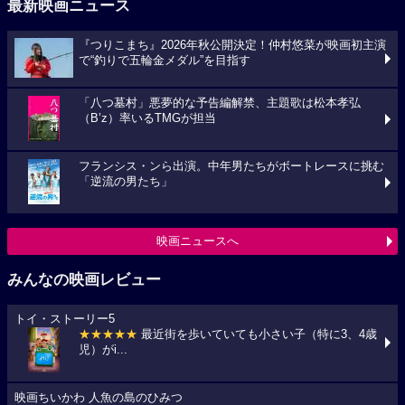
最新映画ニュース
『つりこまち』2026年秋公開決定！仲村悠菜が映画初主演
で“釣りで五輪金メダル”を目指す
「八つ墓村」悪夢的な予告編解禁、主題歌は松本孝弘
（B’z）率いるTMGが担当
フランシス・ンら出演。中年男たちがボートレースに挑む
「逆流の男たち」
映画ニュースへ
みんなの映画レビュー
トイ・ストーリー5
★★★★★
最近街を歩いていても小さい子（特に3、4歳
児）がi...
映画ちいかわ 人魚の島のひみつ