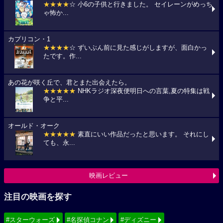
★★★★
☆ 小6の子供と行きました。 セイレーンがめっち
ゃ怖か...
カプリコン・1
★★★★
☆ ずいぶん前に見た感じがしますが、面白かっ
たです。作...
あの花が咲く丘で、君とまた出会えたら。
★★★★★
NHKラジオ深夜便明日への言葉,夏の特集は戦
争と平...
オールド・オーク
★★★★★
素直にいい作品だったと思います。 それにし
ても、永...
映画レビュー
注目の映画を探す
#スターウォーズ
#名探偵コナン
#ディズニー