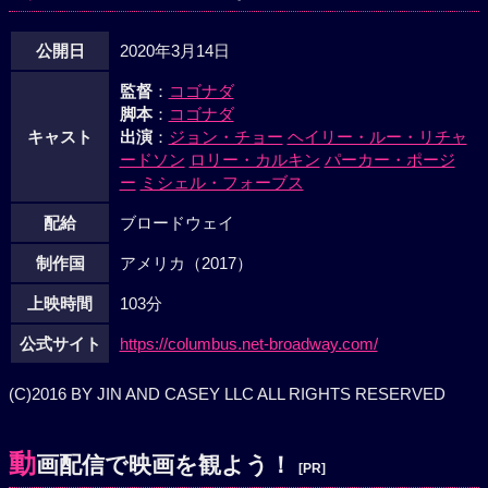
公開日
2020年3月14日
監督
：
コゴナダ
脚本
：
コゴナダ
キャスト
出演
：
ジョン・チョー
ヘイリー・ルー・リチャ
ードソン
ロリー・カルキン
パーカー・ポージ
ー
ミシェル・フォーブス
配給
ブロードウェイ
制作国
アメリカ（2017）
上映時間
103分
公式サイト
https://columbus.net-broadway.com/
(C)2016 BY JIN AND CASEY LLC ALL RIGHTS RESERVED
動
画配信で映画を観よう！
[PR]