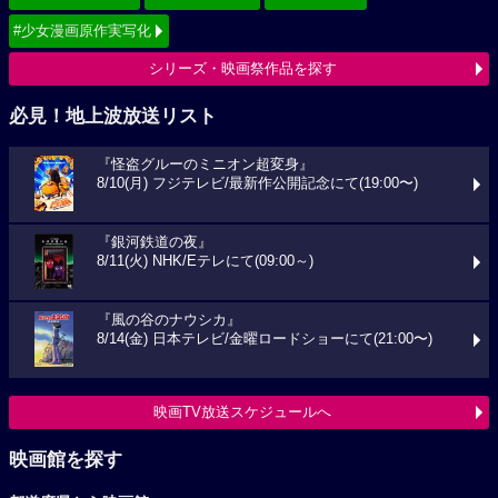
#少女漫画原作実写化
シリーズ・映画祭作品を探す
必見！地上波放送リスト
『怪盗グルーのミニオン超変身』
8/10(月) フジテレビ/最新作公開記念にて(19:00〜)
『銀河鉄道の夜』
8/11(火) NHK/Eテレにて(09:00～)
『風の谷のナウシカ』
8/14(金) 日本テレビ/金曜ロードショーにて(21:00〜)
映画TV放送スケジュールへ
映画館を探す