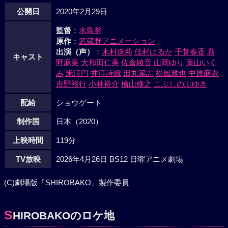
公開日
2020年2月29日
監督
：
水島努
原作
：
武蔵野アニメーション
出演（声）
：
木村珠莉
佳村はるか
千菅春香
髙
キャスト
野麻美
大和田仁美
佐倉綾音
山岡ゆり
葉山いく
み
米澤円
井澤詩織
田丸篤志
松風雅也
中原麻衣
吉野裕行
小林裕介
檜山修之
こぶしのぶゆき
配給
ショウゲート
制作国
日本（2020）
上映時間
119分
TV放映
2026年4月26日 BS12 日曜アニメ劇場
(C)劇場版「SHIROBAKO」製作委員
S
HIROBAKOのロケ地