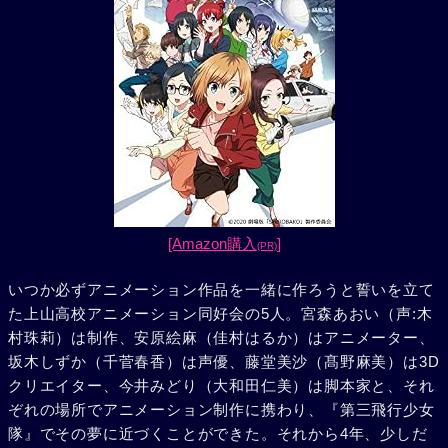
[Amazon購入
]
(PR)
いつか必ずアニメーション作品を一緒に作ろうと誓いを立て
た上山高校アニメーション同好会の5人。宮森あおい（声:木
村珠莉）は制作、安原絵麻（佳村はるか）はアニメーター、
坂木しずか（千菅春香）は声優、藤堂美沙（髙野麻美）は3D
クリエイター、今井みどり（大和田仁美）は脚本家と、それ
ぞれの場所でアニメーション制作に携わり、『第三飛行少女
隊』でその夢に近づくことができた。それから4年、少しだ