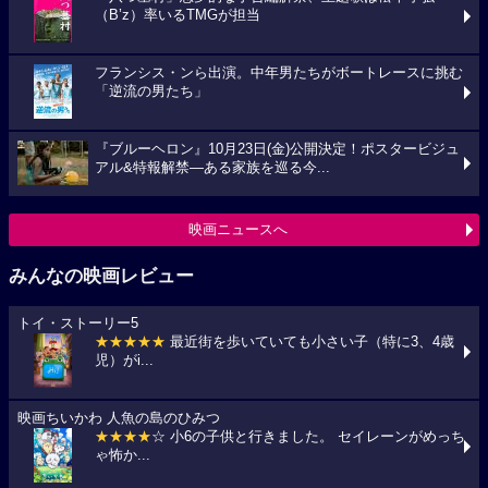
（B’z）率いるTMGが担当
フランシス・ンら出演。中年男たちがボートレースに挑む
「逆流の男たち」
『ブルーヘロン』10月23日(金)公開決定！ポスタービジュ
アル&特報解禁―ある家族を巡る今...
映画ニュースへ
みんなの映画レビュー
トイ・ストーリー5
★★★★★
最近街を歩いていても小さい子（特に3、4歳
児）がi...
映画ちいかわ 人魚の島のひみつ
★★★★
☆ 小6の子供と行きました。 セイレーンがめっち
ゃ怖か...