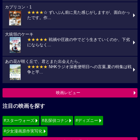
カプリコン・1
★★★★
☆ ずいぶん前に見た感じがしますが、面白かっ
たです。作...
大統領のケーキ
★★★★★
戦禍や圧政の中でどう生きていくのか、下劣
にならなく...
あの花が咲く丘で、君とまた出会えたら。
★★★★★
NHKラジオ深夜便明日への言葉,夏の特集は戦
争と平...
映画レビュー
注目の映画を探す
#スターウォーズ
#名探偵コナン
#ディズニー
#少女漫画原作実写化