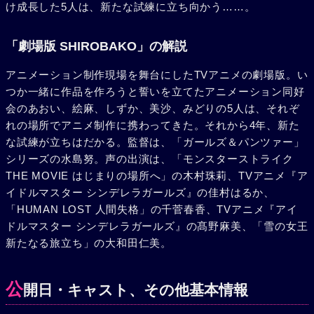
け成長した5人は、新たな試練に立ち向かう……。
「劇場版 SHIROBAKO」の解説
アニメーション制作現場を舞台にしたTVアニメの劇場版。い
つか一緒に作品を作ろうと誓いを立てたアニメーション同好
会のあおい、絵麻、しずか、美沙、みどりの5人は、それぞ
れの場所でアニメ制作に携わってきた。それから4年、新た
な試練が立ちはだかる。監督は、「ガールズ＆パンツァー」
シリーズの水島努。声の出演は、「モンスターストライク
THE MOVIE はじまりの場所へ」の木村珠莉、TVアニメ『ア
イドルマスター シンデレラガールズ』の佳村はるか、
「HUMAN LOST 人間失格」の千菅春香、TVアニメ『アイ
ドルマスター シンデレラガールズ』の髙野麻美、「雪の女王
新たなる旅立ち」の大和田仁美。
公
開日・キャスト、その他基本情報