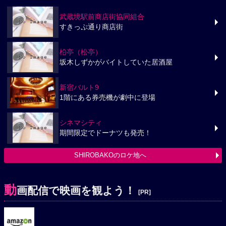
武蔵境駅前商店街協同組合
すきっぷ通り商店街
柗亭（松亭）
坂木しずかがバイトしていた居酒屋
新宿バルト9
1階にある券売機が劇中に登場
シネマシティ
期間限定でドーナツも発売！
SHIROBAKOのロケ地へ
動
画配信で映画を観よう！
[PR]