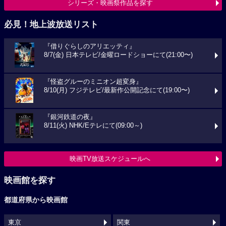
シリーズ・映画祭作品を探す
必見！地上波放送リスト
『借りぐらしのアリエッティ』
8/7(金) 日本テレビ/金曜ロードショーにて(21:00〜)
『怪盗グルーのミニオン超変身』
8/10(月) フジテレビ/最新作公開記念にて(19:00〜)
『銀河鉄道の夜』
8/11(火) NHK/Eテレにて(09:00～)
映画TV放送スケジュールへ
映画館を探す
都道府県から映画館
東京
関東