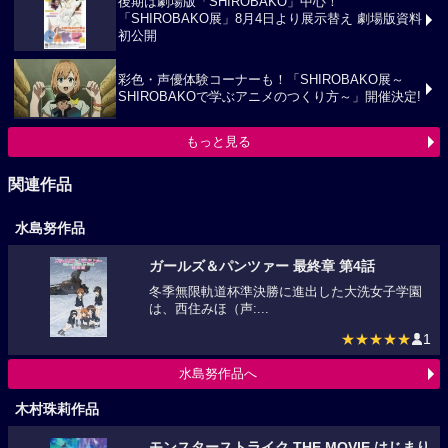
後期は劇場版「SHIROBAKO」中心！
「SHIROBAKO展」8月4日より展示替え 劇場版資料
初公開
彩色・声優体験コーナーも！「SHIROBAKO展～
SHIROBAKOで学ぶアニメのつくり方～」開催決定!
もっと見る
関連作品
水島努作品
ガールズ＆パンツァー 最終章 第4話
冬季無限軌道杯準決勝に進出した大洗女子学園
は、西住みほ（声:...
★★★★★
1
水島努作品へ
木村珠莉作品
モンスターストライク THE MOVIE はじまり