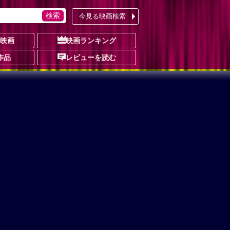
今見る映画検索
の映画
映画ランキング
作品
レビューを読む