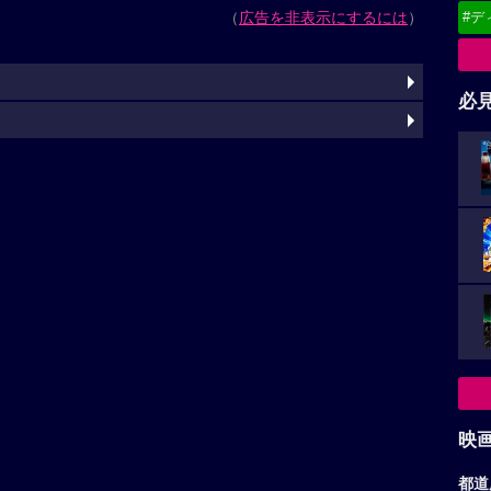
#デ
（
広告を非表示にするには
）
必
映
都道