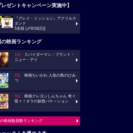
プレゼントキャンペーン実施中】
『グレイ・ミッション』アクリルス
タンド
5名様 [〆8/16(日)]
週の映画ランキング
1位
スパイダーマン：ブランド・
ニュー・デイ
2位
映画ちいかわ 人魚の島のひみ
つ
3位
映画クレヨンしんちゃん 奇々
怪々！オラの妖怪バケ～ション
の映画動員数ランキング