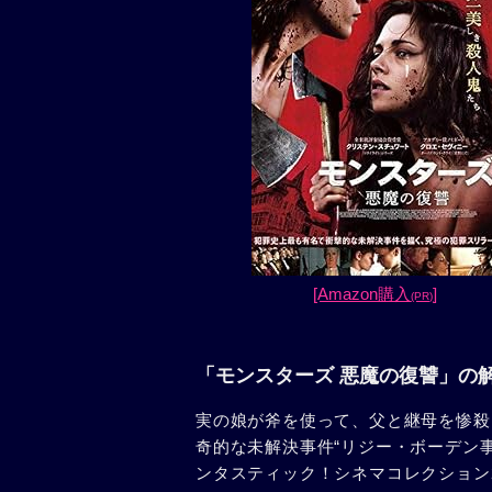
[Amazon購入
]
(PR)
「モンスターズ 悪魔の復讐」の
実の娘が斧を使って、父と継母を惨殺
奇的な未解決事件“リジー・ボーデン
ンタスティック！シネマコレクション2