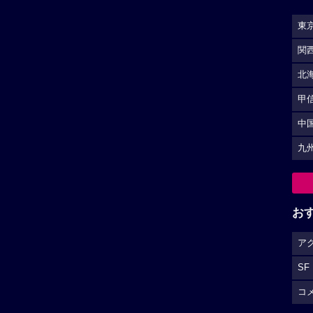
東
関
北
甲
中
九
お
ア
SF
コ