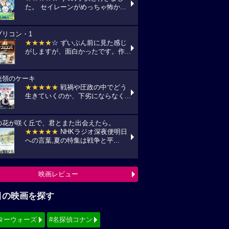
た。 セイレーンがめっちゃ怖か...
プリコン・1
★★★★
☆ ずいぶん前に見た感じ
がしますが、面白かったです。作...
統領のケーキ
★★★★★
戦禍や圧政の中でどう
生きていくのか、下劣にならなく...
の花が咲く丘で、君とまた出会えたら。
★★★★★
NHKラジオ深夜便明日
への言葉,夏の特集は戦争と平...
映画レビュー
目の映画を探す
ターウォーズ
#名探偵コナン