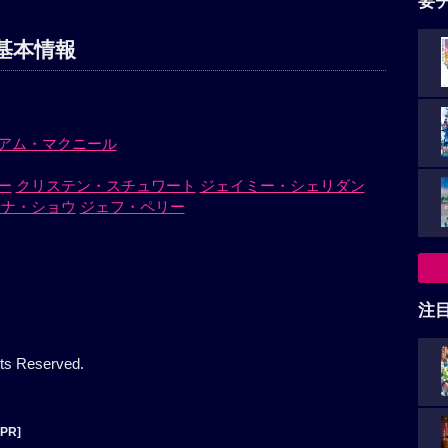
要
基本情報
アム・マクニール
ー
クリステン・スチュワート
ジェイミー・シェリダン
オナ・ショウ
ジェフ・ペリー
ト
注
ts Reserved.
[PR]