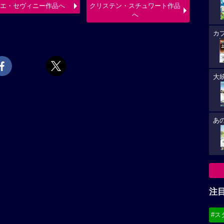
エ・セヴィニー作品へ
クリステン・スチュワート作品
へ
カ
大
あ
注
#ス