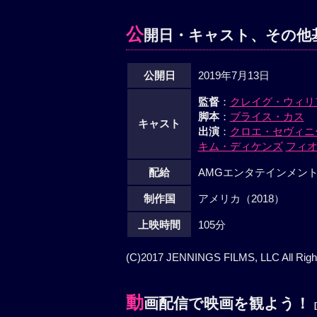
公
開日・キャスト、その他
公開日
2019年7月13日
監督
：
クレイグ・ウィリ
脚本
：
ブライス・カス
キャスト
出演
：
クロエ・セヴィニ
キム・ディケンズ
フィ
配給
AMGエンタテインメン
制作国
アメリカ（2018）
上映時間
105分
(C)2017 JENNINGS FILMS, LLC All Righ
動
画配信で映画を観よう！