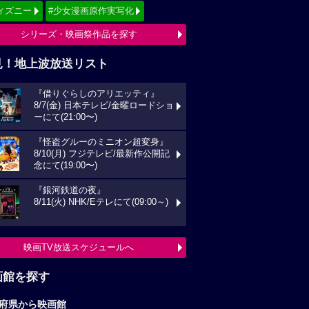
ィズニー
#少女漫画原作実写化
シリーズ・映画祭作品を探す
見！地上波放送リスト
『借りぐらしのアリエッティ』
8/7(金) 日本テレビ/金曜ロードショ
ーにて(21:00〜)
『怪盗グルーのミニオン超変身』
8/10(月) フジテレビ/最新作公開記
念にて(19:00〜)
『銀河鉄道の夜』
8/11(火) NHK/Eテレにて(09:00～)
映画TV放送スケジュールへ
画館を探す
府県から映画館