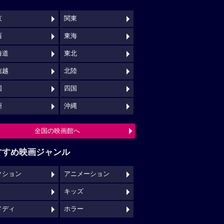
京
関東
西
東海
海道
東北
信越
北陸
国
四国
州
沖縄
全国の映画館へ
すすめ映画ジャンル
クション
アニメーション
キッズ
メディ
ホラー