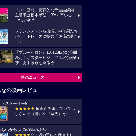
「八つ墓村」悪夢的な予告編解禁、
主題歌は松本孝弘（B’z）率いる
TMGが担当
フランシス・ンら出演。中年男たち
がボートレースに挑む「逆流の男た
ち」
『ブルーヘロン』10月23日(金)公開
決定！ポスタービジュアル&特報解
禁―ある家族を巡る今...
映画ニュースへ
んなの映画レビュー
イ・ストーリー5
★★★★★
最近街を歩いていても
小さい子（特に3、4歳児）がi...
画ちいかわ 人魚の島のひみつ
★★★★
☆ 小6の子供と行きまし