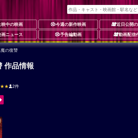
上映中の映画
今週の新作映画
近日公開
映画ニュース
予告編動画
動画配信
悪魔の復讐
 作品情報
★★
2件