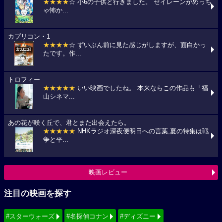
★★★★
☆ 小6の子供と行きました。 セイレーンがめっち
ゃ怖か...
カプリコン・1
★★★★
☆ ずいぶん前に見た感じがしますが、面白かっ
たです。作...
トロフィー
★★★★★
いい映画でしたね。 本来ならこの作品も「福
山シネマ...
あの花が咲く丘で、君とまた出会えたら。
★★★★★
NHKラジオ深夜便明日への言葉,夏の特集は戦
争と平...
映画レビュー
注目の映画を探す
#スターウォーズ
#名探偵コナン
#ディズニー