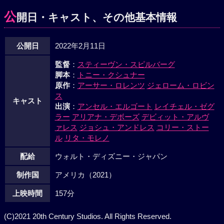
公
開日・キャスト、その他基本情報
公開日
2022年2月11日
監督
：
スティーヴン・スピルバーグ
脚本
：
トニー・クシュナー
原作
：
アーサー・ロレンツ
ジェローム・ロビン
ス
キャスト
出演
：
アンセル・エルゴート
レイチェル・ゼグ
ラー
アリアナ・デボーズ
デビィット・アルヴ
ァレス
ジョシュ・アンドレス
コリー・ストー
ル
リタ・モレノ
配給
ウォルト・ディズニー・ジャパン
制作国
アメリカ（2021）
上映時間
157分
(C)2021 20th Century Studios. All Rights Reserved.