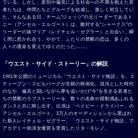
ている。しかし、差別や偏見による社会への不満を抱えた若
者たちは、仲間たちとグループを結成し、激しく対立してい
た。そんなある日、チーム“ジェッツ”の元リーダーであるト
ニー（アンセル・エルゴート）は、敵対する“シャークス”の
リーダーの妹マリア（レイチェル・ゼグラー）と出会い、瞬
く間に惹かれ合う。やがて、ふたりの禁断の恋は、多くの
人々の運命を変えてゆくのだった……。
「ウエスト・サイド・ストーリー」の解説
1961年公開のミュージカル「ウエスト・サイド物語」を、ス
ティーブン・スピルバーグが念願の映画化。混沌とした時代
のなか、偏見と闘いながら夢を追いかけ“今”を生きる若者た
ちの禁断のラブストーリーを、数々の名曲や躍動感あふれる
ダンスと共に映し出す。出演は「ベイビー・ドライバー」の
アンセル・エルゴート、3万人のオーディションから選ばれ
た新人レイチェル・ゼグラー、「ウエスト・サイド物語」で
アカデミー助演女優賞を受賞したリタ・モレノ。