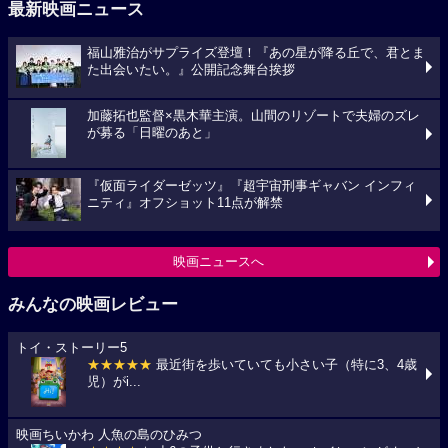
最新映画ニュース
福山雅治がサプライズ登壇！『あの星が降る丘で、君とま
た出会いたい。』公開記念舞台挨拶
加藤拓也監督×黒木華主演。山間のリゾートで夫婦のズレ
が募る「日曜のあと」
『仮面ライダーゼッツ』『超宇宙刑事ギャバン インフィ
ニティ』オフショット11点が解禁
映画ニュースへ
みんなの映画レビュー
トイ・ストーリー5
★★★★★
最近街を歩いていても小さい子（特に3、4歳
児）がi...
映画ちいかわ 人魚の島のひみつ