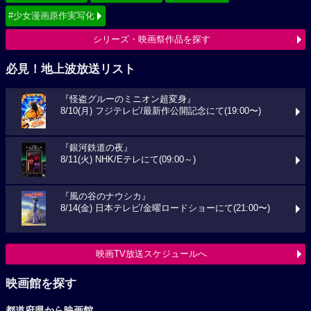
#少女漫画原作実写化
シリーズ・映画祭作品を探す
必見！地上波放送リスト
『怪盗グルーのミニオン超変身』
8/10(月) フジテレビ/最新作公開記念にて(19:00〜)
『銀河鉄道の夜』
8/11(火) NHK/Eテレにて(09:00～)
『風の谷のナウシカ』
8/14(金) 日本テレビ/金曜ロードショーにて(21:00〜)
映画TV放送スケジュールへ
映画館を探す
都道府県から映画館