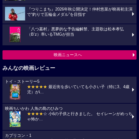
『つりこまち』2026年秋公開決定！仲村悠菜が映画初主演
で“釣りで五輪金メダル”を目指す
「八つ墓村」悪夢的な予告編解禁、主題歌は松本孝弘
（B’z）率いるTMGが担当
映画ニュースへ
みんなの映画レビュー
トイ・ストーリー5
★★★★★
最近街を歩いていても小さい子（特に3、4歳
児）がi...
映画ちいかわ 人魚の島のひみつ
★★★★
☆ 小6の子供と行きました。 セイレーンがめっち
ゃ怖か...
カプリコン・1