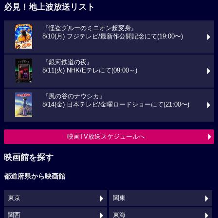
必見！地上波放送リスト
『怪盗グルーのミニオン超変身』
8/10(月) フジテレビ/最新作公開記念にて(19:00〜)
『銀河鉄道の夜』
8/11(火) NHK/Eテレにて(09:00～)
『風の谷のナウシカ』
8/14(金) 日本テレビ/金曜ロードショーにて(21:00〜)
映画TV放送スケジュールへ
映画館を探す
都道府県から映画館
東京
関東
関西
東海