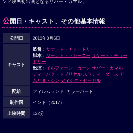
ンド映画初出演となるサバー・カマル。
公
開日・キャスト、その他基本情報
公開日
2019年9月6日
監督
：
サケート・チョードリー
脚本
：
ジーナト・ラカーニー
サケート・チョー
ドリー
キャスト
出演
：
イルファーン・カーン
サバー・カマル
ディーパク・ドブリヤル
スワティ・ダース
ア
ムリタ・シン
ディシタ・セーガル
配給
フィルムランド=カラーバード
制作国
インド（2017）
上映時間
132分