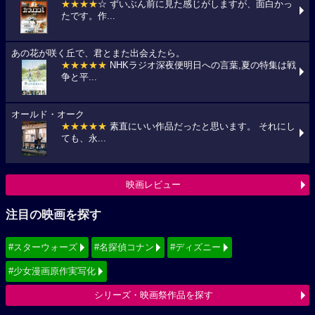
★★★★
☆ ずいぶん前に見た感じがしますが、面白かっ
たです。作...
あの花が咲く丘で、君とまた出会えたら。
★★★★★
NHKラジオ深夜便明日への言葉,夏の特集は戦
争と平...
オールド・オーク
★★★★★
素直にいい作品だったと思います。 それにし
ても、永...
映画レビュー
注目の映画を探す
#スターウォーズ
#名探偵コナン
#ディズニー
#少女漫画原作実写化
シリーズ・映画祭作品を探す