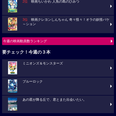
2位
映画ちいかわ 人魚の島のひみつ
3位
映画クレヨンしんちゃん 奇々怪々！オラの妖怪バケ
～ション
今週の映画動員数ランキング
要チェック！今週の３本
ミニオンズ＆モンスターズ
ブルーロック
あの星が降る丘で、君とまた出会いたい。