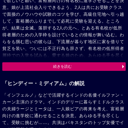
で欲しいと願い、富裕層向けの有名校に進学させることを決
意。娘が上流社会入りできるよう、2人は共にお受験クラス
で面接のノウハウや試験のコツを学び、高級住宅地へ引っ越
して、富裕層のふりまでして必死に受験を迎える。ところ
が、結果は全滅。落胆する2人の元へ、とある有名校が低所
得者層のための入学枠を設けているとの情報が舞い込む。わ
らをも掴む思いの彼らは、下流層が暮らす地区に家を借りて
貧乏を装い、ついには不正行為も辞さず、有名校の低所得者
層枠での入学を試みる。愛する娘のため、あらゆる手を尽く
す夫婦のお受験戦争は、次第にエスカレートしていき……。
続きを読む
「ヒンディー・ミディアム」の解説
「インフェルノ」などで活躍するインドの名優イルファン・
カーン主演のドラマ。インドのデリーに暮らすミドルクラス
の夫婦ラージとミータは、一人娘ピアの将来を考え、富裕層
向けの進学校に通わせることを決意。あらゆる手を尽くし
て、受験に挑むが……。共演はパキスタンのトップ女優でイ