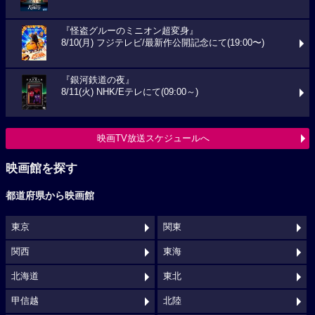
『怪盗グルーのミニオン超変身』
8/10(月) フジテレビ/最新作公開記念にて(19:00〜)
『銀河鉄道の夜』
8/11(火) NHK/Eテレにて(09:00～)
映画TV放送スケジュールへ
映画館を探す
都道府県から映画館
東京
関東
関西
東海
北海道
東北
甲信越
北陸