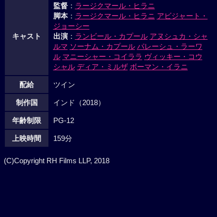
監督
：
ラージクマール・ヒラニ
脚本
：
ラージクマール・ヒラニ
アビジャート・
ジョーシー
キャスト
出演
：
ランビール・カプール
アヌシュカ・シャ
ルマ
ソーナム・カプール
パレーシュ・ラーワ
ル
マニーシャー・コイララ
ヴィッキー・コウ
シャル
ディア・ミルザ
ボーマン・イラニ
配給
ツイン
制作国
インド（2018）
年齢制限
PG-12
上映時間
159分
(C)Copyright RH Films LLP, 2018