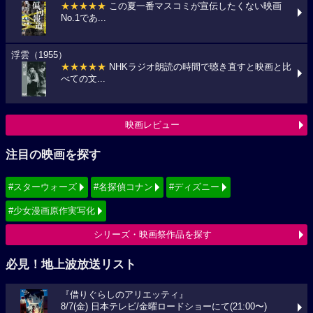
★★★★★
この夏一番マスコミが宣伝したくない映画
No.1であ...
浮雲（1955）
★★★★★
NHKラジオ朗読の時間で聴き直すと映画と比
べての文...
映画レビュー
注目の映画を探す
#スターウォーズ
#名探偵コナン
#ディズニー
#少女漫画原作実写化
シリーズ・映画祭作品を探す
必見！地上波放送リスト
『借りぐらしのアリエッティ』
8/7(金) 日本テレビ/金曜ロードショーにて(21:00〜)