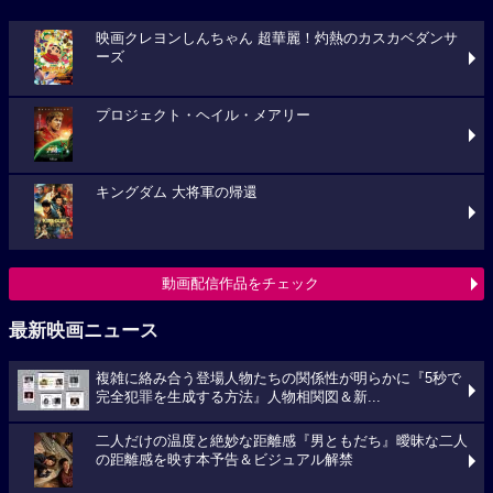
映画クレヨンしんちゃん 超華麗！灼熱のカスカベダンサ
ーズ
プロジェクト・ヘイル・メアリー
キングダム 大将軍の帰還
動画配信作品をチェック
最新映画ニュース
複雑に絡み合う登場人物たちの関係性が明らかに『5秒で
完全犯罪を生成する方法』人物相関図＆新...
二人だけの温度と絶妙な距離感『男ともだち』曖昧な二人
の距離感を映す本予告＆ビジュアル解禁