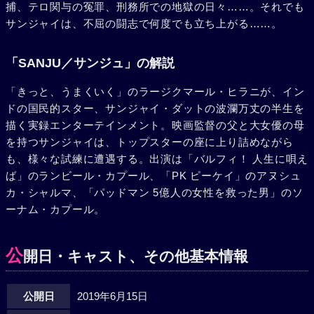
捕、テロ関与の冤罪、刑務所での地獄の日々……。それでも
サンジャイは、不屈の闘志で何度でも立ち上がる……。
「SANJU／サンジュ」の解説
「きっと、うまくいく」のラージクマール・ヒラニが、イン
ドの国民的スター、サンジャイ・ダットの波瀾万丈の半生を
描く実録エンターテインメント。映画監督の父と大女優の母
を持つサンジャイは、トップスターの座に上り詰めながら
も、様々な試練に遭遇する。出演は「バルフィ！ 人生に唄え
ば」のランビール・カプール、「PK ピーケイ」のアヌシュ
カ・シャルマ、「パッドマン 5億人の女性を救った男」のソ
ーナム・カプール。
公
開日・キャスト、その他基本情報
公開日
2019年6月15日