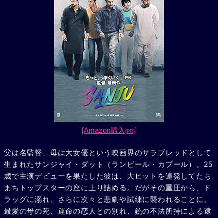
[Amazon購入
]
(PR)
父は名監督、母は大女優という映画界のサラブレッドとして
生まれたサンジャイ・ダット（ランビール・カプール）。25
歳で主演デビューを果たした彼は、大ヒットを連発してたち
まちトップスターの座に上り詰める。だがその重圧から、ド
ラッグに溺れ、さらに次々と悲劇や試練に襲われることに。
最愛の母の死、運命の恋人との別れ、銃の不法所持による逮