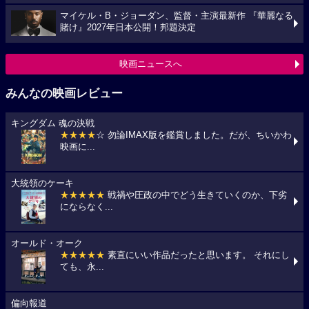
マイケル・B・ジョーダン、監督・主演最新作 『華麗なる
賭け』2027年日本公開！邦題決定
映画ニュースへ
みんなの映画レビュー
キングダム 魂の決戦
★★★★
☆ 勿論IMAX版を鑑賞しました。だが、ちいかわ
映画に...
大統領のケーキ
★★★★★
戦禍や圧政の中でどう生きていくのか、下劣
にならなく...
オールド・オーク
★★★★★
素直にいい作品だったと思います。 それにし
ても、永...
偏向報道