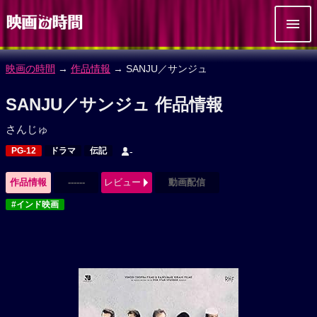
映画の時間
→
作品情報
→ SANJU／サンジュ
SANJU／サンジュ 作品情報
さんじゅ
PG-12
ドラマ
伝記
-
作品情報
------
レビュー
動画配信
#インド映画