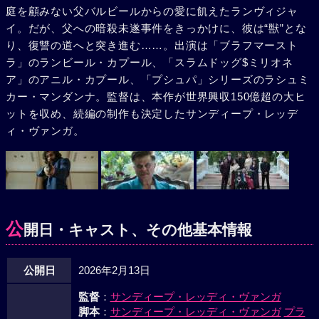
庭を顧みない父バルビールからの愛に飢えたランヴィジャ
イ。だが、父への暗殺未遂事件をきっかけに、彼は“獣”とな
り、復讐の道へと突き進む……。出演は「ブラフマースト
ラ」のランビール・カプール、「スラムドッグ$ミリオネ
ア」のアニル・カプール、「プシュパ」シリーズのラシュミ
カー・マンダンナ。監督は、本作が世界興収150億超の大ヒ
ットを収め、続編の制作も決定したサンディープ・レッデ
ィ・ヴァンガ。
公
開日・キャスト、その他基本情報
公開日
2026年2月13日
監督
：
サンディープ・レッディ・ヴァンガ
脚本
：
サンディープ・レッディ・ヴァンガ
プラ