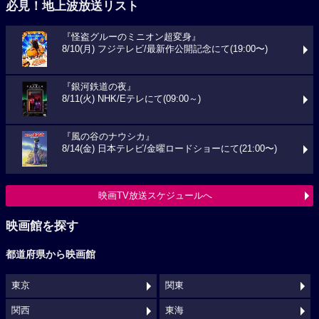
必見！地上波放送リスト
『怪盗グルーのミニオン超変身』
8/10(月) フジテレビ/最新作公開記念にて(19:00〜)
『銀河鉄道の夜』
8/11(火) NHK/Eテレにて(09:00～)
『風の谷のナウシカ』
8/14(金) 日本テレビ/金曜ロードショーにて(21:00〜)
映画TV放送スケジュールへ
映画館を探す
都道府県から映画館
東京
関東
関西
東海