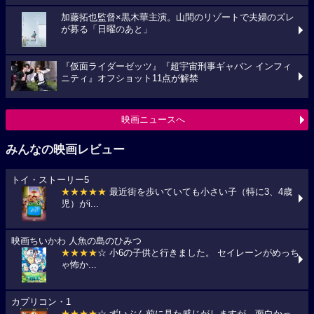
加藤拓也監督×黒木華主演。山間のリゾートで夫婦のズレ
が募る「日曜のあと」
『仮面ライダーゼッツ』『超宇宙刑事ギャバン インフィ
ニティ』オフショット11点が解禁
映画ニュースへ
みんなの映画レビュー
トイ・ストーリー5
★★★★★
最近街を歩いていても小さい子（特に3、4歳
児）がi...
映画ちいかわ 人魚の島のひみつ
★★★★
☆ 小6の子供と行きました。 セイレーンがめっち
ゃ怖か...
カプリコン・1
★★★★
☆ ずいぶん前に見た感じがしますが、面白かっ