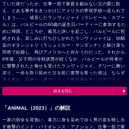
ていた彼だったが、仕事一筋で家庭を顧みない父の愛に飢
え、とある事件をきっかけにアメリカの寄宿学校へ送られて
しまう……。成長したランヴィジャイ（ランビール・カプー
ル）は、バルビールの60歳の誕生日パーティーに参加するた
めに帰国。ところが、義兄と諍いを起こし、バルビールに拒
絶される。哀しみに打ちひしがれたランヴィジャイは、幼馴
染のギタンジャリ（ラシュミカー・マンダンナ）と駆け落ち
同然で結婚し、再びアメリカへと向かうのだった。それから
8年後、父子間の冷戦状態が続くなか、バルビールが何者か
に襲撃されたと報せを受けたランヴィジャイ。デリーに舞い
戻り、一命を取り留めた父を前に復讐を誓った彼は、ならず
者を集め、容赦ない暴力によって敵対者を追い詰めてゆく。
やがて、宿敵の存在が明らかになり、ランヴィジャイは逃れ
続きを読む
られない復讐の道へと突き進む……。
「ANIMAL（2023）」の解説
一家の宿命を背負い、暴力に身を染めてゆく男の姿を映し出
す衝撃のインド・バイオレンス・アクション。仕事一筋で家