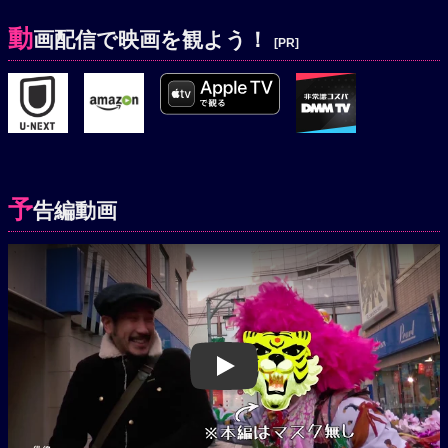
動
画配信で映画を観よう！
[PR]
予
告編動画
Play