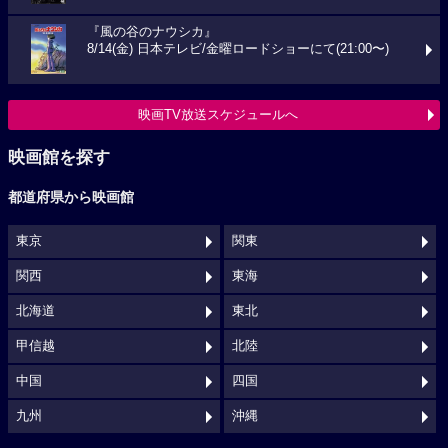
『風の谷のナウシカ』
8/14(金) 日本テレビ/金曜ロードショーにて(21:00〜)
映画TV放送スケジュールへ
映画館を探す
都道府県から映画館
東京
関東
関西
東海
北海道
東北
甲信越
北陸
中国
四国
九州
沖縄