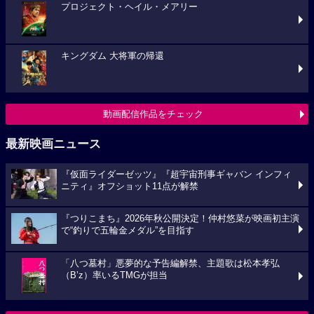
プロジェクト・ヘイル・メアリー
キングダム 大将軍の帰還
動画配信作品をチェック
最新映画ニュース
『仮面ライダーゼッツ』『超宇宙刑事ギャバン インフィ
ニティ』オフショット11点が解禁
『つりこまち』2026年秋公開決定！仲村悠菜が映画初主演
で“釣りで五輪金メダル”を目指す
「八つ墓村」悪夢的な予告編解禁、主題歌は松本孝弘
（B’z）率いるTMGが担当