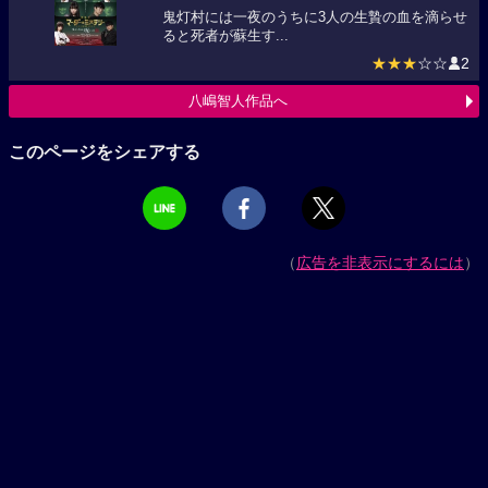
鬼灯村には一夜のうちに3人の生贄の血を滴らせ
ると死者が蘇生す...
★★★
☆☆
2
八嶋智人作品へ
このページをシェアする
（
広告を非表示にするには
）