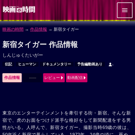
映画の時間
→
作品情報
→ 新宿タイガー
新宿タイガー 作品情報
しんじゅくたいがー
伝記
ヒューマン
ドキュメンタリー
予告編動画あり
-
作品情報
------
レビュー
動画配信
東京のエンターテインメントを牽引する街・新宿。そんな新
宿で、虎のお面をつけド派手な格好をして新聞配達をする男
性がいる。人呼んで、新宿タイガー。撮影当時69歳の彼は、
50年近く新宿で暮らしている。1972年、24歳の頃に、死ぬ