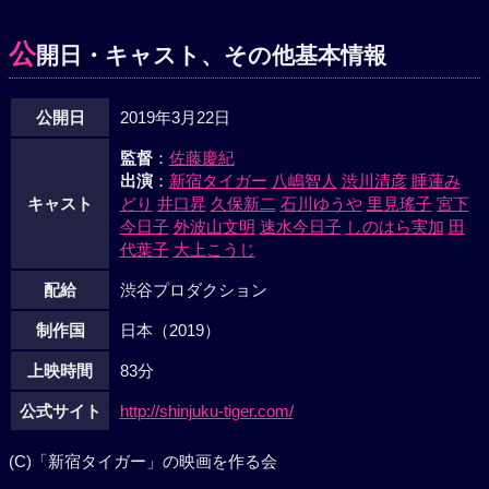
公
開日・キャスト、その他基本情報
公開日
2019年3月22日
監督
：
佐藤慶紀
出演
：
新宿タイガー
八嶋智人
渋川清彦
睡蓮み
キャスト
どり
井口昇
久保新二
石川ゆうや
里見瑤子
宮下
今日子
外波山文明
速水今日子
しのはら実加
田
代葉子
大上こうじ
配給
渋谷プロダクション
制作国
日本（2019）
上映時間
83分
公式サイト
http://shinjuku-tiger.com/
(C)「新宿タイガー」の映画を作る会