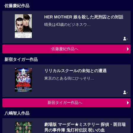
佐藤慶紀作品
HER MOTHER 娘を殺した死刑囚との対話
晴美は43歳のビジネスウ...
-
佐藤慶紀作品へ
新宿タイガー作品
リリカルスクールの未知との遭遇
東京のとある街にひっそり...
-
新宿タイガー作品へ
八嶋智人作品
劇場版 マーダー★ミステリー 探偵・斑目瑞
男の事件簿 鬼灯村伝説 呪いの血