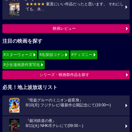
★★★★★
素直にいい作品だったと思います。 それにし
ても、永...
映画レビュー
注目の映画を探す
#スターウォーズ
#名探偵コナン
#ディズニー
#少女漫画原作実写化
シリーズ・映画祭作品を探す
必見！地上波放送リスト
『怪盗グルーのミニオン超変身』
8/10(月) フジテレビ/最新作公開記念にて(19:00〜)
『銀河鉄道の夜』
8/11(火) NHK/Eテレにて(09:00～)