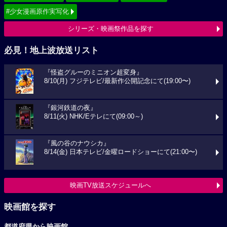
#少女漫画原作実写化
シリーズ・映画祭作品を探す
必見！地上波放送リスト
『怪盗グルーのミニオン超変身』
8/10(月) フジテレビ/最新作公開記念にて(19:00〜)
『銀河鉄道の夜』
8/11(火) NHK/Eテレにて(09:00～)
『風の谷のナウシカ』
8/14(金) 日本テレビ/金曜ロードショーにて(21:00〜)
映画TV放送スケジュールへ
映画館を探す
都道府県から映画館