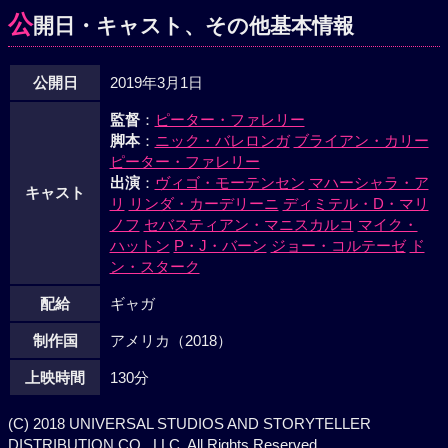
公
開日・キャスト、その他基本情報
公開日
2019年3月1日
監督
：
ピーター・ファレリー
脚本
：
ニック・バレロンガ
ブライアン・カリー
ピーター・ファレリー
出演
：
ヴィゴ・モーテンセン
マハーシャラ・ア
キャスト
リ
リンダ・カーデリーニ
ディミテル・D・マリ
ノフ
セバスティアン・マニスカルコ
マイク・
ハットン
P・J・バーン
ジョー・コルテーゼ
ド
ン・スターク
配給
ギャガ
制作国
アメリカ（2018）
上映時間
130分
(C) 2018 UNIVERSAL STUDIOS AND STORYTELLER
DISTRIBUTION CO., LLC. All Rights Reserved.