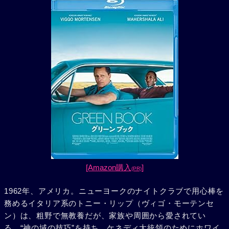
[Amazon購入
]
(PR)
1962年、アメリカ。ニューヨークのナイトクラブで用心棒を
務めるイタリア系のトニー・リップ（ヴィゴ・モーテンセ
ン）は、粗野で無教養だが、家族や周囲から愛されてい
る。“神の域の技巧”を持ち、ケネディ大統領のためにホワイ