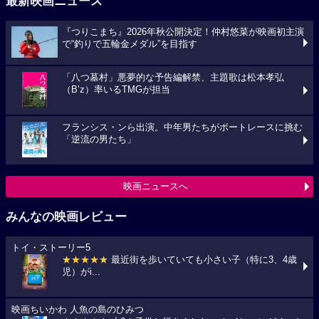
最新映画ニュース
『つりこまち』2026年秋公開決定！仲村悠菜が映画初主演
で“釣りで五輪金メダル”を目指す
「八つ墓村」悪夢的な予告編解禁、主題歌は松本孝弘
（B’z）率いるTMGが担当
フランシス・ンら出演。中年男たちがボートレースに挑む
「逆流の男たち」
映画ニュースへ
みんなの映画レビュー
トイ・ストーリー5
★★★★★
最近街を歩いていても小さい子（特に3、4歳
児）がi...
映画ちいかわ 人魚の島のひみつ