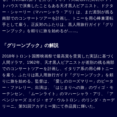
トハウスで演奏したこともある天才黒人ピアニスト、ドクタ
ー・シャーリー（マハーシャラ・アリ）は、まだ差別が残る
南部でのコンサートツアーを計画し、トニーを用心棒兼運転
手として雇う。正反対のふたりは、黒人用旅行ガイド『グリ
ーンブック』を頼りに旅を始めるが……。
「グリーンブック」の解説
2018年トロント国際映画祭で最高賞を受賞した実話に基づく
人間ドラマ。1962年、天才黒人ピアニストが差別の残る南部
でのコンサートツアーを計画し、イタリア系の用心棒トニー
を雇う。ふたりは黒人用旅行ガイド『グリーンブック』を頼
りに旅を始める。監督は、「愛しのローズマリー」のピータ
ー・ファレリー。出演は、「はじまりへの旅」のヴィゴ・モ
ーテンセン、「ムーンライト」のマハーシャラ・アリ、「ア
ベンジャーズ エイジ・オブ・ウルトロン」のリンダ・カーデ
リーニ。第91回アカデミー賞にて作品賞に輝いた。