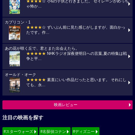
★★★★
☆ 小6の子供と行きました。 セイレーンがめっち
ゃ怖か...
カプリコン・1
★★★★
☆ ずいぶん前に見た感じがしますが、面白かっ
たです。作...
あの花が咲く丘で、君とまた出会えたら。
★★★★★
NHKラジオ深夜便明日への言葉,夏の特集は戦
争と平...
オールド・オーク
★★★★★
素直にいい作品だったと思います。 それにし
ても、永...
映画レビュー
注目の映画を探す
#スターウォーズ
#名探偵コナン
#ディズニー