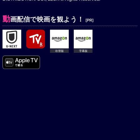
動
画配信で映画を観よう！
[PR]
吹替版
字幕版