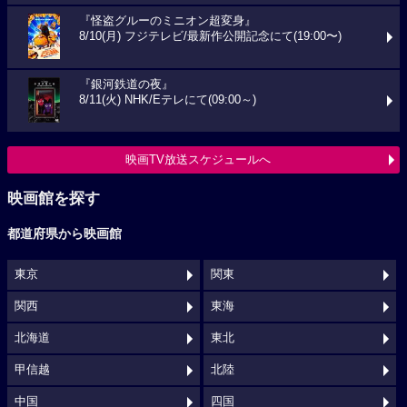
『怪盗グルーのミニオン超変身』
8/10(月) フジテレビ/最新作公開記念にて(19:00〜)
『銀河鉄道の夜』
8/11(火) NHK/Eテレにて(09:00～)
映画TV放送スケジュールへ
映画館を探す
都道府県から映画館
東京
関東
関西
東海
北海道
東北
甲信越
北陸
中国
四国