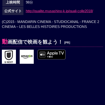
上映時間
98分
公式サイト
http://qualite.musashino-k.jp/quali-colle2018/
(C)2015 - MANDARIN CINEMA - STUDIOCANAL - FRANCE 2
CINEMA – LES BELLES HISTOIRES PRODUCTIONS
動
画配信で映画を観よう！
[PR]