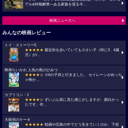
アル&特報解禁―ある家族を巡る今...
映画ニュースへ
みんなの映画レビュー
トイ・ストーリー5
★★★★★
最近街を歩いていても小さい子（特に3、4歳
児）がi...
映画ちいかわ 人魚の島のひみつ
★★★★
☆ 小6の子供と行きました。 セイレーンがめっち
ゃ怖か...
カプリコン・1
★★★★
☆ ずいぶん前に見た感じがしますが、面白かっ
たです。作...
大統領のケーキ
★★★★★
戦禍や圧政の中でどう生きていくのか、下劣