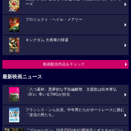
ーズ
プロジェクト・ヘイル・メアリー
キングダム 大将軍の帰還
動画配信作品をチェック
最新映画ニュース
「八つ墓村」悪夢的な予告編解禁、主題歌は松本孝弘
（B’z）率いるTMGが担当
フランシス・ンら出演。中年男たちがボートレースに挑む
「逆流の男たち」
『ブルーヘロン』10月23日(金)公開決定！ポスタービジュ