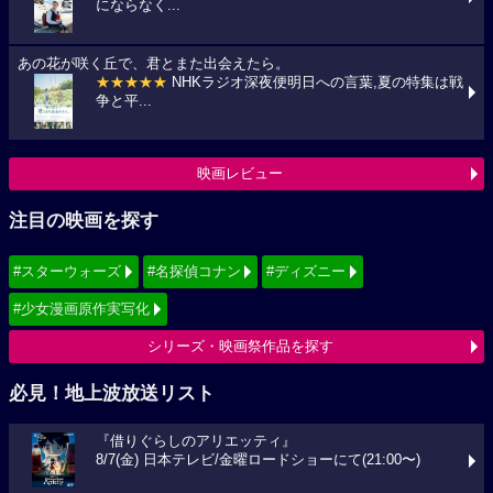
にならなく...
あの花が咲く丘で、君とまた出会えたら。
★★★★★
NHKラジオ深夜便明日への言葉,夏の特集は戦
争と平...
映画レビュー
注目の映画を探す
#スターウォーズ
#名探偵コナン
#ディズニー
#少女漫画原作実写化
シリーズ・映画祭作品を探す
必見！地上波放送リスト
『借りぐらしのアリエッティ』
8/7(金) 日本テレビ/金曜ロードショーにて(21:00〜)