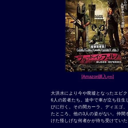
[Amazon購入
]
(PR)
大洪水により今や廃墟となったエピク
6人の若者たち。途中で車が立ち往生
びに行く。その間カーラ、ディエゴ、
たところ、他の3人の姿がない。仲間
けた怪しげな何者かが待ち受けていた