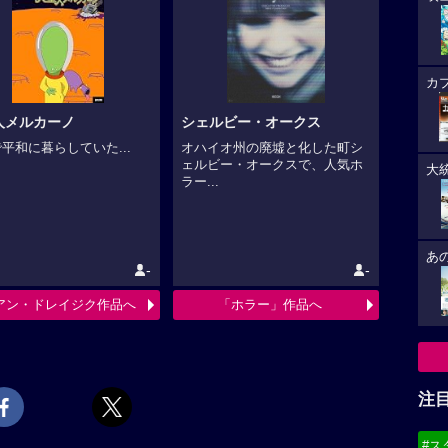
カ
人メルカーノ
シェルビー・オークス
平和に暮らしていた...
オハイオ州の廃墟と化した町シ
ェルビー・オークスで、人気ホ
大
ラー...
あ
-
-
アン・ドレイジク作品へ
「ホラー」作品へ
注
#ス