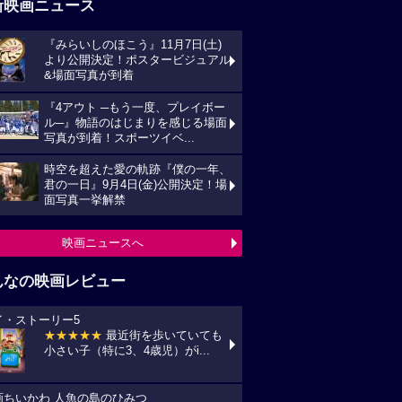
新映画ニュース
『みらいしのほこう』11月7日(土)
より公開決定！ポスタービジュアル
&場面写真が到着
『4アウト ─もう一度、プレイボー
ル─』物語のはじまりを感じる場面
写真が到着！スポーツイベ...
時空を超えた愛の軌跡『僕の一年、
君の一日』9月4日(金)公開決定！場
面写真一挙解禁
映画ニュースへ
んなの映画レビュー
イ・ストーリー5
★★★★★
最近街を歩いていても
小さい子（特に3、4歳児）がi...
画ちいかわ 人魚の島のひみつ