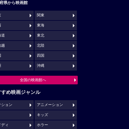
府県から映画館
京
関東
西
東海
海道
東北
信越
北陸
国
四国
州
沖縄
全国の映画館へ
すすめ映画ジャンル
クション
アニメーション
キッズ
メディ
ホラー