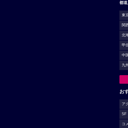
都道
東
関
北
甲
中
九
お
ア
SF
コ