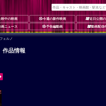
上映中の映画
今週の新作映画
近日公開
映画ニュース
予告編動画
動画配信
フェルノ
 作品情報