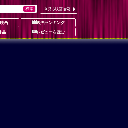
今見る映画検索
の映画
映画ランキング
作品
レビューを読む