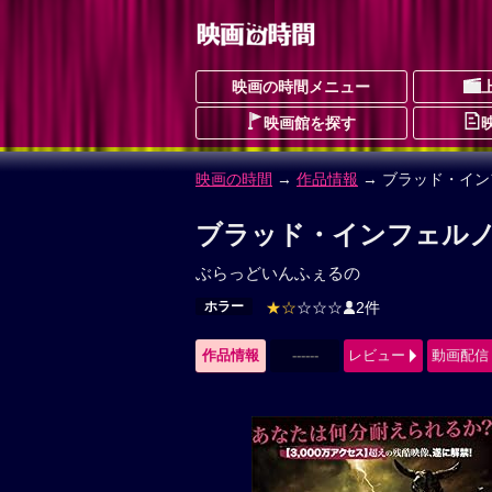
映画の時間メニュー
映画館を探す
映画の時間
→
作品情報
→ ブラッド・イン
ブラッド・インフェルノ
ぶらっどいんふぇるの
ホラー
★☆
☆☆☆
2件
作品情報
------
レビュー
動画配信