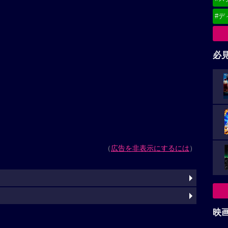
#デ
必
（
広告を非表示にするには
）
映