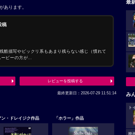
最
稿があります。
投稿
残酷描写やビックリ系もあまり残らない感じ（慣れて
ムービーの方が…
レビューを投稿する
最終更新日：2026-07-29 11:51:14
み
ト
アン・ドレイジク作品
「ホラー」作品
映