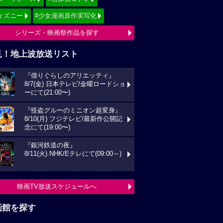
ィズニー
#少女漫画原作実写化
シリーズ・映画祭作品を探す
見！地上波放送リスト
『借りぐらしのアリエッティ』
8/7(金) 日本テレビ/金曜ロードショ
ーにて(21:00〜)
『怪盗グルーのミニオン超変身』
8/10(月) フジテレビ/最新作公開記
念にて(19:00〜)
『銀河鉄道の夜』
8/11(火) NHK/Eテレにて(09:00～)
映画TV放送スケジュールへ
画館を探す