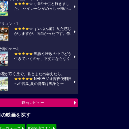
★★★★
☆ 小6の子供と行きまし
た。 セイレーンがめっちゃ怖か...
プリコン・1
★★★★
☆ ずいぶん前に見た感じ
がしますが、面白かったです。作...
統領のケーキ
★★★★★
戦禍や圧政の中でどう
生きていくのか、下劣にならなく...
の花が咲く丘で、君とまた出会えたら。
★★★★★
NHKラジオ深夜便明日
への言葉,夏の特集は戦争と平...
映画レビュー
目の映画を探す
ターウォーズ
#名探偵コナン