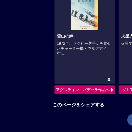
雪山の絆
火星
1972年、ラグビー選手団を乗せ
火星で
たチャーター機・ウルグアイ
空...
-
アグスティン・パデッラ作品へ
ダミ
このページをシェアする