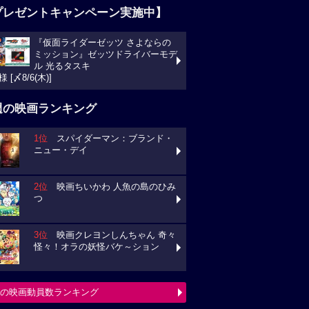
プレゼントキャンペーン実施中】
『仮面ライダーゼッツ さよならの
ミッション』ゼッツドライバーモデ
ル 光るタスキ
様 [〆8/6(木)]
週の映画ランキング
1位
スパイダーマン：ブランド・
ニュー・デイ
2位
映画ちいかわ 人魚の島のひみ
つ
3位
映画クレヨンしんちゃん 奇々
怪々！オラの妖怪バケ～ション
の映画動員数ランキング