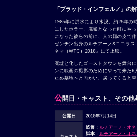
「ブラッド・インフェルノ」の解
1985年に洪水により水没、約25年
にしたホラー。廃墟となった町にやっ
になった彼らの前に、人の顔の皮で作
ゼンチン出身のルチアーノ&ニコラス
ネマ（WTC）2018』にて上映。
廃墟と化したゴーストタウンを舞台に
ンに映画の撮影のためにやって来た6
ため墓地へと向かい、戻ってくると車
公
開日・キャスト、その他
公開日
2018年7月14日
監督
：
ルチアーノ・オネ
脚本
：
ルチアーノ・オネ
キャスト