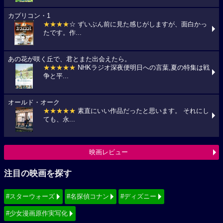
カプリコン・1
★★★★
☆ ずいぶん前に見た感じがしますが、面白かっ
たです。作...
あの花が咲く丘で、君とまた出会えたら。
★★★★★
NHKラジオ深夜便明日への言葉,夏の特集は戦
争と平...
オールド・オーク
★★★★★
素直にいい作品だったと思います。 それにし
ても、永...
映画レビュー
注目の映画を探す
#スターウォーズ
#名探偵コナン
#ディズニー
#少女漫画原作実写化