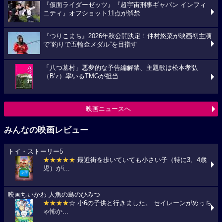
『仮面ライダーゼッツ』『超宇宙刑事ギャバン インフィ
ニティ』オフショット11点が解禁
『つりこまち』2026年秋公開決定！仲村悠菜が映画初主演
で“釣りで五輪金メダル”を目指す
「八つ墓村」悪夢的な予告編解禁、主題歌は松本孝弘
（B’z）率いるTMGが担当
映画ニュースへ
みんなの映画レビュー
トイ・ストーリー5
★★★★★
最近街を歩いていても小さい子（特に3、4歳
児）がi...
映画ちいかわ 人魚の島のひみつ
★★★★
☆ 小6の子供と行きました。 セイレーンがめっち
ゃ怖か...