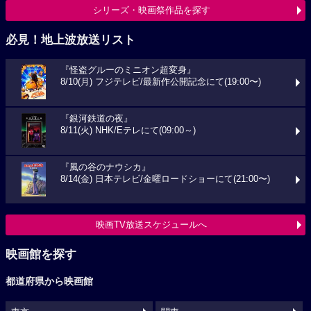
シリーズ・映画祭作品を探す
必見！地上波放送リスト
『怪盗グルーのミニオン超変身』
8/10(月) フジテレビ/最新作公開記念にて(19:00〜)
『銀河鉄道の夜』
8/11(火) NHK/Eテレにて(09:00～)
『風の谷のナウシカ』
8/14(金) 日本テレビ/金曜ロードショーにて(21:00〜)
映画TV放送スケジュールへ
映画館を探す
都道府県から映画館