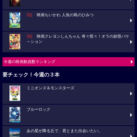
2位
映画ちいかわ 人魚の島のひみつ
3位
映画クレヨンしんちゃん 奇々怪々！オラの妖怪バケ
～ション
今週の映画動員数ランキング
要チェック！今週の３本
ミニオンズ＆モンスターズ
ブルーロック
あの星が降る丘で、君とまた出会いたい。