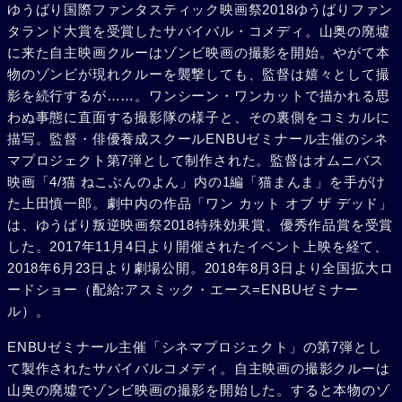
ゆうばり国際ファンタスティック映画祭2018ゆうばりファン
タランド大賞を受賞したサバイバル・コメディ。山奥の廃墟
に来た自主映画クルーはゾンビ映画の撮影を開始。やがて本
物のゾンビが現れクルーを襲撃しても、監督は嬉々として撮
影を続行するが……。ワンシーン・ワンカットで描かれる思
わぬ事態に直面する撮影隊の様子と、その裏側をコミカルに
描写。監督・俳優養成スクールENBUゼミナール主催のシネ
マプロジェクト第7弾として制作された。監督はオムニバス
映画「4/猫 ねこぶんのよん」内の1編「猫まんま」を手がけ
た上田慎一郎。劇中内の作品「ワン カット オブ ザ デッド」
は、ゆうばり叛逆映画祭2018特殊効果賞、優秀作品賞を受賞
した。2017年11月4日より開催されたイベント上映を経て、
2018年6月23日より劇場公開。2018年8月3日より全国拡大ロ
ードショー（配給:アスミック・エース=ENBUゼミナー
ル）。
ENBUゼミナール主催「シネマプロジェクト」の第7弾とし
て製作されたサバイバルコメディ。自主映画の撮影クルーは
山奥の廃墟でゾンビ映画の撮影を開始した。すると本物のゾ