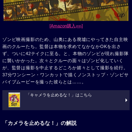
[Amazon購入
]
(PR)
ゾンビ映画撮影のため、山奥にある廃墟にやってきた自主映
画のクルーたち。監督は本物を求めてなかなかOKを出さ
ず、ついに42テイクに至る。と、本物のゾンビが現れ撮影隊
に襲いかかった。次々とクルーの面々はゾンビ化していく
が、監督は撮影を中止するどころか嬉々として撮影を続行。
37分ワンシーン・ワンカットで描くノンストップ・ゾンビサ
バイブムービーを撮った彼らとは……。
「キャメラを止めるな！」はこちら
「カメラを止めるな！」の解説