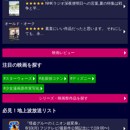
★★★★★
NHKラジオ深夜便明日への言葉,夏の特集は戦
争と平...
オールド・オーク
★★★★★
素直にいい作品だったと思います。 それにし
ても、永...
映画レビュー
注目の映画を探す
#スターウォーズ
#名探偵コナン
#ディズニー
#少女漫画原作実写化
シリーズ・映画祭作品を探す
必見！地上波放送リスト
『怪盗グルーのミニオン超変身』
8/10(月) フジテレビ/最新作公開記念にて(19:00〜)