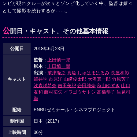
ンビが現れクルーが次々とゾンビ化していく中、監督は嬉々
として撮影を続行するが……。
公
開日・キャスト、その他基本情報
公開日
2018年6月23日
監督
：
上田慎一郎
脚本
：
上田慎一郎
出演
：
濱津隆之
真魚
しゅはまはるみ
長屋和彰
キャスト
細井学
市原洋
山﨑俊太郎
大沢真一郎
竹原芳子
浅森咲希奈
吉田美紀
合田純奈
秋山ゆずき
山口
友和
藤村拓矢
イワゴウサトシ
高橋恭子
生見司
織
配給
ENBUゼミナール・シネマプロジェクト
制作国
日本（2017）
上映時間
96分