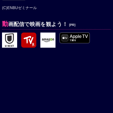
(C)ENBUゼミナール
動
画配信で映画を観よう！
[PR]