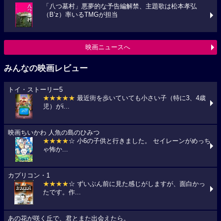
「八つ墓村」悪夢的な予告編解禁、主題歌は松本孝弘
（B’z）率いるTMGが担当
映画ニュースへ
みんなの映画レビュー
トイ・ストーリー5
★★★★★
最近街を歩いていても小さい子（特に3、4歳
児）がi...
映画ちいかわ 人魚の島のひみつ
★★★★
☆ 小6の子供と行きました。 セイレーンがめっち
ゃ怖か...
カプリコン・1
★★★★
☆ ずいぶん前に見た感じがしますが、面白かっ
たです。作...
あの花が咲く丘で、君とまた出会えたら。