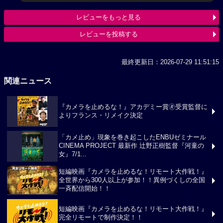
レビューをもっと見る
レビューを投稿する
最終更新日：2026-07-29 11:51:15
関連ニュース
『カメラを止めるな！』アカデミー賞🄬受賞監督に
よりフランス・リメイク決定
「カメ止め」現象を巻き起こしたENBUゼミナール
CINEMA PROJECT 最新作 辻野正樹監督『河童の
女』7/1...
短編映画『カメラを止めるな！リモート大作戦！』
全世界から300人以上が参加！！異例づくしの全国
一斉配信開始！！
短編映画『カメラを止めるな！リモート大作戦！』
完全リモートで制作決定！！