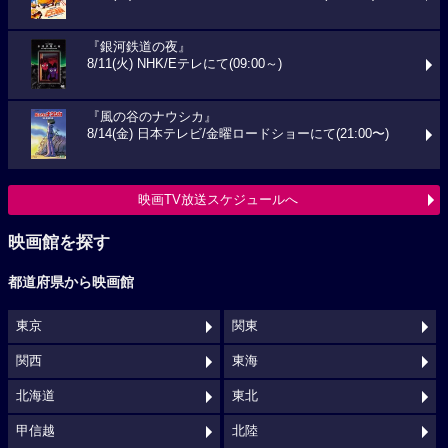
『銀河鉄道の夜』
8/11(火) NHK/Eテレにて(09:00～)
『風の谷のナウシカ』
8/14(金) 日本テレビ/金曜ロードショーにて(21:00〜)
映画TV放送スケジュールへ
映画館を探す
都道府県から映画館
東京
関東
関西
東海
北海道
東北
甲信越
北陸