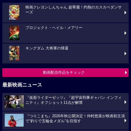
映画クレヨンしんちゃん 超華麗！灼熱のカスカベダンサ
ーズ
プロジェクト・ヘイル・メアリー
キングダム 大将軍の帰還
動画配信作品をチェック
最新映画ニュース
『仮面ライダーゼッツ』『超宇宙刑事ギャバン インフィ
ニティ』オフショット11点が解禁
『つりこまち』2026年秋公開決定！仲村悠菜が映画初主演
で“釣りで五輪金メダル”を目指す