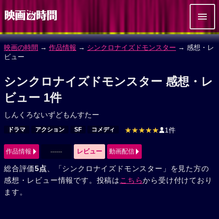
映画の時間
→
作品情報
→
シンクロナイズドモンスター
→ 感想・レ
ビュー
シンクロナイズドモンスター 感想・レ
ビュー 1件
しんくろないずどもんすたー
ドラマ
アクション
SF
コメディ
★★★★★
1件
作品情報
------
レビュー
動画配信
総合評価
5点
、「シンクロナイズドモンスター」を見た方の
感想・レビュー情報です。投稿は
こちら
から受け付けており
ます。