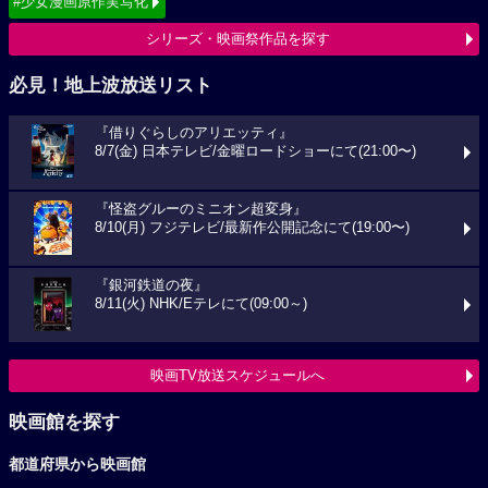
#少女漫画原作実写化
シリーズ・映画祭作品を探す
必見！地上波放送リスト
『借りぐらしのアリエッティ』
8/7(金) 日本テレビ/金曜ロードショーにて(21:00〜)
『怪盗グルーのミニオン超変身』
8/10(月) フジテレビ/最新作公開記念にて(19:00〜)
『銀河鉄道の夜』
8/11(火) NHK/Eテレにて(09:00～)
映画TV放送スケジュールへ
映画館を探す
都道府県から映画館