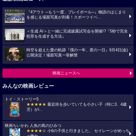
『4アウト ─もう一度、プレイボール─』物語のはじまり
を感じる場面写真が到着！スポーツイベ...
＜生成 AI＞と一緒に完成披露試写会を開催!?『5秒で完全
犯罪を生成する方法』
時空を超えた愛の軌跡『僕の一年、君の一日』9月4日(金)
公開決定！場面写真一挙解禁
映画ニュースへ
みんなの映画レビュー
トイ・ストーリー5
★★★★★
最近街を歩いていても小さい子（特に3、4歳
児）がi...
映画ちいかわ 人魚の島のひみつ
★★★★
☆ 小6の子供と行きました。 セイレーンがめっち
ゃ怖か...