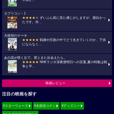
カプリコン・1
★★★★
☆ ずいぶん前に見た感じがしますが、面白かっ
たです。作...
大統領のケーキ
★★★★★
戦禍や圧政の中でどう生きていくのか、下劣
にならなく...
あの花が咲く丘で、君とまた出会えたら。
★★★★★
NHKラジオ深夜便明日への言葉,夏の特集は戦
争と平...
映画レビュー
注目の映画を探す
#スターウォーズ
#名探偵コナン
#ディズニー