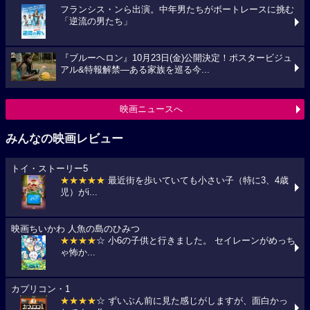
フランシス・ンら出演。中年男たちがボートレースに挑む
「逆流の男たち」
『ブルーヘロン』10月23日(金)公開決定！ポスタービジュ
アル&特報解禁―ある家族を巡る今...
映画ニュースへ
みんなの映画レビュー
トイ・ストーリー5
★★★★★
最近街を歩いていても小さい子（特に3、4歳
児）がi...
映画ちいかわ 人魚の島のひみつ
★★★★
☆ 小6の子供と行きました。 セイレーンがめっち
ゃ怖か...
カプリコン・1
★★★★
☆ ずいぶん前に見た感じがしますが、面白かっ