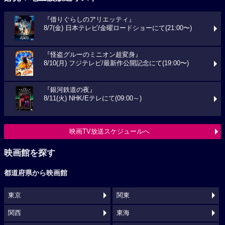
『借りぐらしのアリエッティ』
8/7(金) 日本テレビ/金曜ロードショーにて(21:00〜)
『怪盗グルーのミニオン超変身』
8/10(月) フジテレビ/最新作公開記念にて(19:00〜)
『銀河鉄道の夜』
8/11(火) NHK/Eテレにて(09:00～)
映画TV放送スケジュールへ
映画館を探す
都道府県から映画館
東京
関東
関西
東海