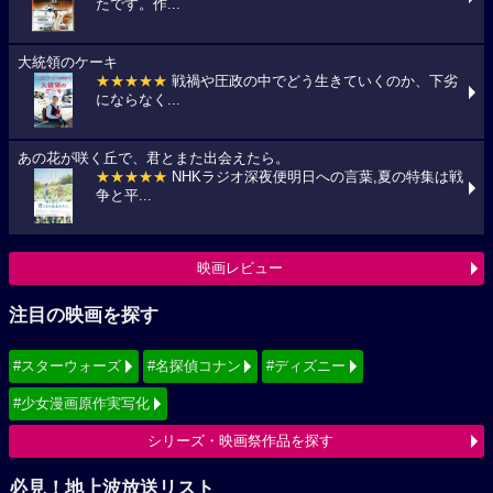
たです。作...
大統領のケーキ
★★★★★
戦禍や圧政の中でどう生きていくのか、下劣
にならなく...
あの花が咲く丘で、君とまた出会えたら。
★★★★★
NHKラジオ深夜便明日への言葉,夏の特集は戦
争と平...
映画レビュー
注目の映画を探す
#スターウォーズ
#名探偵コナン
#ディズニー
#少女漫画原作実写化
シリーズ・映画祭作品を探す
必見！地上波放送リスト