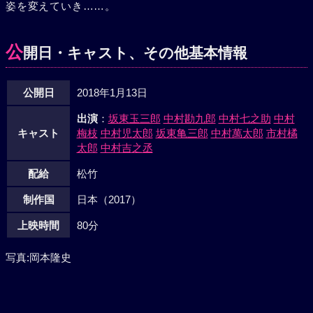
姿を変えていき……。
公
開日・キャスト、その他基本情報
公開日
2018年1月13日
出演
：
坂東玉三郎
中村勘九郎
中村七之助
中村
キャスト
梅枝
中村児太郎
坂東亀三郎
中村萬太郎
市村橘
太郎
中村吉之丞
配給
松竹
制作国
日本（2017）
上映時間
80分
写真:岡本隆史