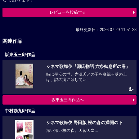
レビューを投稿する
最終更新日：2026-07-29 11:51:23
関連作品
坂東玉三郎作品
シネマ歌舞伎『源氏物語 六条御息所の巻』
時は平安の世。光源氏との子を身籠る葵の上
は、謎の病に臥してい...
-
坂東玉三郎作品へ
中村勘九郎作品
シネマ歌舞伎 野田版 桜の森の満開の下
深い深い桜の森。天智天皇...