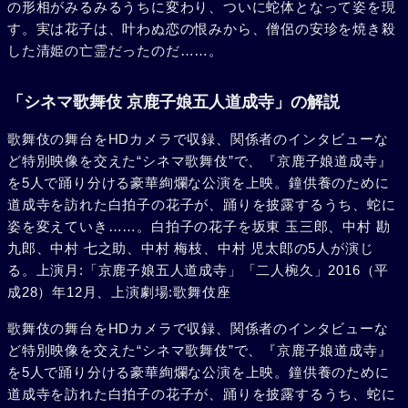
の形相がみるみるうちに変わり、ついに蛇体となって姿を現
す。実は花子は、叶わぬ恋の恨みから、僧侶の安珍を焼き殺
した清姫の亡霊だったのだ……。
「シネマ歌舞伎 京鹿子娘五人道成寺」の解説
歌舞伎の舞台をHDカメラで収録、関係者のインタビューな
ど特別映像を交えた“シネマ歌舞伎”で、『京鹿子娘道成寺』
を5人で踊り分ける豪華絢爛な公演を上映。鐘供養のために
道成寺を訪れた白拍子の花子が、踊りを披露するうち、蛇に
姿を変えていき……。白拍子の花子を坂東 玉三郎、中村 勘
九郎、中村 七之助、中村 梅枝、中村 児太郎の5人が演じ
る。上演月:「京鹿子娘五人道成寺」「二人椀久」2016（平
成28）年12月、上演劇場:歌舞伎座
歌舞伎の舞台をHDカメラで収録、関係者のインタビューな
ど特別映像を交えた“シネマ歌舞伎”で、『京鹿子娘道成寺』
を5人で踊り分ける豪華絢爛な公演を上映。鐘供養のために
道成寺を訪れた白拍子の花子が、踊りを披露するうち、蛇に