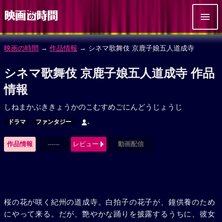
映画の時間
→
作品情報
→ シネマ歌舞伎 京鹿子娘五人道成寺
シネマ歌舞伎 京鹿子娘五人道成寺 作品
情報
しねまかぶききょうかのこむすめごにんどうじょうじ
ドラマ
ファンタジー
-
作品情報
------
レビュー
動画配信
桜の花が咲く紀州の道成寺。白拍子の花子が、鐘供養のため
にやって来る。だが、艶やかな踊りを披露するうちに、彼女