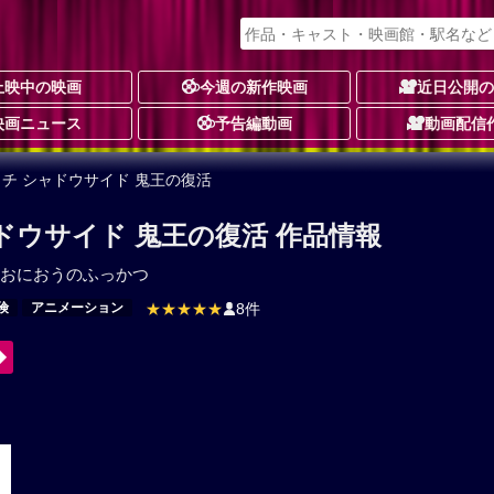
上映中の映画
今週の新作映画
近日公開
映画ニュース
予告編動画
動画配信
ッチ シャドウサイド 鬼王の復活
ドウサイド 鬼王の復活 作品情報
おにおうのふっかつ
険
アニメーション
★★★★★
8件