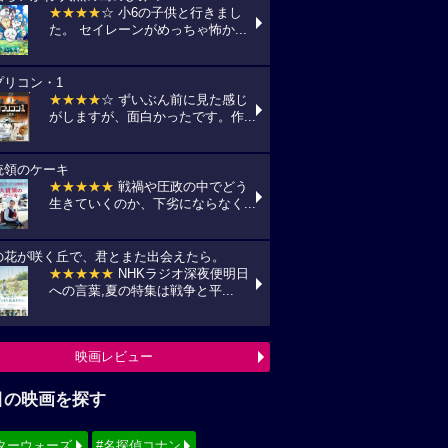
★★★★
☆ 小6の子供と行きまし
た。 セイレーンがめっちゃ怖か...
プリコン・1
★★★★
☆ ずいぶん前に見た感じ
がしますが、面白かったです。作...
統領のケーキ
★★★★★
戦禍や圧政の中でどう
生きていくのか、下劣にならなく...
の花が咲く丘で、君とまた出会えたら。
★★★★★
NHKラジオ深夜便明日
への言葉,夏の特集は戦争と平...
映画レビュー
目の映画を探す
ターウォーズ
#名探偵コナン