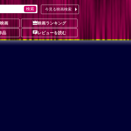
今見る映画検索
の映画
映画ランキング
作品
レビューを読む