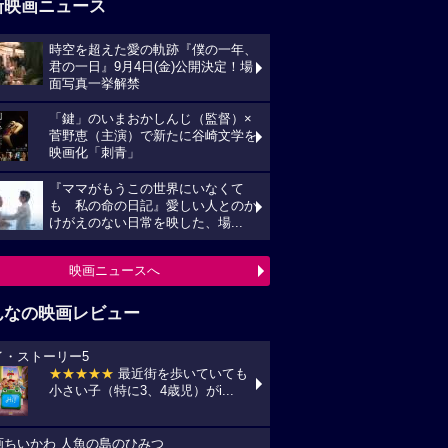
新映画ニュース
時空を超えた愛の軌跡『僕の一年、
君の一日』9月4日(金)公開決定！場
面写真一挙解禁
「鍵」のいまおかしんじ（監督）×
菅野恵（主演）で新たに谷崎文学を
映画化「刺青」
『ママがもうこの世界にいなくて
も 私の命の日記』愛しい人とのか
けがえのない日常を映した、場...
映画ニュースへ
んなの映画レビュー
イ・ストーリー5
★★★★★
最近街を歩いていても
小さい子（特に3、4歳児）がi...
画ちいかわ 人魚の島のひみつ