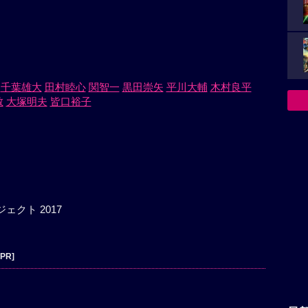
千葉雄大
田村睦心
関智一
黒田崇矢
平川大輔
木村良平
敏
大塚明夫
皆口裕子
ェクト 2017
[PR]