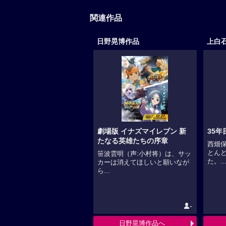
関連作品
日野晃博作品
上白
劇場版 イナズマイレブン 新
35
たなる英雄たちの序章
西畑
とん
笹波雲明（声:小村将）は、サッ
た。..
カーは消えてほしいと願いなが
ら...
-
日野晃博作品へ