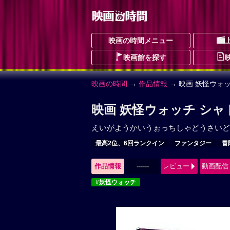
映画の時間メニュー
映画館を探す
映画の時間
→
作品情報
→ 映画 妖怪ウォ
映画 妖怪ウォッチ シャ
えいがようかいうぉっちしゃどうさいど
最高2位、6回ランクイン
ファンタジー
冒
作品情報
------
レビュー
動画配信
#妖怪ウォッチ