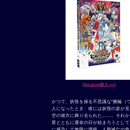
[Amazon購入
]
(PR)
かつて、妖怪を操る不思議な“腕輪（
人になったとき、彼には妖怪の姿が見
空の彼方に葬り去られた……。それか
星とともに運命の日が始まろうとして
に感染して無限に増殖。人類滅亡の危