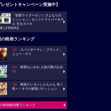
プレゼントキャンペーン実施中】
『仮面ライダーゼッツ さよならの
ミッション』ゼッツドライバーモデ
ル 光るタスキ
様 [〆8/6(木)]
週の映画ランキング
1位
スパイダーマン：ブランド・
ニュー・デイ
2位
映画ちいかわ 人魚の島のひみ
つ
3位
映画クレヨンしんちゃん 奇々
怪々！オラの妖怪バケ～ション
の映画動員数ランキング