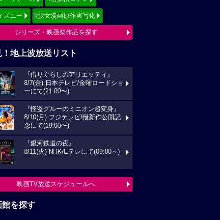
ィズニー
#少女漫画原作実写化
シリーズ・映画祭作品を探す
見！地上波放送リスト
『借りぐらしのアリエッティ』
8/7(金) 日本テレビ/金曜ロードショ
ーにて(21:00〜)
『怪盗グルーのミニオン超変身』
8/10(月) フジテレビ/最新作公開記
念にて(19:00〜)
『銀河鉄道の夜』
8/11(火) NHK/Eテレにて(09:00～)
映画TV放送スケジュールへ
画館を探す