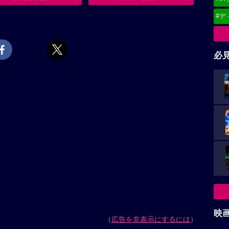
#デ
必
映
（
広告を非表示にするには
）