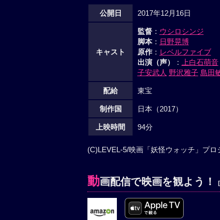
公開日
2017年12月16日
監督
：
ウシロシンジ
脚本
：
日野晃博
キャスト
原作
：
レベルファイブ
出演（声）
：
上白石萌音
子安武人
野沢雅子
島田
配給
東宝
制作国
日本（2017）
上映時間
94分
(C)LEVEL-5/映画「妖怪ウォッチ」プロジ
動
画配信で映画を観よう！