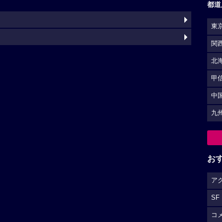
都道
東
関
北
甲
中
九
お
ア
SF
コ