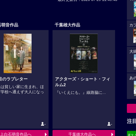
石萌音作品
千葉雄大作品
カ
大
あ
年目のラブレター
アクターズ・ショート・フィ
ルム2
保は貧しい家に生まれ、ほ
ど学校へ通えず大人になっ
『いくえにも。』線路脇に...
.
注
-
-
上白石萌音作品へ
千葉雄大作品へ
#ス