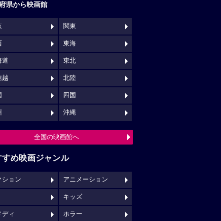
府県から映画館
京
関東
西
東海
海道
東北
信越
北陸
国
四国
州
沖縄
全国の映画館へ
すすめ映画ジャンル
クション
アニメーション
キッズ
メディ
ホラー