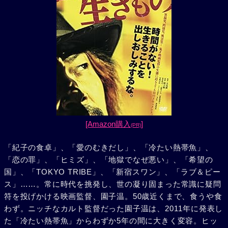
[Amazon購入
]
(PR)
「紀子の食卓」、「愛のむきだし」、「冷たい熱帯魚」、
「恋の罪」、「ヒミズ」、「地獄でなぜ悪い」、「希望の
国」、「TOKYO TRIBE」、「新宿スワン」、「ラブ＆ピー
ス」……。常に時代を挑発し、世の凝り固まった常識に疑問
符を投げかける映画監督、園子温。50歳近くまで、食うや食
わず。ニッチなカルト監督だった園子温は、2011年に発表し
た「冷たい熱帯魚」からわずか5年の間に大きく変容。ヒッ