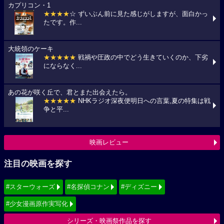
カプリコン・1
★★★★
☆ ずいぶん前に見た感じがしますが、面白かっ
たです。作...
大統領のケーキ
★★★★★
戦禍や圧政の中でどう生きていくのか、下劣
にならなく...
あの花が咲く丘で、君とまた出会えたら。
★★★★★
NHKラジオ深夜便明日への言葉,夏の特集は戦
争と平...
映画レビュー
注目の映画を探す
#スターウォーズ
#名探偵コナン
#ディズニー
#少女漫画原作実写化
シリーズ・映画祭作品を探す