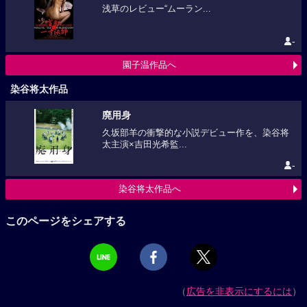
浅草のレビュー“ムーラン...
-
園子温作品へ
染谷将太作品
廃用身
久坂部羊の衝撃的な小説デビュー作を、染谷将
太主演×吉田光希監...
-
染谷将太作品へ
このページをシェアする
（
広告を非表示にするには
）