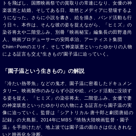
トを飛ばし、国際映画祭での賞取りの常連になり、女優の神
楽坂恵と結婚、そしてある日、敢然とメディアに登場するよ
うになった。さらに小説を書き、絵を描き、バンド活動も行
う日々。本作は、そんな彼の姿を捉えながら、「ヒミズ」の
染谷将太や二階堂ふみ、別冊『映画秘宝』編集長の田野邉尚
人、映画プロデューサーの安岡卓治、アーティスト集団
Chim↑Pomのエリイ、そして神楽坂恵といったゆかりの人物
による証言も交え“生きもの”園子温に迫っていく。
「園子温という生きもの」の解説
「冷たい熱帯魚」などの鬼才、園子温に密着したドキュメン
タリー。映画製作のみならず小説や絵、バンド活動に没頭す
る姿を捉え、「ヒミズ」の染谷将太、二階堂ふみ、女優で妻
の神楽坂恵といったゆかりの人物による証言から園子温の実
像に迫っていく。監督は「シアトリカル 唐十郎と劇団唐組の
記録」の大島新。2014年にMBS『情熱大陸映画監督・園子
温』を手掛けたが、地上波では園子温の面白さは伝えきれな
いと映画化を決断。