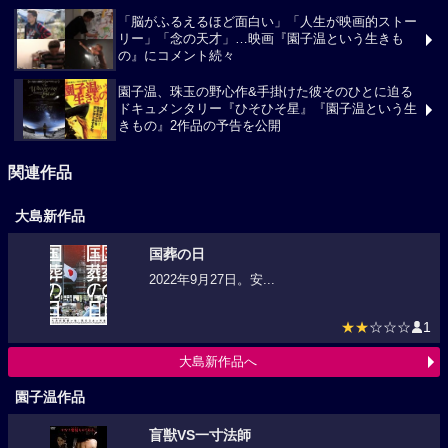
「脳がふるえるほど面白い」「人生が映画的ストー
リー」「念の天才」…映画『園子温という生きも
の』にコメント続々
園子温、珠玉の野心作&手掛けた彼そのひとに迫る
ドキュメンタリー『ひそひそ星』『園子温という生
きもの』2作品の予告を公開
関連作品
大島新作品
国葬の日
2022年9月27日。安...
★★
☆☆☆
1
大島新作品へ
園子温作品
盲獣VS一寸法師