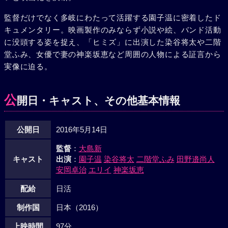
監督だけでなく多岐にわたって活躍する園子温に密着したド
キュメンタリー。映画製作のみならず小説や絵、バンド活動
に没頭する姿を捉え、「ヒミズ」に出演した染谷将太や二階
堂ふみ、女優で妻の神楽坂恵など周囲の人物による証言から
実像に迫る。
公
開日・キャスト、その他基本情報
公開日
2016年5月14日
監督
：
大島新
キャスト
出演
：
園子温
染谷将太
二階堂ふみ
田野邉尚人
安岡卓治
エリイ
神楽坂恵
配給
日活
制作国
日本（2016）
上映時間
97分