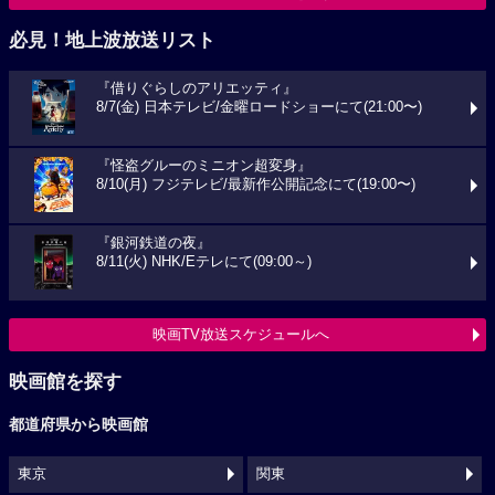
必見！地上波放送リスト
『借りぐらしのアリエッティ』
8/7(金) 日本テレビ/金曜ロードショーにて(21:00〜)
『怪盗グルーのミニオン超変身』
8/10(月) フジテレビ/最新作公開記念にて(19:00〜)
『銀河鉄道の夜』
8/11(火) NHK/Eテレにて(09:00～)
映画TV放送スケジュールへ
映画館を探す
都道府県から映画館
東京
関東