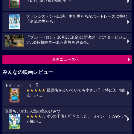
（B’z）率いるTMGが担当
フランシス・ンら出演。中年男たちがボートレースに挑む
「逆流の男たち」
『ブルーヘロン』10月23日(金)公開決定！ポスタービジュ
アル&特報解禁―ある家族を巡る今...
映画ニュースへ
みんなの映画レビュー
トイ・ストーリー5
★★★★★
最近街を歩いていても小さい子（特に3、4歳
児）がi...
映画ちいかわ 人魚の島のひみつ
★★★★
☆ 小6の子供と行きました。 セイレーンがめっち
ゃ怖か...