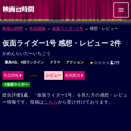
映画の時間
→
作品情報
→
仮面ライダー1号
→ 感想・レビュー
仮面ライダー1号 感想・レビュー 2件
かめんらいだーいちごう
最高4位、4回ランクイン
ドラマ
アクション
★
☆☆☆☆
2件
作品情報
------
レビュー
動画配信
#仮面ライダー
総合評価
1点
、「仮面ライダー1号」を見た方の感想・レビュ
ー情報です。投稿は
こちら
から受け付けております。