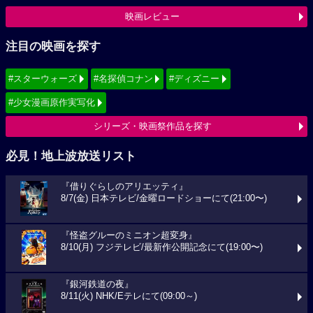
映画レビュー
注目の映画を探す
#スターウォーズ
#名探偵コナン
#ディズニー
#少女漫画原作実写化
シリーズ・映画祭作品を探す
必見！地上波放送リスト
『借りぐらしのアリエッティ』
8/7(金) 日本テレビ/金曜ロードショーにて(21:00〜)
『怪盗グルーのミニオン超変身』
8/10(月) フジテレビ/最新作公開記念にて(19:00〜)
『銀河鉄道の夜』
8/11(火) NHK/Eテレにて(09:00～)