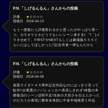
P.N.「しげるんるん」さんからの投稿
評価
★
☆☆☆☆
投稿日
2016-04-13
もう一度観たら評価変わるかと思ったがやっぱり星一
つ、カラオケとかどうでもいいシーン多すぎ(゜?゜)イ
ラネせめて、FIRSTやNEXTもしくは劇場版５５５ぐ
らいにはしてほしかった!!記念作第一弾なんだから
P.N.「しげるんるん」さんからの投稿
評価
★
☆☆☆☆
投稿日
2016-04-08
仮面ライダー４５周年記念作品なのにはっきり言って
駄作!!企業悪のノバショッカー表現しきれず!終盤の本
郷復活のシーン説明不足!生命の大切さを伝えたかった
のだろうが表現に難有全体的に中途半端感漂う作品