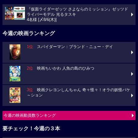
『仮面ライダーゼッツ さよならのミッション』ゼッツド
ライバーモデル 光るタスキ
4名様 [〆8/6(木)]
今週の映画ランキング
1位
スパイダーマン：ブランド・ニュー・デイ
2位
映画ちいかわ 人魚の島のひみつ
3位
映画クレヨンしんちゃん 奇々怪々！オラの妖怪バケ
～ション
今週の映画動員数ランキング
要チェック！今週の３本