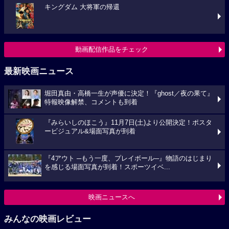
キングダム 大将軍の帰還
動画配信作品をチェック
最新映画ニュース
堀田真由・高橋一生が声優に決定！『ghost／夜の果て』
特報映像解禁、コメントも到着
『みらいしのほこう』11月7日(土)より公開決定！ポスタ
ービジュアル&場面写真が到着
『4アウト ─もう一度、プレイボール─』物語のはじまり
を感じる場面写真が到着！スポーツイベ...
映画ニュースへ
みんなの映画レビュー