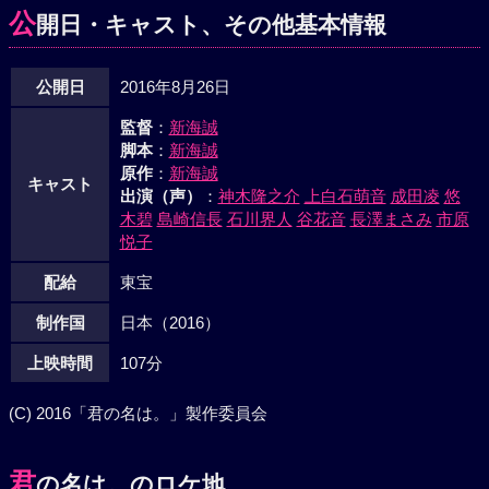
公
開日・キャスト、その他基本情報
公開日
2016年8月26日
監督
：
新海誠
脚本
：
新海誠
原作
：
新海誠
キャスト
出演（声）
：
神木隆之介
上白石萌音
成田凌
悠
木碧
島崎信長
石川界人
谷花音
長澤まさみ
市原
悦子
配給
東宝
制作国
日本（2016）
上映時間
107分
(C) 2016「君の名は。」製作委員会
君
の名は。のロケ地