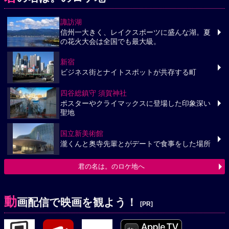
諏訪湖
信州一大きく、レイクスポーツに盛んな湖。夏
の花火大会は全国でも最大級。
新宿
ビジネス街とナイトスポットが共存する町
四谷総鎮守 須賀神社
ポスターやクライマックスに登場した印象深い
聖地
国立新美術館
瀧くんと奥寺先輩とがデートで食事をした場所
君の名は。のロケ地へ
動
画配信で映画を観よう！
[PR]