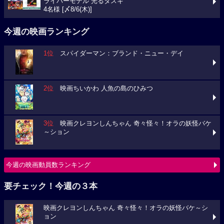
ライバーモデル 光るタスキ
4名様 [〆8/6(木)]
今週の映画ランキング
1位
スパイダーマン：ブランド・ニュー・デイ
2位
映画ちいかわ 人魚の島のひみつ
3位
映画クレヨンしんちゃん 奇々怪々！オラの妖怪バケ
～ション
今週の映画動員数ランキング
要チェック！今週の３本
映画クレヨンしんちゃん 奇々怪々！オラの妖怪バケ～シ
ョン