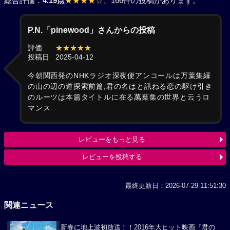
総合評価：
4.19点
★★★★☆
、166件の投稿があります。
P.N.「pinewood」さんからの投稿
評価
★★★★★
投稿日
2025-04-12
今朝関西発のNHKラジオ深夜便アンコールは万葉集縁
の山の辺の道探索前篇,君の名はと訊ねる恋の駆け引き
のルーツは本篇タイトルに在る萬葉集の世界と云うロ
マンス
レビューをもっと見る
レビューを投稿する
最終更新日：2026-07-29 11:51:30
関連ニュース
新春に地上波初放送！！2016年大ヒット映画『君の