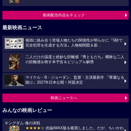
動画配信作品をチェック
最新映画ニュース
複雑に絡み合う登場人物たちの関係性が明らかに『5秒で
完全犯罪を生成する方法』人物相関図＆新...
二人だけの温度と絶妙な距離感『男ともだち』曖昧な二人
の距離感を映す本予告＆ビジュアル解禁
マイケル・B・ジョーダン、監督・主演最新作 『華麗なる
賭け』2027年日本公開！邦題決定
映画ニュースへ
みんなの映画レビュー
キングダム 魂の決戦
★★★★
☆ 勿論IMAX版を鑑賞しました。だが、ちいかわ