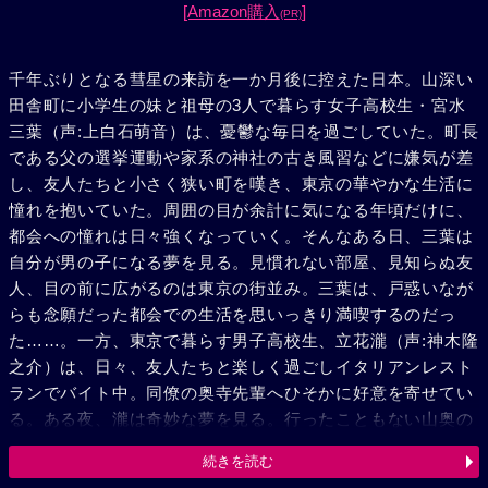
[Amazon購入
]
(PR)
千年ぶりとなる彗星の来訪を一か月後に控えた日本。山深い
田舎町に小学生の妹と祖母の3人で暮らす女子高校生・宮水
三葉（声:上白石萌音）は、憂鬱な毎日を過ごしていた。町長
である父の選挙運動や家系の神社の古き風習などに嫌気が差
し、友人たちと小さく狭い町を嘆き、東京の華やかな生活に
憧れを抱いていた。周囲の目が余計に気になる年頃だけに、
都会への憧れは日々強くなっていく。そんなある日、三葉は
自分が男の子になる夢を見る。見慣れない部屋、見知らぬ友
人、目の前に広がるのは東京の街並み。三葉は、戸惑いなが
らも念願だった都会での生活を思いっきり満喫するのだっ
た……。一方、東京で暮らす男子高校生、立花瀧（声:神木隆
之介）は、日々、友人たちと楽しく過ごしイタリアンレスト
ランでバイト中。同僚の奥寺先輩へひそかに好意を寄せてい
る。ある夜、瀧は奇妙な夢を見る。行ったこともない山奥の
町で自分が女子高校生になっているのだ。繰り返される不思
続きを読む
議な夢。そして、明らかに抜け落ちている記憶と時間……。