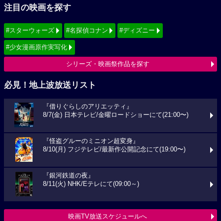
注目の映画を探す
#スターウォーズ
#名探偵コナン
#ディズニー
#少女漫画原作実写化
シリーズ・映画祭作品を探す
必見！地上波放送リスト
『借りぐらしのアリエッティ』
8/7(金) 日本テレビ/金曜ロードショーにて(21:00〜)
『怪盗グルーのミニオン超変身』
8/10(月) フジテレビ/最新作公開記念にて(19:00〜)
『銀河鉄道の夜』
8/11(火) NHK/Eテレにて(09:00～)
映画TV放送スケジュールへ