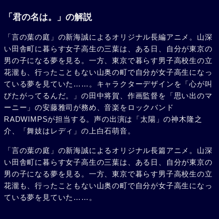
出会うはずのない瀧と三葉は、やがてお互いの存在を知る。
入れ替わってしまった身体と生活に戸惑いながらも、その現
「君の名は。」の解説
実を少しずつ受け止める二人。運命の歯車がいま動き出
「言の葉の庭」の新海誠によるオリジナル長編アニメ。山深
す……。
い田舎町に暮らす女子高生の三葉は、ある日、自分が東京の
男の子になる夢を見る。一方、東京で暮らす男子高校生の立
花瀧も、行ったこともない山奥の町で自分が女子高生になっ
ている夢を見ていた……。キャラクターデザインを「心が叫
びたがってるんだ。」の田中将賀、作画監督を「思い出のマ
ーニー」の安藤雅司が務め、音楽をロックバンド
RADWIMPSが担当する。声の出演は「太陽」の神木隆之
介、「舞妓はレディ」の上白石萌音。
「言の葉の庭」の新海誠によるオリジナル長篇アニメ。山深
い田舎町に暮らす女子高生の三葉は、ある日、自分が東京の
男の子になる夢を見る。一方、東京で暮らす男子高校生の立
花瀧も、行ったこともない山奥の町で自分が女子高生になっ
ている夢を見ていた……。