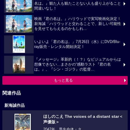
名は。』観た人も観たことない人も盛り上がること
間違いなし！
映画『君の名は。』ハリウッドで実写映画化決定！
新海誠「ハリウッドと交わることで、新しい可能性
を見せてもらえるのかもしれ...
いよいよ「君の名は。」7月26日（水）にDVD/Blu-
ray販売・レンタル開始決定！
『メッセージ』革新的（！？）なビジュアルからは
想像できない…まさかの“感動ラスト『君の名
は。』、『シン・ゴジラ』の監督...
もっと見る
関連作品
新海誠作品
ほしのこえ The voices of a distant star＜
声優版＞
2047年。異生命体・タ...