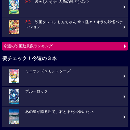
2位
映画ちいかわ 人魚の島のひみつ
3位
映画クレヨンしんちゃん 奇々怪々！オラの妖怪バケ
～ション
今週の映画動員数ランキング
要チェック！今週の３本
ミニオンズ＆モンスターズ
ブルーロック
あの星が降る丘で、君とまた出会いたい。