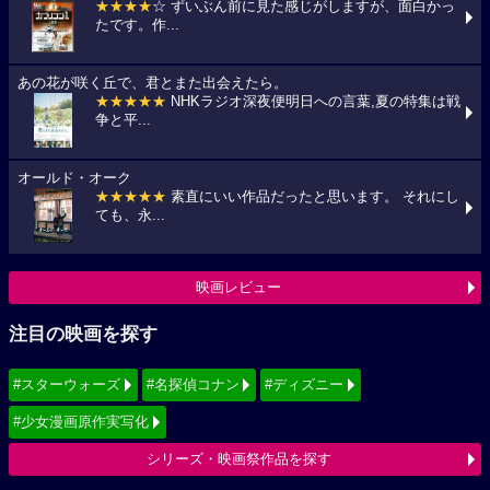
★★★★
☆ ずいぶん前に見た感じがしますが、面白かっ
たです。作...
あの花が咲く丘で、君とまた出会えたら。
★★★★★
NHKラジオ深夜便明日への言葉,夏の特集は戦
争と平...
オールド・オーク
★★★★★
素直にいい作品だったと思います。 それにし
ても、永...
映画レビュー
注目の映画を探す
#スターウォーズ
#名探偵コナン
#ディズニー
#少女漫画原作実写化
シリーズ・映画祭作品を探す