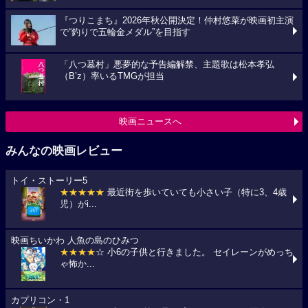
『つりこまち』2026年秋公開決定！仲村悠菜が映画初主演
で“釣りで五輪金メダル”を目指す
「八つ墓村」悪夢的な予告編解禁、主題歌は松本孝弘
（B’z）率いるTMGが担当
映画ニュースへ
みんなの映画レビュー
トイ・ストーリー5
★★★★★
最近街を歩いていても小さい子（特に3、4歳
児）がi...
映画ちいかわ 人魚の島のひみつ
★★★★
☆ 小6の子供と行きました。 セイレーンがめっち
ゃ怖か...
カプリコン・1