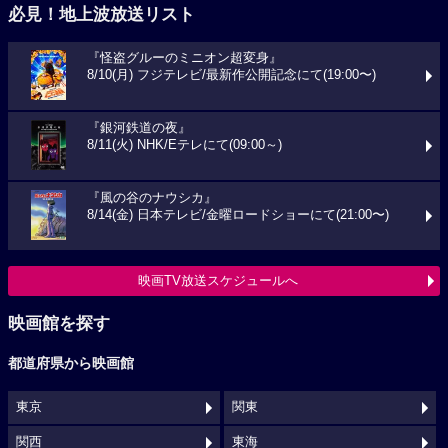
必見！地上波放送リスト
『怪盗グルーのミニオン超変身』
8/10(月) フジテレビ/最新作公開記念にて(19:00〜)
『銀河鉄道の夜』
8/11(火) NHK/Eテレにて(09:00～)
『風の谷のナウシカ』
8/14(金) 日本テレビ/金曜ロードショーにて(21:00〜)
映画TV放送スケジュールへ
映画館を探す
都道府県から映画館
東京
関東
関西
東海