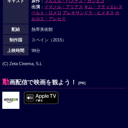
キャスト
原作
：
マルエル・バスケス・ガジェゴ
出演
：
イマノル・アリアス
キム・グティエレス
ベルト・ロメロ
アレキサンドラ・ヒメネス
カ
ルロス・アレセス
配給
熱帯美術館
制作国
スペイン（2015）
上映時間
98分
(C) Zeta Cinema, S.L
動
画配信で映画を観よう！
[PR]