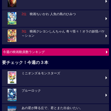
2位
映画ちいかわ 人魚の島のひみつ
3位
映画クレヨンしんちゃん 奇々怪々！オラの妖怪バケ
～ション
今週の映画動員数ランキング
要チェック！今週の３本
ミニオンズ＆モンスターズ
ブルーロック
あの星が降る丘で、君とまた出会いたい。