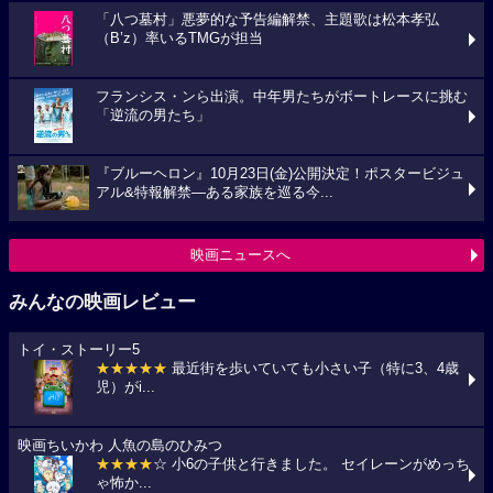
「八つ墓村」悪夢的な予告編解禁、主題歌は松本孝弘
（B’z）率いるTMGが担当
フランシス・ンら出演。中年男たちがボートレースに挑む
「逆流の男たち」
『ブルーヘロン』10月23日(金)公開決定！ポスタービジュ
アル&特報解禁―ある家族を巡る今...
映画ニュースへ
みんなの映画レビュー
トイ・ストーリー5
★★★★★
最近街を歩いていても小さい子（特に3、4歳
児）がi...
映画ちいかわ 人魚の島のひみつ
★★★★
☆ 小6の子供と行きました。 セイレーンがめっち
ゃ怖か...