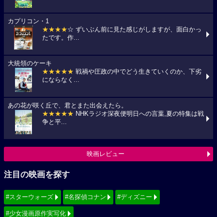
カプリコン・1
★★★★
☆ ずいぶん前に見た感じがしますが、面白かっ
たです。作...
大統領のケーキ
★★★★★
戦禍や圧政の中でどう生きていくのか、下劣
にならなく...
あの花が咲く丘で、君とまた出会えたら。
★★★★★
NHKラジオ深夜便明日への言葉,夏の特集は戦
争と平...
映画レビュー
注目の映画を探す
#スターウォーズ
#名探偵コナン
#ディズニー
#少女漫画原作実写化