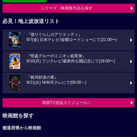
シリーズ・映画祭作品を探す
必見！地上波放送リスト
『借りぐらしのアリエッティ』
8/7(金) 日本テレビ/金曜ロードショーにて(21:00〜)
『怪盗グルーのミニオン超変身』
8/10(月) フジテレビ/最新作公開記念にて(19:00〜)
『銀河鉄道の夜』
8/11(火) NHK/Eテレにて(09:00～)
映画TV放送スケジュールへ
映画館を探す
都道府県から映画館