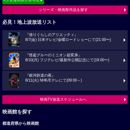
シリーズ・映画祭作品を探す
必見！地上波放送リスト
『借りぐらしのアリエッティ』
8/7(金) 日本テレビ/金曜ロードショーにて(21:00〜)
『怪盗グルーのミニオン超変身』
8/10(月) フジテレビ/最新作公開記念にて(19:00〜)
『銀河鉄道の夜』
8/11(火) NHK/Eテレにて(09:00～)
映画TV放送スケジュールへ
映画館を探す
都道府県から映画館