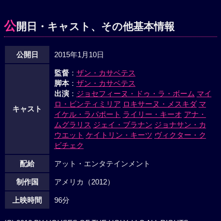
公
開日・キャスト、その他基本情報
公開日
2015年1月10日
監督
：
ザン・カサベテス
脚本
：
ザン・カサベテス
出演
：
ジョセフィーヌ・ドゥ・ラ・ボーム
マイ
ロ・ビンティミリア
ロキサーヌ・メスキダ
マ
キャスト
イケル・ラパポート
ライリー・キーオ
アナ・
ムグラリス
ジェイ・ブラナン
ジョナサン・カ
ウエット
ケイトリン・キーツ
ヴィクター・ク
ビチェク
配給
アット・エンタテインメント
制作国
アメリカ（2012）
上映時間
96分