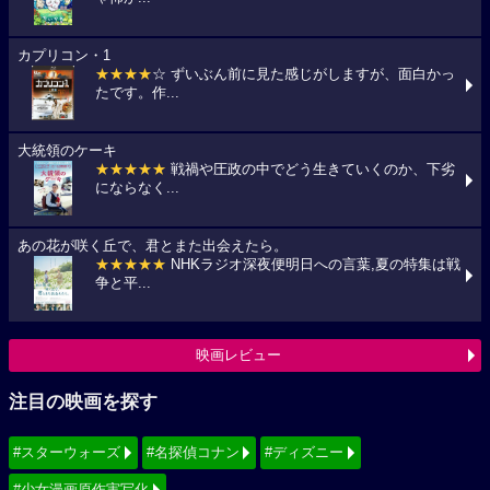
カプリコン・1
★★★★
☆ ずいぶん前に見た感じがしますが、面白かっ
たです。作...
大統領のケーキ
★★★★★
戦禍や圧政の中でどう生きていくのか、下劣
にならなく...
あの花が咲く丘で、君とまた出会えたら。
★★★★★
NHKラジオ深夜便明日への言葉,夏の特集は戦
争と平...
映画レビュー
注目の映画を探す
#スターウォーズ
#名探偵コナン
#ディズニー
#少女漫画原作実写化