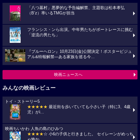
「八つ墓村」悪夢的な予告編解禁、主題歌は松本孝弘
（B’z）率いるTMGが担当
フランシス・ンら出演。中年男たちがボートレースに挑む
「逆流の男たち」
『ブルーヘロン』10月23日(金)公開決定！ポスタービジュ
アル&特報解禁―ある家族を巡る今...
映画ニュースへ
みんなの映画レビュー
トイ・ストーリー5
★★★★★
最近街を歩いていても小さい子（特に3、4歳
児）がi...
映画ちいかわ 人魚の島のひみつ
★★★★
☆ 小6の子供と行きました。 セイレーンがめっち
ゃ怖か...