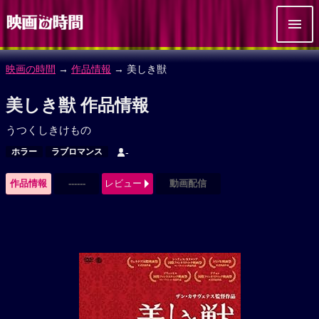
映画の時間
→
作品情報
→ 美しき獣
美しき獣 作品情報
うつくしきけもの
ホラー
ラブロマンス
-
作品情報
------
レビュー
動画配信