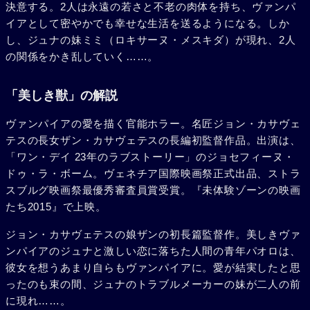
決意する。2人は永遠の若さと不老の肉体を持ち、ヴァンパ
イアとして密やかでも幸せな生活を送るようになる。しか
し、ジュナの妹ミミ（ロキサーヌ・メスキダ）が現れ、2人
の関係をかき乱していく……。
「美しき獣」の解説
ヴァンパイアの愛を描く官能ホラー。名匠ジョン・カサヴェ
テスの長女ザン・カサヴェテスの長編初監督作品。出演は、
「ワン・デイ 23年のラブストーリー」のジョセフィーヌ・
ドゥ・ラ・ボーム。ヴェネチア国際映画祭正式出品、ストラ
スブルグ映画祭最優秀審査員賞受賞。『未体験ゾーンの映画
たち2015』で上映。
ジョン・カサヴェテスの娘ザンの初長篇監督作。美しきヴァ
ンパイアのジュナと激しい恋に落ちた人間の青年パオロは、
彼女を想うあまり自らもヴァンパイアに。愛が結実したと思
ったのも束の間、ジュナのトラブルメーカーの妹が二人の前
に現れ……。