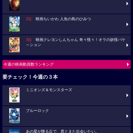
2位
映画ちいかわ 人魚の島のひみつ
3位
映画クレヨンしんちゃん 奇々怪々！オラの妖怪バケ
～ション
今週の映画動員数ランキング
要チェック！今週の３本
ミニオンズ＆モンスターズ
ブルーロック
あの星が降る丘で、君とまた出会いたい。