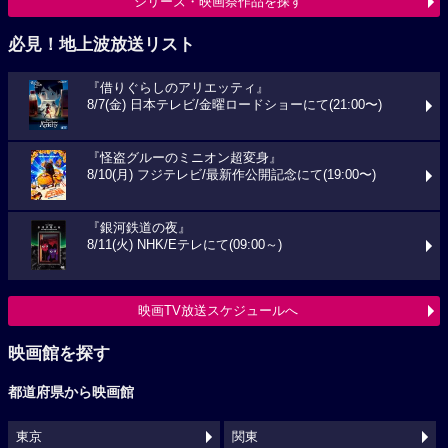
シリーズ・映画祭作品を探す
必見！地上波放送リスト
『借りぐらしのアリエッティ』
8/7(金) 日本テレビ/金曜ロードショーにて(21:00〜)
『怪盗グルーのミニオン超変身』
8/10(月) フジテレビ/最新作公開記念にて(19:00〜)
『銀河鉄道の夜』
8/11(火) NHK/Eテレにて(09:00～)
映画TV放送スケジュールへ
映画館を探す
都道府県から映画館
東京
関東