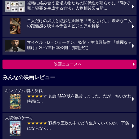
複雑に絡み合う登場人物たちの関係性が明らかに『5秒で
完全犯罪を生成する方法』人物相関図＆新...
二人だけの温度と絶妙な距離感『男ともだち』曖昧な二人
の距離感を映す本予告＆ビジュアル解禁
マイケル・B・ジョーダン、監督・主演最新作 『華麗なる
賭け』2027年日本公開！邦題決定
映画ニュースへ
みんなの映画レビュー
キングダム 魂の決戦
★★★★
☆ 勿論IMAX版を鑑賞しました。だが、ちいかわ
映画に...
大統領のケーキ
★★★★★
戦禍や圧政の中でどう生きていくのか、下劣
にならなく...