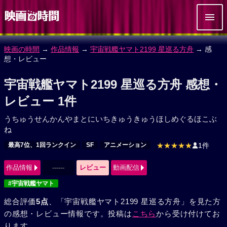
映画の時間
→
作品情報
→
宇宙戦艦ヤマト2199 星巡る方舟
→ 感
想・レビュー
宇宙戦艦ヤマト2199 星巡る方舟 感想・
レビュー 1件
うちゅうせんかんやまとにいちきゅうきゅうほしめぐるほこぶ
ね
最高7位、1回ランクイン
SF
アニメーション
★★★★★
1件
作品情報
------
レビュー
動画配信
#宇宙戦艦ヤマト
総合評価
5点
、「宇宙戦艦ヤマト2199 星巡る方舟」を見た方
の感想・レビュー情報です。投稿は
こちら
から受け付けてお
ります。