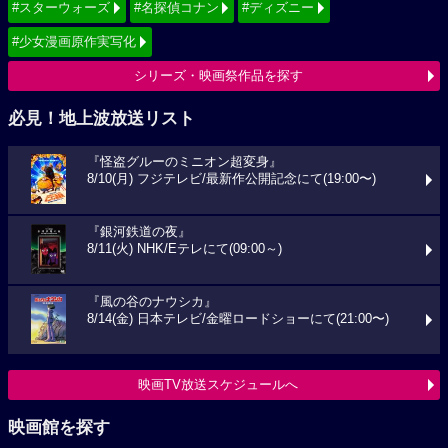
#スターウォーズ
#名探偵コナン
#ディズニー
#少女漫画原作実写化
シリーズ・映画祭作品を探す
必見！地上波放送リスト
『怪盗グルーのミニオン超変身』
8/10(月) フジテレビ/最新作公開記念にて(19:00〜)
『銀河鉄道の夜』
8/11(火) NHK/Eテレにて(09:00～)
『風の谷のナウシカ』
8/14(金) 日本テレビ/金曜ロードショーにて(21:00〜)
映画TV放送スケジュールへ
映画館を探す