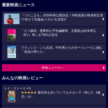
最新映画ニュース
『つりこまち』2026年秋公開決定！仲村悠菜が映画初主演
で“釣りで五輪金メダル”を目指す
「八つ墓村」悪夢的な予告編解禁、主題歌は松本孝弘
（B’z）率いるTMGが担当
フランシス・ンら出演。中年男たちがボートレースに挑む
「逆流の男たち」
映画ニュースへ
みんなの映画レビュー
トイ・ストーリー5
★★★★★
最近街を歩いていても小さい子（特に3、4歳
児）がi...